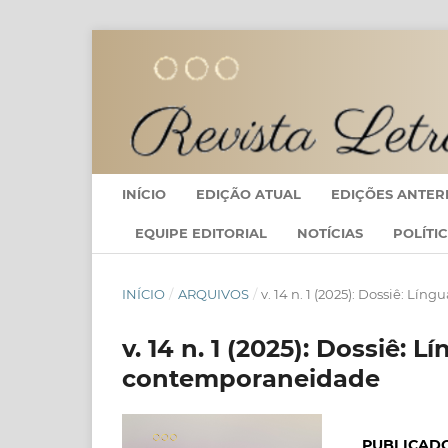
INÍCIO
EDIÇÃO ATUAL
EDIÇÕES ANTER
EQUIPE EDITORIAL
NOTÍCIAS
POLÍTI
INÍCIO
/
ARQUIVOS
/
v. 14 n. 1 (2025): Dossiê: Lí
v. 14 n. 1 (2025): Dossiê: L
contemporaneidade
PUBLICAD