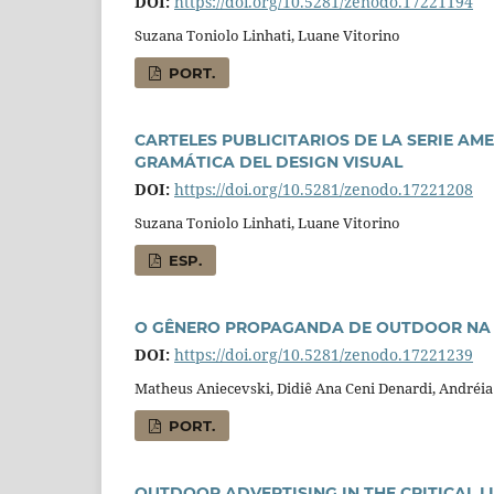
DOI:
https://doi.org/10.5281/zenodo.17221194
Suzana Toniolo Linhati, Luane Vitorino
PORT.
CARTELES PUBLICITARIOS DE LA SERIE AM
GRAMÁTICA DEL DESIGN VISUAL
DOI:
https://doi.org/10.5281/zenodo.17221208
Suzana Toniolo Linhati, Luane Vitorino
ESP.
O GÊNERO PROPAGANDA DE OUTDOOR NA P
DOI:
https://doi.org/10.5281/zenodo.17221239
Matheus Aniecevski, Didiê Ana Ceni Denardi, Andréia
PORT.
OUTDOOR ADVERTISING IN THE CRITICAL 