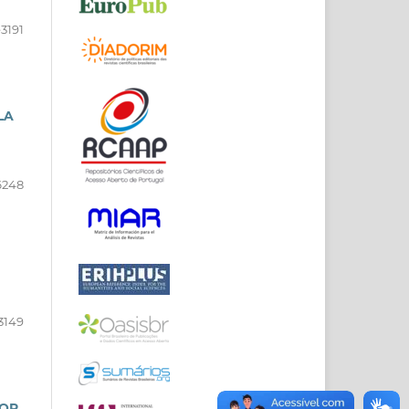
3191
LA
6248
3149
OOR