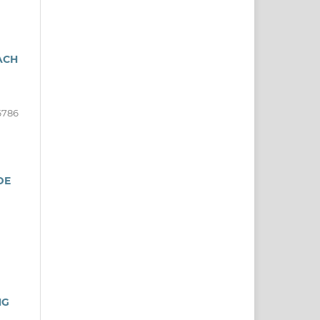
ACH
6786
DE
NG