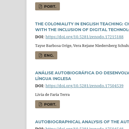
PORT.
THE COLONIALITY IN ENGLISH TEACHING:
WITH THE INCLUSION OF DIGITAL TECHNO
DOI:
https://doi.org/10.5281/zenodo.17215188
Tayse Barbosa Orige, Vera Rejane Niedersberg Schu
ENG.
ANÁLISE AUTOBIOGRÁFICA DO DESENVOLV
LÍNGUA INGLESA
DOI:
https://doi.org/10.5281/zenodo.17504539
Livia de Faria Terra
PORT.
AUTOBIOGRAPHICAL ANALYSIS OF THE AU
DOI:
https://doi.org/10.5281/zenodo.17504548