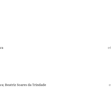
lva
e
lva; Beatriz Soares da Trindade
e