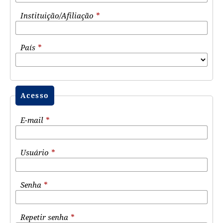
Instituição/Afiliação
*
País
*
Acesso
E-mail
*
Usuário
*
Senha
*
Repetir senha
*