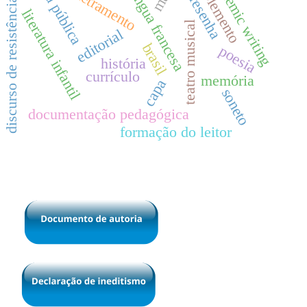
escola pública
academic writing
suplemento
biletramento
língua francesa
resenha
discurso de resistência
literatura infantil
teatro musical
editorial
brasil
poesia
história
currículo
memória
capa
soneto
documentação pedagógica
formação do leitor