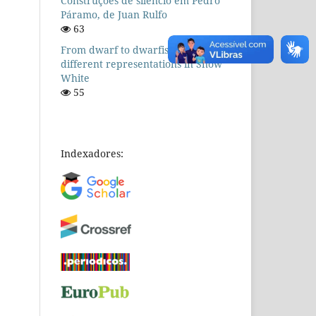
Construções de silêncio em Pedro
Páramo, de Juan Rulfo
63
From dwarf to dwarfism: the
different representations in Snow
White
55
Indexadores: