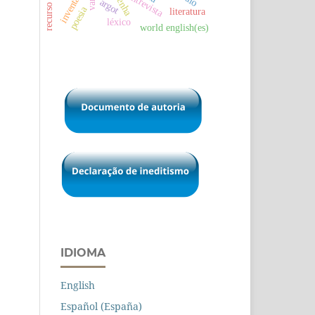
inventaires
resenha
entrevista
argot
poesia
literatura
léxico
world english(es)
IDIOMA
English
Español (España)