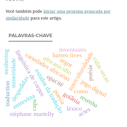
Você também pode
iniciar uma pesquisa avançada por
similaridade
para este artigo.
PALAVRAS-CHAVE
inventaires
linguística de corpus
mothering
interculturalidade
variedades africanas
barren lives
africanicídio
vidas secas
argot
mineiridade
poésie
estudos da tradução
opacité
despedidas
jogo digital
traduction
conto
poesia
goiânia
entrevista
resenha
capa
léxico
actes
stéphane martelly