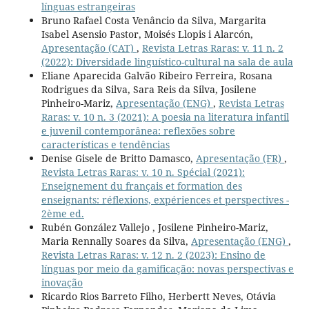
línguas estrangeiras
Bruno Rafael Costa Venâncio da Silva, Margarita
Isabel Asensio Pastor, Moisés Llopis i Alarcón,
Apresentação (CAT)
,
Revista Letras Raras: v. 11 n. 2
(2022): Diversidade linguístico-cultural na sala de aula
Eliane Aparecida Galvão Ribeiro Ferreira, Rosana
Rodrigues da Silva, Sara Reis da Silva, Josilene
Pinheiro-Mariz,
Apresentação (ENG)
,
Revista Letras
Raras: v. 10 n. 3 (2021): A poesia na literatura infantil
e juvenil contemporânea: reflexões sobre
características e tendências
Denise Gisele de Britto Damasco,
Apresentação (FR)
,
Revista Letras Raras: v. 10 n. Spécial (2021):
Enseignement du français et formation des
enseignants: réflexions, expériences et perspectives -
2ème ed.
Rubén González Vallejo , Josilene Pinheiro-Mariz,
Maria Rennally Soares da Silva,
Apresentação (ENG)
,
Revista Letras Raras: v. 12 n. 2 (2023): Ensino de
línguas por meio da gamificação: novas perspectivas e
inovação
Ricardo Rios Barreto Filho, Herbertt Neves, Otávia