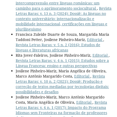
intercompreensão entre línguas românicas: um
caminho para o aprimoramento sociocultural
,
Revista
Letras Raras: v. 13 n. 3 (2024): Dossiê: As línguas no
contexto universitário: internacionalização e
mobilidade internacional, certificações em línguas e
plurilinguismo
Francisca Zuleide Duarte de Souza, Margarida Maria
Taddoni Petter, Josilene Pinheiro-Mariz,
Editorial
,
Revista Letras Raras: v. 5 n. 2 (2016): Estudos de
línguas e literaturas africanas
Rita Jover-Faleiros, Josilene Pinheiro-Mariz,
Editorial
,
Revista Letras Raras: v. 4 n. 1 (2015): Estudos sobre a
Língua Francesa: ensino e outras perspectivas
Josilene Pinheiro-Mariz, Maria Angélica de Oliveira,
Marco Antônio Margarido Costa,
Editorial
,
Revista
Letras Raras: v. 10 n. 2 (2021): Dossiê: Produção e
correção de textos mediadas por tecnologias digitais:
possibilidades e desafios
Josilene Pinheiro-Mariz, Marco Antônio Margarido
Costa, Maria Angélica de Oliveira,
Editorial
,
Revista
Letras Raras: v. 6 n. 1 (2017): Impacto do Programa
Idiomas sem Fronteiras na formação de professores