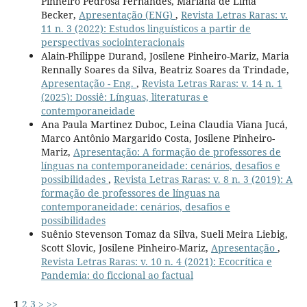
Pinheiro Pedrosa Fernandes, Mariana de Lima
Becker,
Apresentação (ENG)
,
Revista Letras Raras: v.
11 n. 3 (2022): Estudos linguísticos a partir de
perspectivas sociointeracionais
Alain-Philippe Durand, Josilene Pinheiro-Mariz, Maria
Rennally Soares da Silva, Beatriz Soares da Trindade,
Apresentação - Eng.
,
Revista Letras Raras: v. 14 n. 1
(2025): Dossiê: Línguas, literaturas e
contemporaneidade
Ana Paula Martinez Duboc, Leina Claudia Viana Jucá,
Marco Antônio Margarido Costa, Josilene Pinheiro-
Mariz,
Apresentação: A formação de professores de
línguas na contemporaneidade: cenários, desafios e
possibilidades
,
Revista Letras Raras: v. 8 n. 3 (2019): A
formação de professores de línguas na
contemporaneidade: cenários, desafios e
possibilidades
Suênio Stevenson Tomaz da Silva, Sueli Meira Liebig,
Scott Slovic, Josilene Pinheiro-Mariz,
Apresentação
,
Revista Letras Raras: v. 10 n. 4 (2021): Ecocrítica e
Pandemia: do ficcional ao factual
1
2
3
>
>>