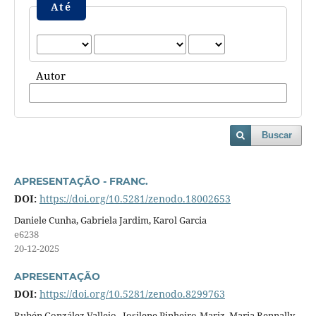
Até
Autor
Buscar
APRESENTAÇÃO - FRANC.
DOI:
https://doi.org/10.5281/zenodo.18002653
Daniele Cunha, Gabriela Jardim, Karol Garcia
e6238
20-12-2025
APRESENTAÇÃO
DOI:
https://doi.org/10.5281/zenodo.8299763
Rubén González Vallejo , Josilene Pinheiro-Mariz, Maria Rennally