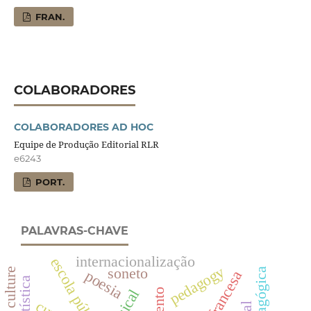
FRAN.
COLABORADORES
COLABORADORES AD HOC
Equipe de Produção Editorial RLR
e6243
PORT.
PALAVRAS-CHAVE
internacionalização
escola pública
pedagogy
soneto
poesia