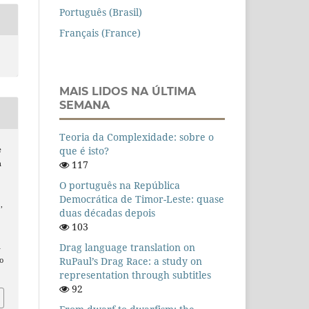
Português (Brasil)
Français (France)
MAIS LIDOS NA ÚLTIMA
SEMANA
Teoria da Complexidade: sobre o
que é isto?
e
117
n
O português na República
Democrática de Timor-Leste: quase
,
duas décadas depois
103
Drag language translation on
n
RuPaul’s Drag Race: a study on
o
representation through subtitles
92