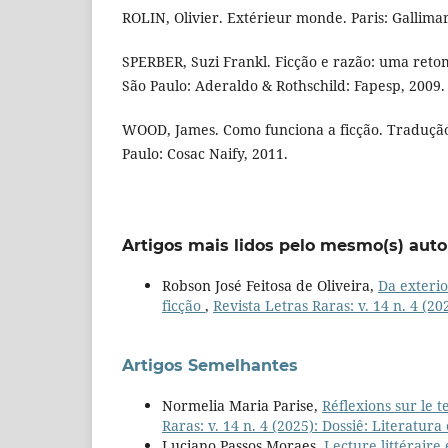
ROLIN, Olivier. Extérieur monde. Paris: Gallima
SPERBER, Suzi Frankl. Ficção e razão: uma reto
São Paulo: Aderaldo & Rothschild: Fapesp, 2009.
WOOD, James. Como funciona a ficção. Traduçã
Paulo: Cosac Naify, 2011.
Artigos mais lidos pelo mesmo(s) auto
Robson José Feitosa de Oliveira,
Da exterio
ficção
,
Revista Letras Raras: v. 14 n. 4 (2
Artigos Semelhantes
Normelia Maria Parise,
Réflexions sur le t
Raras: v. 14 n. 4 (2025): Dossiê: Literatu
Luciano Passos Moraes,
Lecture littéraire