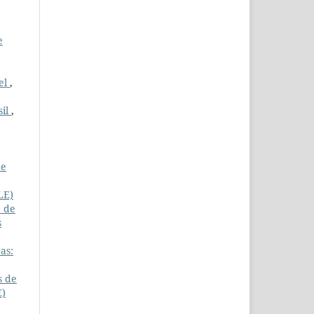
e
rel
,
sil
,
de
LE)
e de
s
as:
s de
E)