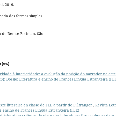
rd, 2019.
mada das formas simples.
o de Denise Bottman. São
r(es)
ridade à interioridade: a evolução da posição do narrador na arte
025): Dossiê: Literatura e ensino de Francês Língua Estrangeira (FL
exte littéraire en classe de FLE à partir de L’Étranger
,
Revista Let
ra e ensino de Francês Língua Estrangeira (FLE)
 et éducation critique : la place des littératures francophones dans