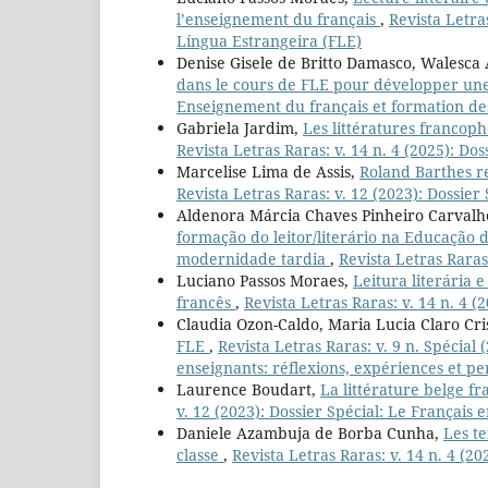
l’enseignement du français
,
Revista Letra
Língua Estrangeira (FLE)
Denise Gisele de Britto Damasco, Walesca 
dans le cours de FLE pour développer une
Enseignement du français et formation des
Gabriela Jardim,
Les littératures francoph
Revista Letras Raras: v. 14 n. 4 (2025): Do
Marcelise Lima de Assis,
Roland Barthes re
Revista Letras Raras: v. 12 (2023): Dossie
Aldenora Márcia Chaves Pinheiro Carvalh
formação do leitor/literário na Educação d
modernidade tardia
,
Revista Letras Raras
Luciano Passos Moraes,
Leitura literária 
francês
,
Revista Letras Raras: v. 14 n. 4 
Claudia Ozon-Caldo, Maria Lucia Claro Cr
FLE
,
Revista Letras Raras: v. 9 n. Spécial
enseignants: réflexions, expériences et pe
Laurence Boudart,
La littérature belge f
v. 12 (2023): Dossier Spécial: Le Français
Daniele Azambuja de Borba Cunha,
Les te
classe
,
Revista Letras Raras: v. 14 n. 4 (2