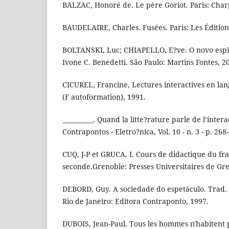
BALZAC, Honoré de. Le père Goriot. Paris: Char
BAUDELAIRE, Charles. Fusées. Paris: Les Édition
BOLTANSKI, Luc; CHIAPELLO, E?ve. O novo espiri
Ivone C. Benedetti. São Paulo: Martins Fontes, 2
CICUREL, Francine, Lectures interactives en la
(F autoformation), 1991.
__________. Quand la litte?rature parle de l’intera
Contrapontos - Eletro?nica, Vol. 10 - n. 3 - p. 268
CUQ, J-P et GRUCA, I. Cours de didactique du fr
seconde.Grenoble: Presses Universitaires de Gre
DEBORD, Guy. A sociedade do espetáculo. Trad. 
Rio de Janeiro: Editora Contraponto, 1997.
DUBOIS, Jean-Paul. Tous les hommes n'habitent