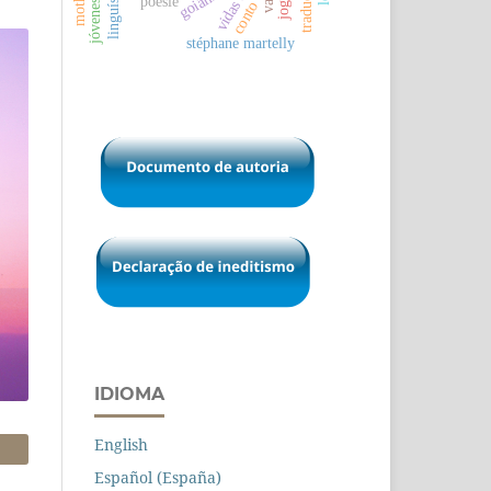
vidas secas
traduction
goiânia
poésie
conto
stéphane martelly
IDIOMA
English
Español (España)