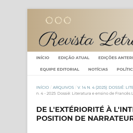
INÍCIO
EDIÇÃO ATUAL
EDIÇÕES ANTER
EQUIPE EDITORIAL
NOTÍCIAS
POLÍTI
INÍCIO
/
ARQUIVOS
/
V. 14 N. 4 (2025): DOSSIÊ:
n. 4 - 2025: Dossiê: Literatura e ensino de Francês
DE L'EXTÉRIORITÉ À L'IN
POSITION DE NARRATEUR