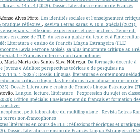
s Raras: v. 14 n. 4 (2025): Dossiê: Literatura e ensino de Francês
Afonso Alves Pôrto,
Les identités sociales et l’enseignement critiqu
 pratique réflexive
,
Revista Letras Raras: v. 10 n. Spécial (2021):
 enseignants: réflexions, expériences et perspectives - 2ème ed.
ones en classe de FLE: du sens au plaisir du texte et à l’intercultu
ssiê: Literatura e ensino de Francês Língua Estrangeira (FLE)
ncontre Leyla Perrone-Moisés, sa plus importante critique au Bré
r Spécial: Le Français en terres non-francophones
o, Maria Marta dos Santos Silva Nóbrega,
Da formação docente à
e Jovens e Adultos: perspectivas teóricas e de pesquisas na
: v. 14 n. 1 (2025): Dossiê: Línguas, literaturas e contemporaneida
e educação crítica: o lugar das literaturas francófonas no ensino de
(2025): Dossiê: Literatura e ensino de Francês Língua Estrangeira (F
istovão,
Langue, lecture, littérature : l’expression du sujet en class
 (2020): Édition Spéciale: Enseignement du français et formation de
rspectives
rancophone, petit laboratoire du multilinguisme
,
Revista Letras Rar
 en terres non-francophones
xtes littéraires en cours de FLE : réflexions théoriques et pratique
025): Dossiê: Literatura e ensino de Francês Língua Estrangeira (FL