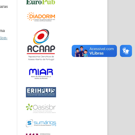
Raras
uma
ion-