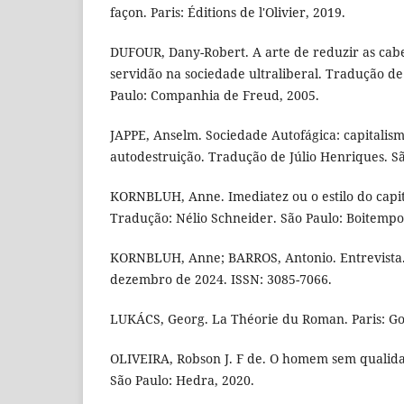
façon. Paris: Éditions de l'Olivier, 2019.
DUFOUR, Dany-Robert. A arte de reduzir as cabe
servidão na sociedade ultraliberal. Tradução de
Paulo: Companhia de Freud, 2005.
JAPPE, Anselm. Sociedade Autofágica: capitalis
autodestruição. Tradução de Júlio Henriques. Sã
KORNBLUH, Anne. Imediatez ou o estilo do capit
Tradução: Nélio Schneider. São Paulo: Boitempo
KORNBLUH, Anne; BARROS, Antonio. Entrevista. 
dezembro de 2024. ISSN: 3085-7066.
LUKÁCS, Georg. La Théorie du Roman. Paris: Go
OLIVEIRA, Robson J. F de. O homem sem qualida
São Paulo: Hedra, 2020.