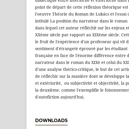
dialectique entre intériorité et extériorité dans l
point de départ de cette réflexion théorique est
l'oeuvre Théorie du Roman de Lukács et l'essa
intitulé La position du narrateur dans le roman
dans lequel cet auteur réfléchit sur les enjeux 
XXème siècle par rapport au XIXème siècle. Cett
le fruit de l'expérience d'un professeur qui vit da
sentiment d'étrangeté éprouvé par les étudiant 
française en face de l'énorme différence entre d
narrateur dans le roman du XIXè et celui du XXIè
d'une analyse thérico-critique, le but de cet art
de réfléchir sur la manière dont se développe la 
et extériorité, ou subjectivité et objectivité, la
la deuxième, comme l'exemplifie le foisonneme
d'autofiction aujourd'hui.
DOWNLOADS