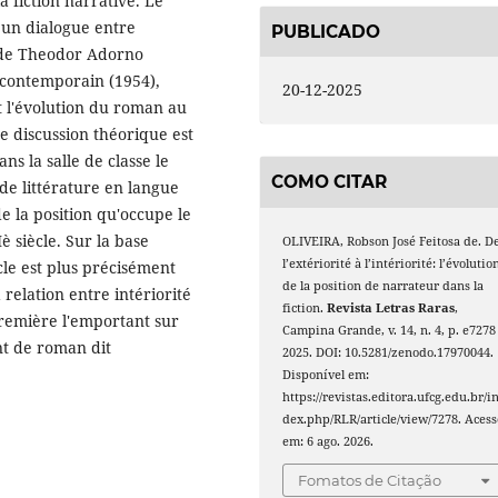
a fiction narrative. Le
 un dialogue entre
PUBLICADO
i de Theodor Adorno
 contemporain (1954),
20-12-2025
et l'évolution du roman au
e discussion théorique est
ns la salle de classe le
COMO CITAR
de littérature en langue
e la position qu'occupe le
 siècle. Sur la base
OLIVEIRA, Robson José Feitosa de. D
l’extériorité à l’intériorité: l’évolutio
icle est plus précisément
de la position de narrateur dans la
relation entre intériorité
fiction.
Revista Letras Raras
,
 première l'emportant sur
Campina Grande, v. 14, n. 4, p. e7278 
nt de roman dit
2025. DOI: 10.5281/zenodo.17970044.
Disponível em:
https://revistas.editora.ufcg.edu.br/i
dex.php/RLR/article/view/7278. Acess
em: 6 ago. 2026.
Fomatos de Citação