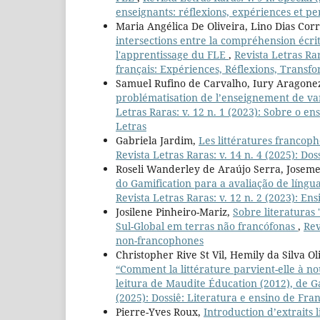
enseignants: réflexions, expériences et pe
Maria Angélica De Oliveira, Lino Dias Cor
intersections entre la compréhension écrite
l'apprentissage du FLE
,
Revista Letras Ra
français: Expériences, Réflexions, Transf
Samuel Rufino de Carvalho, Iury Aragonez
problématisation de l’enseignement de var
Letras Raras: v. 12 n. 1 (2023): Sobre o en
Letras
Gabriela Jardim,
Les littératures francoph
Revista Letras Raras: v. 14 n. 4 (2025): Do
Roseli Wanderley de Araújo Serra, Joseme
do Gamification para a avaliação de líng
Revista Letras Raras: v. 12 n. 2 (2023): E
Josilene Pinheiro-Mariz,
Sobre literaturas 
Sul-Global em terras não francófonas
,
Rev
non-francophones
Christopher Rive St Vil, Hemily da Silva Ol
“Comment la littérature parvient-elle à nou
leitura de Maudite Éducation (2012), de G
(2025): Dossiê: Literatura e ensino de Fra
Pierre-Yves Roux,
Introduction d’extraits 