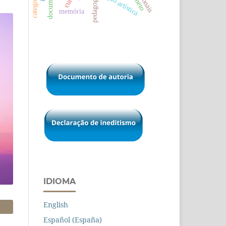
produção artística
soneto
pedagogy
memória
IDIOMA
English
Español (España)