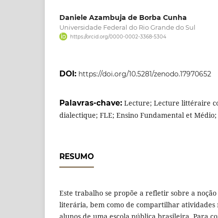
Daniele Azambuja de Borba Cunha
Universidade Federal do Rio Grande do Sul
https://orcid.org/0000-0002-3368-5304
DOI:
https://doi.org/10.5281/zenodo.17970652
Palavras-chave:
Lecture; Lecture littéraire 
dialectique; FLE; Ensino Fundamental et Médio; T
RESUMO
Este trabalho se propõe a refletir sobre a noção 
literária, bem como de compartilhar atividades
alunos de uma escola pública brasileira. Para 