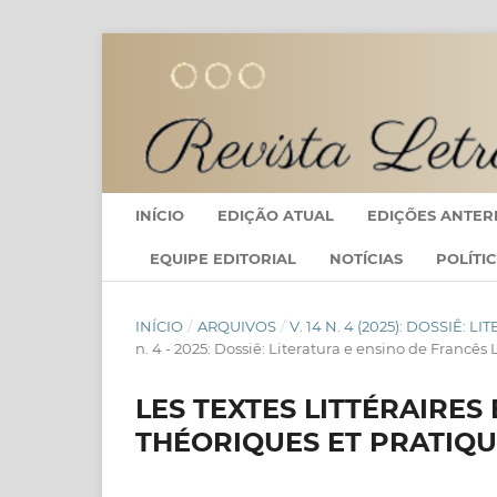
INÍCIO
EDIÇÃO ATUAL
EDIÇÕES ANTER
EQUIPE EDITORIAL
NOTÍCIAS
POLÍTI
INÍCIO
/
ARQUIVOS
/
V. 14 N. 4 (2025): DOSSIÊ:
n. 4 - 2025: Dossiê: Literatura e ensino de Francês
LES TEXTES LITTÉRAIRES
THÉORIQUES ET PRATIQU