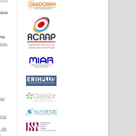
Raras
uma
ion-
ras
tras
e de
s