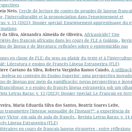
rspectives
reia Neto,
Cercle de lecture de contes de peuples de langue françai
, l’interculturalité et la prononciation dans l'enseignement et
ras: v. 11 (2022): Dossier spécial: Enseignement-apprentissage du e
ormations
 da Silva, Alexandra Almeida de Oliveira,
Africanicide? Une
iétés des français africains dans les cours de FLE à Goiânia
,
Revis
sino de língua e de literatura: reflexões sobre o epistemicídio nas
ones en classe de FLE: du sens au plaisir du texte et à l’intercultu
ssiê: Literatura e ensino de Francês Língua Estrangeira (FLE)
iere Caetano da Silva, Roberta Varginha Ramos Caiado,
A utilizaç
ua inglesa no contexto do Ensino Superior: uma perspectiva inovad
nsino de línguas por meio da gamificação: novas perspectivas e inov
'francófonas' e o ensino do francês língua estrangeira sob um olha
ista Letras Raras: v. 12 (2023): Dossier Spécial: Le Français en terr
iveira, Maria Eduarda Silva dos Santos, Beatriz Soares Leite,
s transmettre l'intense sensualité de l'instant?”: a experiência de
ary Victor, em sala de aula de francês
,
Revista Letras Raras: v. 14 
ncês Língua Estrangeira (FLE)
littéraires en cours de français langue étrangère : entre réflexions