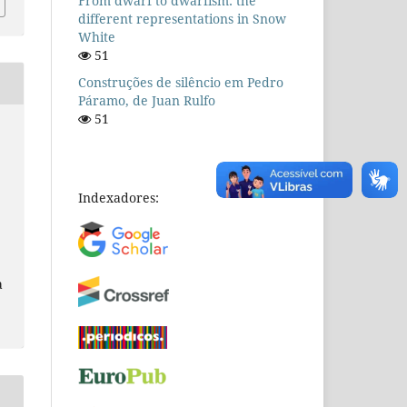
From dwarf to dwarfism: the
different representations in Snow
White
51
Construções de silêncio em Pedro
Páramo, de Juan Rulfo
51
Indexadores:
a