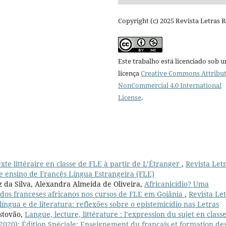
Copyright (c) 2025 Revista Letras 
Este trabalho está licenciado sob 
licença
Creative Commons Attribut
NonCommercial 4.0 International
License
.
exte littéraire en classe de FLE à partir de L’Étranger
,
Revista Let
ra e ensino de Francês Língua Estrangeira (FLE)
 da Silva, Alexandra Almeida de Oliveira,
Africanicídio? Uma
dos franceses africanos nos cursos de FLE em Goiânia
,
Revista Le
 língua e de literatura: reflexões sobre o epistemicídio nas Letras
istovão,
Langue, lecture, littérature : l’expression du sujet en class
 (2020): Édition Spéciale: Enseignement du français et formation de