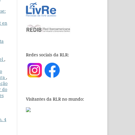
se:
t en
ta
Redes sociais da RLR:
rel
,
ão
ora
,
ação
r do
es
Visitantes da RLR no mundo:
n. 4