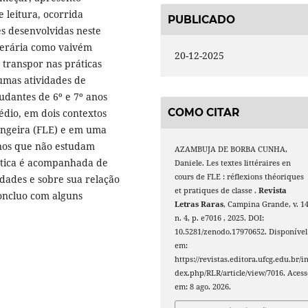
 leitura, ocorrida
PUBLICADO
s desenvolvidas neste
iterária como vaivém
20-12-2025
o transpor nas práticas
umas atividades de
udantes de 6º e 7º anos
COMO CITAR
dio, em dois contextos
rangeira (FLE) e em uma
unos que não estudam
AZAMBUJA DE BORBA CUNHA,
ática é acompanhada de
Daniele. Les textes littéraires en
cours de FLE : réflexions théoriques
idades e sobre sua relação
et pratiques de classe .
Revista
oncluo com alguns
Letras Raras
, Campina Grande, v. 14
n. 4, p. e7016 , 2025. DOI:
10.5281/zenodo.17970652. Disponível
em:
https://revistas.editora.ufcg.edu.br/i
dex.php/RLR/article/view/7016. Acess
em: 8 ago. 2026.