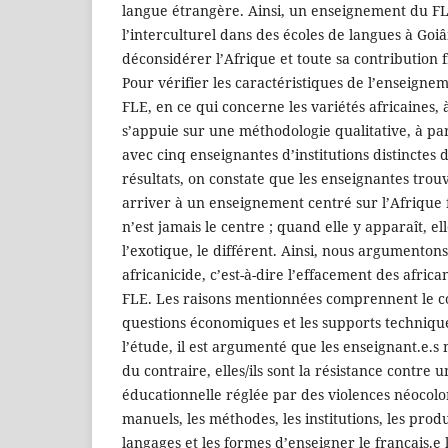
langue étrangère. Ainsi, un enseignement du FL
l’interculturel dans des écoles de langues à Goi
déconsidérer l’Afrique et toute sa contribution 
Pour vérifier les caractéristiques de l’enseign
FLE, en ce qui concerne les variétés africaines, 
s’appuie sur une méthodologie qualitative, à par
avec cinq enseignantes d’institutions distinctes 
résultats, on constate que les enseignantes trou
arriver à un enseignement centré sur l’Afrique
n’est jamais le centre ; quand elle y apparaît, ell
l’exotique, le différent. Ainsi, nous argumentons
africanicide, c’est-à-dire l’effacement des africa
FLE. Les raisons mentionnées comprennent le con
questions économiques et les supports techniq
l’étude, il est argumenté que les enseignant.e.s 
du contraire, elles/ils sont la résistance contre 
éducationnelle réglée par des violences néocolon
manuels, les méthodes, les institutions, les produ
langages et les formes d’enseigner le français.e