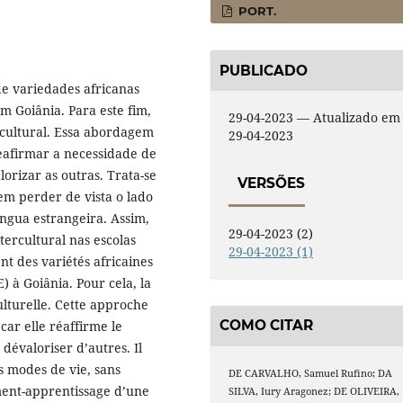
PORT.
PUBLICADO
de variedades africanas
m Goiânia. Para este fim,
29-04-2023 — Atualizado em
rcultural. Essa abordagem
29-04-2023
reafirmar a necessidade de
orizar as outras. Trata-se
VERSÕES
sem perder de vista o lado
ngua estrangeira. Assim,
29-04-2023 (2)
tercultural nas escolas
29-04-2023 (1)
nt des variétés africaines
) à Goiânia. Pour cela, la
lturelle. Cette approche
COMO CITAR
car elle réaffirme le
 dévaloriser d’autres. Il
es modes de vie, sans
DE CARVALHO, Samuel Rufino; DA
ment-apprentissage d’une
SILVA, Iury Aragonez; DE OLIVEIRA,