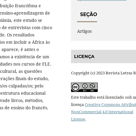
ibuição francófona e
do ensino-aprendizagem de
SEÇÃO
iânia, este estudo se
 de entrevistas com cinco
Artigos
de. Os resultados
s em incluir a África às
 aparece, é antes o
tamos a existência de um
LICENÇA
idades nos cursos de FLE.
ultural, as questões
Copyright (c) 2023 Revista Letras 
rações finais do estudo,
s/os culpadas/os; pelo
a estrutura educacional
Este trabalho está licenciado sob 
vade livros, métodos,
licença
Creative Commons Attribut
mas de ensino do francês.
NonCommercial 4.0 International
License
.