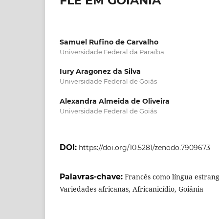
FLE EM GOIÂNIA
Samuel Rufino de Carvalho
Universidade Federal da Paraíba
Iury Aragonez da Silva
Universidade Federal de Goiás
Alexandra Almeida de Oliveira
Universidade Federal de Goiás
DOI:
https://doi.org/10.5281/zenodo.7909673
Palavras-chave:
Francês como língua estrange
Variedades africanas, Africanicídio, Goiânia