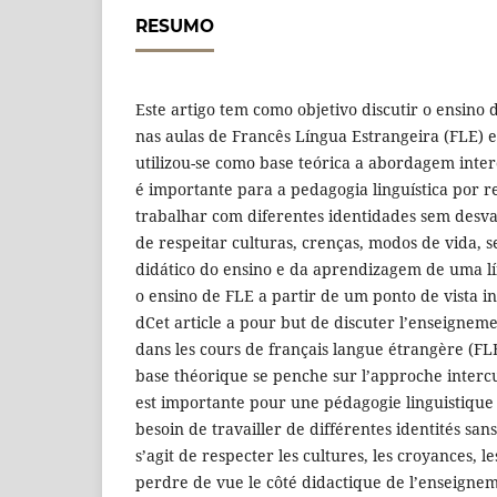
RESUMO
Este artigo tem como objetivo discutir o ensino 
nas aulas de Francês Língua Estrangeira (FLE) e
utilizou-se como base teórica a abordagem inte
é importante para a pedagogia linguística por 
trabalhar com diferentes identidades sem desval
de respeitar culturas, crenças, modos de vida, 
didático do ensino e da aprendizagem de uma lí
o ensino de FLE a partir de um ponto de vista in
dCet article a pour but de discuter l’enseigneme
dans les cours de français langue étrangère (FLE
base théorique se penche sur l’approche intercu
est importante pour une pédagogie linguistique 
besoin de travailler de différentes identités sans
s’agit de respecter les cultures, les croyances, l
perdre de vue le côté didactique de l’enseigne