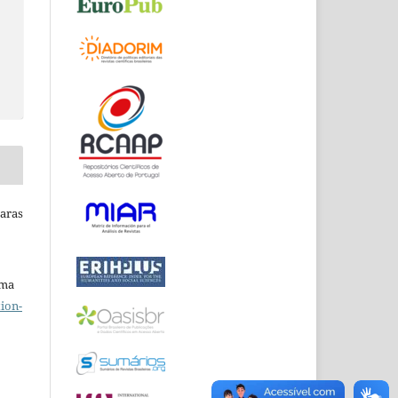
Raras
uma
ion-