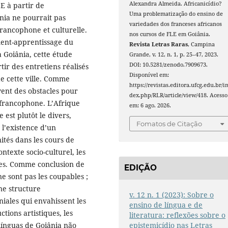
Alexandra Almeida. Africanicídio?
E à partir de
Uma problematização do ensino de
ânia ne pourrait pas
variedades dos franceses africanos
francophone et culturelle.
nos cursos de FLE em Goiânia.
ement-apprentissage du
Revista Letras Raras
, Campina
à Goiânia, cette étude
Grande, v. 12, n. 1, p. 25–47, 2023.
DOI: 10.5281/zenodo.7909673.
tir des entretiens réalisés
Disponível em:
de cette ville. Comme
https://revistas.editora.ufcg.edu.br/i
vent des obstacles pour
dex.php/RLR/article/view/418. Acesso
 francophone. L’Afrique
em: 6 ago. 2026.
e est plutôt le divers,
Fomatos de Citação
 l’existence d’un
nités dans les cours de
texte socio-culturel, les
ues. Comme conclusion de
EDIÇÃO
ne sont pas les coupables ;
une structure
v. 12 n. 1 (2023): Sobre o
iales qui envahissent les
ensino de língua e de
ctions artistiques, les
literatura: reflexões sobre o
 línguas de Goiânia não
epistemicídio nas Letras