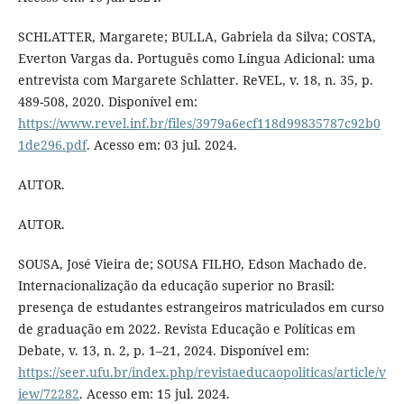
SCHLATTER, Margarete; BULLA, Gabriela da Silva; COSTA,
Everton Vargas da. Português como Língua Adicional: uma
entrevista com Margarete Schlatter. ReVEL, v. 18, n. 35, p.
489-508, 2020. Disponível em:
https://www.revel.inf.br/files/3979a6ecf118d99835787c92b0
1de296.pdf
. Acesso em: 03 jul. 2024.
AUTOR.
AUTOR.
SOUSA, José Vieira de; SOUSA FILHO, Edson Machado de.
Internacionalização da educação superior no Brasil:
presença de estudantes estrangeiros matriculados em curso
de graduação em 2022. Revista Educação e Políticas em
Debate, v. 13, n. 2, p. 1–21, 2024. Disponível em:
https://seer.ufu.br/index.php/revistaeducaopoliticas/article/v
iew/72282
. Acesso em: 15 jul. 2024.