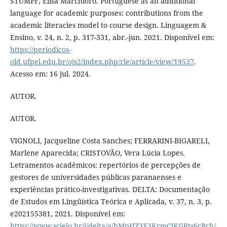
STUMPF, Elisa Marchioro. Portuguese as an additional
language for academic purposes: contributions from the
academic literacies model to course design. Linguagem &
Ensino, v. 24, n. 2, p. 317-331, abr.-jun. 2021. Disponível em:
https://periodicos-
old.ufpel.edu.br/ojs2/index.php/rle/article/view/19537
.
Acesso em: 16 jul. 2024.
AUTOR.
AUTOR.
VIGNOLI, Jacqueline Costa Sanches; FERRARINI-BIGARELI,
Marlene Aparecida; CRISTOVÃO, Vera Lúcia Lopes.
Letramentos acadêmicos: repertórios de percepções de
gestores de universidades públicas paranaenses e
experiências prático-investigativas. DELTA: Documentação
de Estudos em Lingüística Teórica e Aplicada, v. 37, n. 3, p.
e202155381, 2021. Disponível em:
https://www.scielo.br/j/delta/a/bMpHZ3X3KrmCjKGRts6cBch/