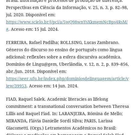
Brasil: informação e processos de produção de diferença.
Perspectivas em Ciência da Informação, v. 25, n. 3, p. 82–98,
jul. 2020. Disponível em:
https://www.scielo.br/j/pci/a/5wQ98wnYsXkmgmNcBps4RsM/
#
. Acesso em: 15 jul. 2024.
FERREIRA, Rafael Padilha; ROLLSING, Lucas Zambrano.
Gêneros do discurso no ensino de português como língua
adicional: reflexões sobre a esfera discursiva acadêmica.
Domínios de Lingu@gem, Uberlândia, v. 12, n. 2, p. 839–856,
abr./jun. 2018. Disponível em:
https://seer.ufu.br/index.php/dominiosdelinguagem/article/v
iew/39953
. Acesso em: 14 jun. 2024.
FIAD, Raquel Salek. Academic literacies as lifelong
commitment: a transnational conversation between Theresa
Lillis and Raquel Fiad. In: LARANJEIRA, Rómina de Mello;
MIRANDA, Flávia Danielle Sordi Silva; PARIS, Larissa
Giacometti. (Orgs.) Letramentos Acadêmicos no Brasil: