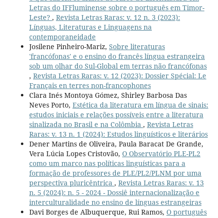
Letras do IFFluminense sobre o português em Timor-
Leste?
,
Revista Letras Raras: v. 12 n. 3 (2023):
Línguas, Literaturas e Linguagens na
contemporaneidade
Josilene Pinheiro-Mariz,
Sobre literaturas
'francófonas' e o ensino do francês língua estrangeira
sob um olhar do Sul-Global em terras não francófonas
,
Revista Letras Raras: v. 12 (2023): Dossier Spécial: Le
Français en terres non-francophones
Clara Inés Montoya Gómez, Shirley Barbosa Das
Neves Porto,
Estética da literatura em língua de sinais:
estudos iniciais e relações possíveis entre a literatura
sinalizada no Brasil e na Colômbia
,
Revista Letras
Raras: v. 13 n. 1 (2024): Estudos linguísticos e literários
Dener Martins de Oliveira, Paula Baracat De Grande,
Vera Lúcia Lopes Cristovão,
O Observatório PLE-PL2
como um marco nas políticas linguísticas para a
formação de professores de PLE/PL2/PLNM por uma
perspectiva pluricêntrica
,
Revista Letras Raras: v. 13
n. 5 (2024): n. 5 - 2024 - Dossiê internacionalização e
interculturalidade no ensino de línguas estrangeiras
Davi Borges de Albuquerque, Rui Ramos,
O português