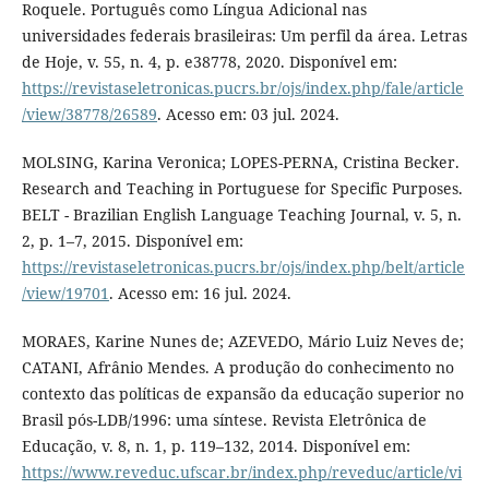
Roquele. Português como Língua Adicional nas
universidades federais brasileiras: Um perfil da área. Letras
de Hoje, v. 55, n. 4, p. e38778, 2020. Disponível em:
https://revistaseletronicas.pucrs.br/ojs/index.php/fale/article
/view/38778/26589
. Acesso em: 03 jul. 2024.
MOLSING, Karina Veronica; LOPES-PERNA, Cristina Becker.
Research and Teaching in Portuguese for Specific Purposes.
BELT - Brazilian English Language Teaching Journal, v. 5, n.
2, p. 1–7, 2015. Disponível em:
https://revistaseletronicas.pucrs.br/ojs/index.php/belt/article
/view/19701
. Acesso em: 16 jul. 2024.
MORAES, Karine Nunes de; AZEVEDO, Mário Luiz Neves de;
CATANI, Afrânio Mendes. A produção do conhecimento no
contexto das políticas de expansão da educação superior no
Brasil pós-LDB/1996: uma síntese. Revista Eletrônica de
Educação, v. 8, n. 1, p. 119–132, 2014. Disponível em:
https://www.reveduc.ufscar.br/index.php/reveduc/article/vi