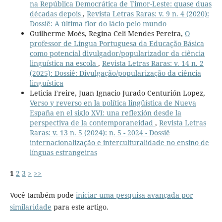
na República Democrática de Timor-Leste: quase duas
décadas depois
,
Revista Letras Raras: v. 9 n. 4 (2020):
Dossiê: A última flor do lácio pelo mundo
Guilherme Moés, Regina Celi Mendes Pereira,
O
professor de Língua Portuguesa da Educação Básica
como potencial divulgador/popularizador da ciência
linguística na escola
,
Revista Letras Raras: v. 14 n. 2
(2025): Dossiê: Divulgação/popularização da ciência
linguística
Leticia Freire, Juan Ignacio Jurado Centurión Lopez,
Verso y reverso en la política lingüística de Nueva
España en el siglo XVI: una reflexión desde la
perspectiva de la contemporaneidad
,
Revista Letras
Raras: v. 13 n. 5 (2024): n. 5 - 2024 - Dossiê
internacionalização e interculturalidade no ensino de
línguas estrangeiras
1
2
3
>
>>
Você também pode
iniciar uma pesquisa avançada por
similaridade
para este artigo.