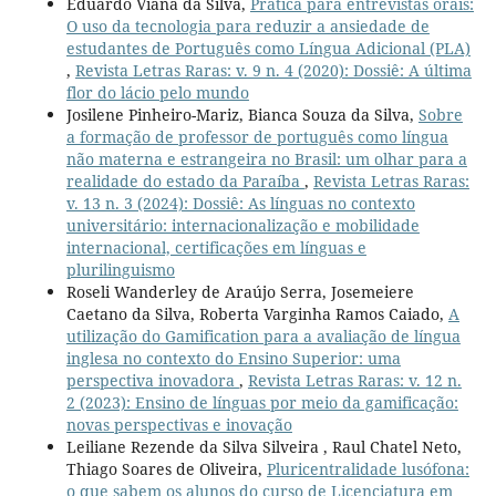
Eduardo Viana da Silva,
Prática para entrevistas orais:
O uso da tecnologia para reduzir a ansiedade de
estudantes de Português como Língua Adicional (PLA)
,
Revista Letras Raras: v. 9 n. 4 (2020): Dossiê: A última
flor do lácio pelo mundo
Josilene Pinheiro-Mariz, Bianca Souza da Silva,
Sobre
a formação de professor de português como língua
não materna e estrangeira no Brasil: um olhar para a
realidade do estado da Paraíba
,
Revista Letras Raras:
v. 13 n. 3 (2024): Dossiê: As línguas no contexto
universitário: internacionalização e mobilidade
internacional, certificações em línguas e
plurilinguismo
Roseli Wanderley de Araújo Serra, Josemeiere
Caetano da Silva, Roberta Varginha Ramos Caiado,
A
utilização do Gamification para a avaliação de língua
inglesa no contexto do Ensino Superior: uma
perspectiva inovadora
,
Revista Letras Raras: v. 12 n.
2 (2023): Ensino de línguas por meio da gamificação:
novas perspectivas e inovação
Leiliane Rezende da Silva Silveira , Raul Chatel Neto,
Thiago Soares de Oliveira,
Pluricentralidade lusófona:
o que sabem os alunos do curso de Licenciatura em