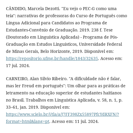
CÂNDIDO, Marcela Dezotti. "Eu vejo o PEC-G como uma
teia": narrativas de professoras do Curso de Português como
Língua Adicional para Candidatos ao Programa de
Estudantes-Convênio de Graduação. 2019. 238 f. Tese
(Doutorado em Linguística Aplicada) - Programa de Pós-
Graduação em Estudos Linguísticos, Universidade Federal
de Minas Gerais, Belo Horizonte, 2019. Disponível em:
https://repositorio.ufmg.br/handle/1843/32635
. Acesso em:
17 jul. 2024.
CARNEIRO, Alan Silvio Ribeiro. "A dificuldade não é falar,
mas ler Freud em português": Um olhar para as práticas de
letramento na educação superior de estudantes haitianos
no Brasil. Trabalhos em Linguística Aplicada, v. 58, n. 1, p.
33–61, jan. 2019. Disponível em:
https://www.scielo.br/j/tla/a/J7FF398Zx55897PfcYdRXFN/?
format=html&lang=pt
. Acesso em: 11 jul. 2024.