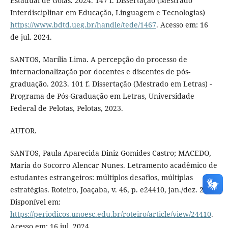
Estadual de Goiás. 2024. 147 f. Dissertação (Mestrado
Interdisciplinar em Educação, Linguagem e Tecnologias)
https://www.bdtd.ueg.br/handle/tede/1467
. Acesso em: 16
de jul. 2024.
SANTOS, Marília Lima. A percepção do processo de
internacionalização por docentes e discentes de pós-
graduação. 2023. 101 f. Dissertação (Mestrado em Letras) -
Programa de Pós-Graduação em Letras, Universidade
Federal de Pelotas, Pelotas, 2023.
AUTOR.
SANTOS, Paula Aparecida Diniz Gomides Castro; MACEDO,
Maria do Socorro Alencar Nunes. Letramento acadêmico de
estudantes estrangeiros: múltiplos desafios, múltiplas
estratégias. Roteiro, Joaçaba, v. 46, p. e24410, jan./dez. 2021.
Disponível em:
https://periodicos.unoesc.edu.br/roteiro/article/view/24410
.
Acesso em: 16 jul. 2024.