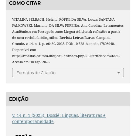
COMO CITAR
VITALINA SELBACH, Helena; RÖPKE DA SILVA, Lucas; SANTANA
FALKOWSKI, Mariana; DA SILVA PEREIRA, Ana Carolina. Letramentos
Acadêmicos em Português como Língua Adicional: reflexões a partir
de uma revisão bibliográfica.
Revista Letras Raras
, Campina
Grande, v. 14, n. 1, p. e6439, 2025. DOI: 10.5281/zenodo.17808940.
Disponível em:
https://revistas.editora.ufcg.edu.br/index.php/RLR/article/view/6439.
Acesso em: 10 ago. 2026.
Fomatos de Citação
EDIÇÃO
v. 14 n. 1 (2025): Dossiê: Línguas, literaturas e
contemporaneidade