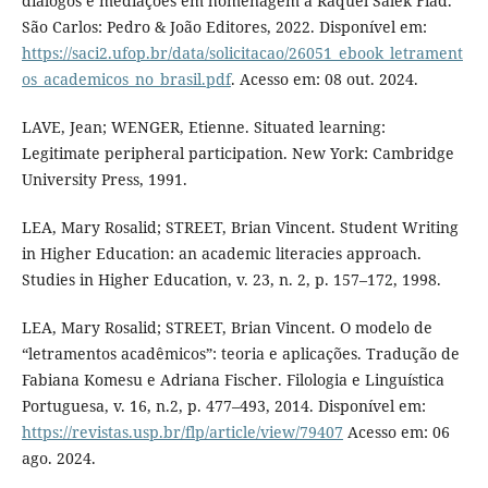
diálogos e mediações em homenagem a Raquel Salek Fiad.
São Carlos: Pedro & João Editores, 2022. Disponível em:
https://saci2.ufop.br/data/solicitacao/26051_ebook_letrament
os_academicos_no_brasil.pdf
. Acesso em: 08 out. 2024.
LAVE, Jean; WENGER, Etienne. Situated learning:
Legitimate peripheral participation. New York: Cambridge
University Press, 1991.
LEA, Mary Rosalid; STREET, Brian Vincent. Student Writing
in Higher Education: an academic literacies approach.
Studies in Higher Education, v. 23, n. 2, p. 157–172, 1998.
LEA, Mary Rosalid; STREET, Brian Vincent. O modelo de
“letramentos acadêmicos”: teoria e aplicações. Tradução de
Fabiana Komesu e Adriana Fischer. Filologia e Linguística
Portuguesa, v. 16, n.2, p. 477–493, 2014. Disponível em:
https://revistas.usp.br/flp/article/view/79407
Acesso em: 06
ago. 2024.