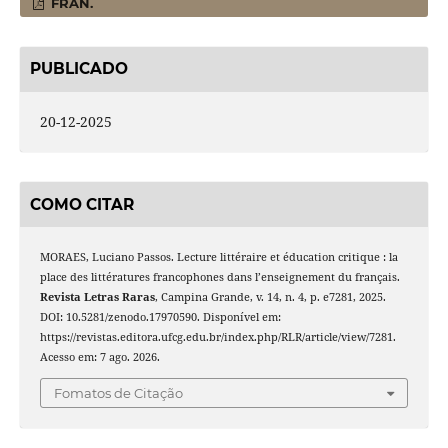
FRAN.
PUBLICADO
20-12-2025
COMO CITAR
MORAES, Luciano Passos. Lecture littéraire et éducation critique : la
place des littératures francophones dans l’enseignement du français.
Revista Letras Raras
, Campina Grande, v. 14, n. 4, p. e7281, 2025.
DOI: 10.5281/zenodo.17970590. Disponível em:
https://revistas.editora.ufcg.edu.br/index.php/RLR/article/view/7281.
Acesso em: 7 ago. 2026.
Fomatos de Citação