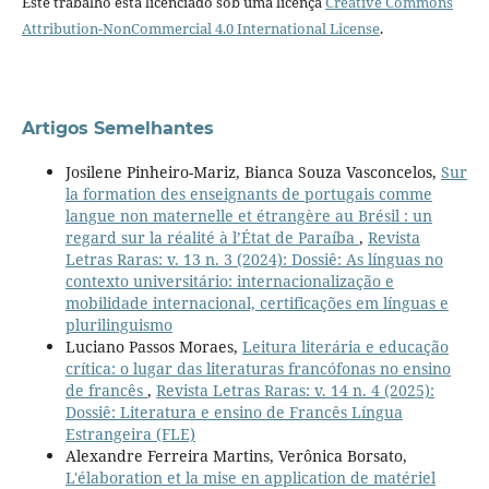
Este trabalho está licenciado sob uma licença
Creative Commons
Attribution-NonCommercial 4.0 International License
.
Artigos Semelhantes
Josilene Pinheiro-Mariz, Bianca Souza Vasconcelos,
Sur
la formation des enseignants de portugais comme
langue non maternelle et étrangère au Brésil : un
regard sur la réalité à l’État de Paraíba
,
Revista
Letras Raras: v. 13 n. 3 (2024): Dossiê: As línguas no
contexto universitário: internacionalização e
mobilidade internacional, certificações em línguas e
plurilinguismo
Luciano Passos Moraes,
Leitura literária e educação
crítica: o lugar das literaturas francófonas no ensino
de francês
,
Revista Letras Raras: v. 14 n. 4 (2025):
Dossiê: Literatura e ensino de Francês Língua
Estrangeira (FLE)
Alexandre Ferreira Martins, Verônica Borsato,
L'élaboration et la mise en application de matériel