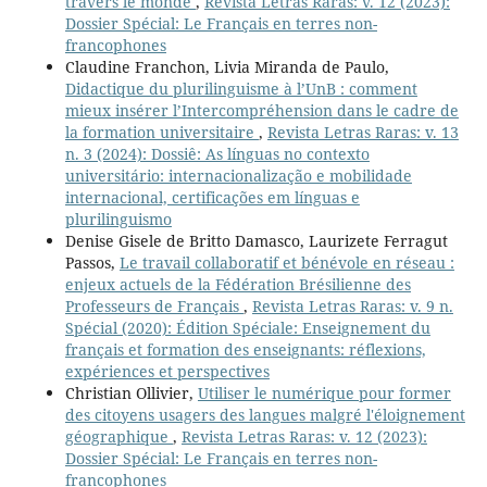
travers le monde
,
Revista Letras Raras: v. 12 (2023):
Dossier Spécial: Le Français en terres non-
francophones
Claudine Franchon, Livia Miranda de Paulo,
Didactique du plurilinguisme à l’UnB : comment
mieux insérer l’Intercompréhension dans le cadre de
la formation universitaire
,
Revista Letras Raras: v. 13
n. 3 (2024): Dossiê: As línguas no contexto
universitário: internacionalização e mobilidade
internacional, certificações em línguas e
plurilinguismo
Denise Gisele de Britto Damasco, Laurizete Ferragut
Passos,
Le travail collaboratif et bénévole en réseau :
enjeux actuels de la Fédération Brésilienne des
Professeurs de Français
,
Revista Letras Raras: v. 9 n.
Spécial (2020): Édition Spéciale: Enseignement du
français et formation des enseignants: réflexions,
expériences et perspectives
Christian Ollivier,
Utiliser le numérique pour former
des citoyens usagers des langues malgré l'éloignement
géographique
,
Revista Letras Raras: v. 12 (2023):
Dossier Spécial: Le Français en terres non-
francophones