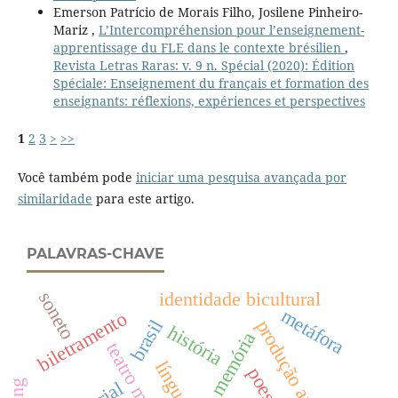
Emerson Patrício de Morais Filho, Josilene Pinheiro-
Mariz ,
L’Intercompréhension pour l’enseignement-
apprentissage du FLE dans le contexte brésilien
,
Revista Letras Raras: v. 9 n. Spécial (2020): Édition
Spéciale: Enseignement du français et formation des
enseignants: réflexions, expériences et perspectives
1
2
3
>
>>
Você também pode
iniciar uma pesquisa avançada por
similaridade
para este artigo.
PALAVRAS-CHAVE
identidade bicultural
soneto
metáfora
biletramento
brasil
produção artística
história
memória
teatro musical
poesia