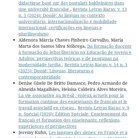
didactique basé sur des postulats bakhtiniens dans
une université française
,
Revista Letras Raras: v. 13
n. 3 (2024): Dossiê: As línguas no contexto
universitário: internacionalização e mobilidade
internacional, certificações em línguas e
plurilinguismo
Aldenora Márcia Chaves Pinheiro Carvalho, Maria
Marta dos Santos Silva Nóbrega,
Da formação docente
à formação do leitor/literário na Educação de Jovens e
Adultos: perspectivas teóricas e de pesquisas na
modernidade tardia
,
Revista Letras Raras: v. 14 n. 1
(2025): Dossiê: Línguas, literaturas e
contemporaneidade
Denise Gisele De Britto Damasco, Pedro Armando de
Almeida Magalhães, Heloisa Caldeira Alves Moreira,
La vie associative au Brésil : enjeux actuels pour la
formation continue des enseignants de français et le
travail associatif en réseau
,
Revista Letras Raras: v. 9
n. Spécial (2020): Édition Spéciale: Enseignement du
français et formation des enseignants: réflexions,
expériences et perspectives
Jeremy Kuhn,
Les langues des signes: en France et à