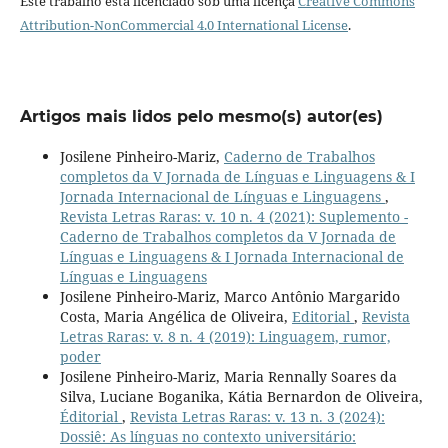
Este trabalho está licenciado sob uma licença
Creative Commons
Attribution-NonCommercial 4.0 International License
.
Artigos mais lidos pelo mesmo(s) autor(es)
Josilene Pinheiro-Mariz,
Caderno de Trabalhos
completos da V Jornada de Línguas e Linguagens & I
Jornada Internacional de Línguas e Linguagens
,
Revista Letras Raras: v. 10 n. 4 (2021): Suplemento -
Caderno de Trabalhos completos da V Jornada de
Línguas e Linguagens & I Jornada Internacional de
Línguas e Linguagens
Josilene Pinheiro-Mariz, Marco Antônio Margarido
Costa, Maria Angélica de Oliveira,
Editorial
,
Revista
Letras Raras: v. 8 n. 4 (2019): Linguagem, rumor,
poder
Josilene Pinheiro-Mariz, Maria Rennally Soares da
Silva, Luciane Boganika, Kátia Bernardon de Oliveira,
Éditorial
,
Revista Letras Raras: v. 13 n. 3 (2024):
Dossiê: As línguas no contexto universitário: