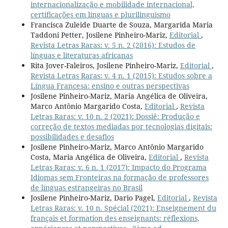
internacionalização e mobilidade internacional,
certificações em línguas e plurilinguismo
Francisca Zuleide Duarte de Souza, Margarida Maria
Taddoni Petter, Josilene Pinheiro-Mariz,
Editorial
,
Revista Letras Raras: v. 5 n. 2 (2016): Estudos de
línguas e literaturas africanas
Rita Jover-Faleiros, Josilene Pinheiro-Mariz,
Editorial
,
Revista Letras Raras: v. 4 n. 1 (2015): Estudos sobre a
Língua Francesa: ensino e outras perspectivas
Josilene Pinheiro-Mariz, Maria Angélica de Oliveira,
Marco Antônio Margarido Costa,
Editorial
,
Revista
Letras Raras: v. 10 n. 2 (2021): Dossiê: Produção e
correção de textos mediadas por tecnologias digitais:
possibilidades e desafios
Josilene Pinheiro-Mariz, Marco Antônio Margarido
Costa, Maria Angélica de Oliveira,
Editorial
,
Revista
Letras Raras: v. 6 n. 1 (2017): Impacto do Programa
Idiomas sem Fronteiras na formação de professores
de línguas estrangeiras no Brasil
Josilene Pinheiro-Mariz, Dario Pagel,
Editorial
,
Revista
Letras Raras: v. 10 n. Spécial (2021): Enseignement du
français et formation des enseignants: réflexions,