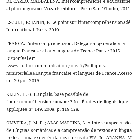
DE CARLO, MADDALENA. Intercomprensione e educazione
al plurilinguismo. Wizarts editore : Porto Sant’Elpidio, 2011.
ESCUDÉ, P.; JANIN, P. Le point sur l'intercompréhension.Clé
International: Paris, 2010.
FRANÇA. l’intercompréhension. Délégation générale à la
langue française et aux langues de France.Paris : 2015.
Disponível em
:www.culturecommunication.gouv.fr/Politiques-
ministerielles/Langue-francaise-et-langues-de-France.Acesso
em 29 jan. 2019.
KLEIN, H. G. L'anglais, base possible de
l'intercompréhension romane ? In : Études de linguistique
appliquée n° 149. 2008, p. 119-128.
OLIVEIRA, J. M. F. ; ALAS MARTINS, S. A Intercompreensão
de Línguas Românicas e a compreensão de textos em língua
inglesa: uma experiência nos cursos da EJA. In. ARANHA, M.