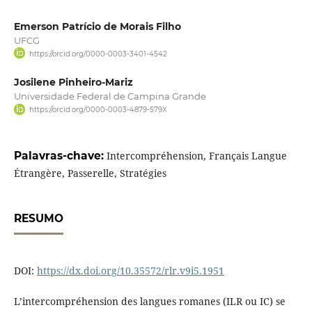
Emerson Patrício de Morais Filho
UFCG
https://orcid.org/0000-0003-3401-4542
Josilene Pinheiro-Mariz
Universidade Federal de Campina Grande
https://orcid.org/0000-0003-4879-579X
Palavras-chave:
Intercompréhension, Français Langue
Étrangère, Passerelle, Stratégies
RESUMO
DOI:
https://dx.doi.org/10.35572/rlr.v9i5.1951
L’intercompréhension des langues romanes (ILR ou IC) se