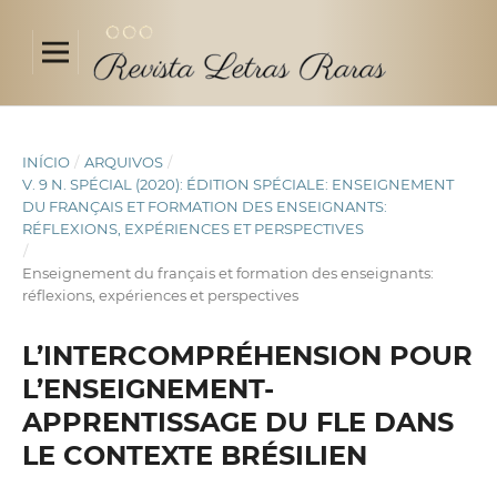
INÍCIO
/
ARQUIVOS
/
V. 9 N. SPÉCIAL (2020): ÉDITION SPÉCIALE: ENSEIGNEMENT
DU FRANÇAIS ET FORMATION DES ENSEIGNANTS:
RÉFLEXIONS, EXPÉRIENCES ET PERSPECTIVES
/
Enseignement du français et formation des enseignants:
réflexions, expériences et perspectives
L’INTERCOMPRÉHENSION POUR
L’ENSEIGNEMENT-
APPRENTISSAGE DU FLE DANS
LE CONTEXTE BRÉSILIEN