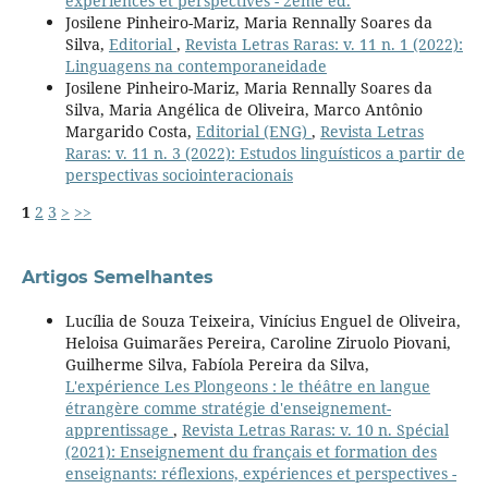
expériences et perspectives - 2ème ed.
Josilene Pinheiro-Mariz, Maria Rennally Soares da
Silva,
Editorial
,
Revista Letras Raras: v. 11 n. 1 (2022):
Linguagens na contemporaneidade
Josilene Pinheiro-Mariz, Maria Rennally Soares da
Silva, Maria Angélica de Oliveira, Marco Antônio
Margarido Costa,
Editorial (ENG)
,
Revista Letras
Raras: v. 11 n. 3 (2022): Estudos linguísticos a partir de
perspectivas sociointeracionais
1
2
3
>
>>
Artigos Semelhantes
Lucília de Souza Teixeira, Vinícius Enguel de Oliveira,
Heloisa Guimarães Pereira, Caroline Ziruolo Piovani,
Guilherme Silva, Fabíola Pereira da Silva,
L'expérience Les Plongeons : le théâtre en langue
étrangère comme stratégie d'enseignement-
apprentissage
,
Revista Letras Raras: v. 10 n. Spécial
(2021): Enseignement du français et formation des
enseignants: réflexions, expériences et perspectives -