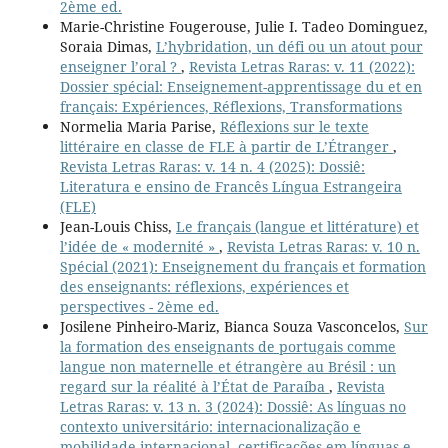
2ème ed.
Marie-Christine Fougerouse, Julie I. Tadeo Dominguez,
Soraia Dimas,
L’hybridation, un défi ou un atout pour
enseigner l’oral ?
,
Revista Letras Raras: v. 11 (2022):
Dossier spécial: Enseignement-apprentissage du et en
français: Expériences, Réflexions, Transformations
Normelia Maria Parise,
Réflexions sur le texte
littéraire en classe de FLE à partir de L’Étranger
,
Revista Letras Raras: v. 14 n. 4 (2025): Dossiê:
Literatura e ensino de Francês Língua Estrangeira
(FLE)
Jean-Louis Chiss,
Le français (langue et littérature) et
l’idée de « modernité »
,
Revista Letras Raras: v. 10 n.
Spécial (2021): Enseignement du français et formation
des enseignants: réflexions, expériences et
perspectives - 2ème ed.
Josilene Pinheiro-Mariz, Bianca Souza Vasconcelos,
Sur
la formation des enseignants de portugais comme
langue non maternelle et étrangère au Brésil : un
regard sur la réalité à l’État de Paraíba
,
Revista
Letras Raras: v. 13 n. 3 (2024): Dossiê: As línguas no
contexto universitário: internacionalização e
mobilidade internacional, certificações em línguas e