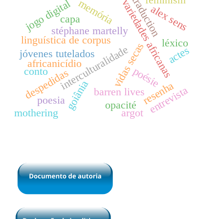
traduction
variedades africanas
memória
jogo digital
alex sens
capa
stéphane martelly
linguística de corpus
léxico
vidas secas
interculturalidade
actes
jóvenes tutelados
africanicídio
poésie
conto
despedidas
goiânia
resenha
entrevista
barren lives
poesia
opacité
mothering
argot