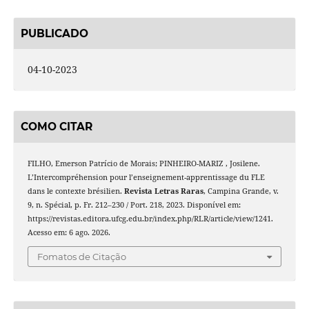
PUBLICADO
04-10-2023
COMO CITAR
FILHO, Emerson Patrício de Morais; PINHEIRO-MARIZ , Josilene.
L’Intercompréhension pour l’enseignement-apprentissage du FLE
dans le contexte brésilien.
Revista Letras Raras
, Campina Grande, v.
9, n. Spécial, p. Fr. 212–230 / Port. 218, 2023. Disponível em:
https://revistas.editora.ufcg.edu.br/index.php/RLR/article/view/1241.
Acesso em: 6 ago. 2026.
Fomatos de Citação