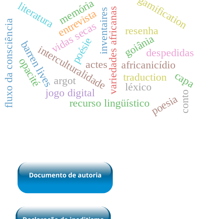
gamification
memória
literatura
variedades africanas
inventaires
entrevista
fluxo da consciência
vidas secas
resenha
goiânia
poésie
barren lives
interculturalidade
despedidas
opacité
actes
africanicídio
capa
traduction
argot
léxico
jogo digital
conto
poesia
recurso lingüístico