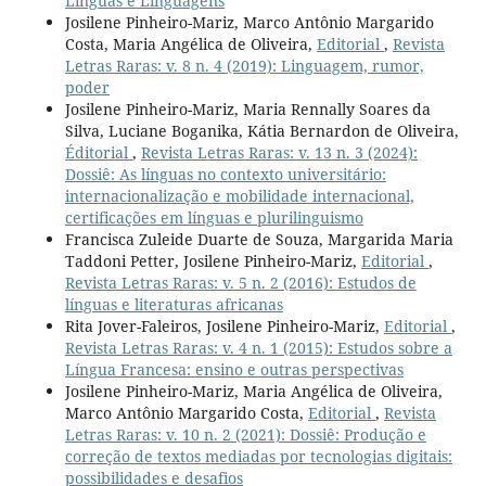
Línguas e Linguagens
Josilene Pinheiro-Mariz, Marco Antônio Margarido
Costa, Maria Angélica de Oliveira,
Editorial
,
Revista
Letras Raras: v. 8 n. 4 (2019): Linguagem, rumor,
poder
Josilene Pinheiro-Mariz, Maria Rennally Soares da
Silva, Luciane Boganika, Kátia Bernardon de Oliveira,
Éditorial
,
Revista Letras Raras: v. 13 n. 3 (2024):
Dossiê: As línguas no contexto universitário:
internacionalização e mobilidade internacional,
certificações em línguas e plurilinguismo
Francisca Zuleide Duarte de Souza, Margarida Maria
Taddoni Petter, Josilene Pinheiro-Mariz,
Editorial
,
Revista Letras Raras: v. 5 n. 2 (2016): Estudos de
línguas e literaturas africanas
Rita Jover-Faleiros, Josilene Pinheiro-Mariz,
Editorial
,
Revista Letras Raras: v. 4 n. 1 (2015): Estudos sobre a
Língua Francesa: ensino e outras perspectivas
Josilene Pinheiro-Mariz, Maria Angélica de Oliveira,
Marco Antônio Margarido Costa,
Editorial
,
Revista
Letras Raras: v. 10 n. 2 (2021): Dossiê: Produção e
correção de textos mediadas por tecnologias digitais:
possibilidades e desafios