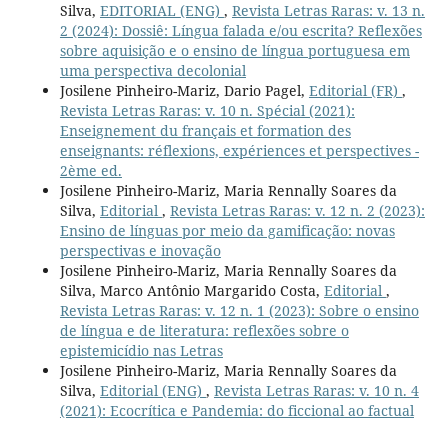
Silva,
EDITORIAL (ENG)
,
Revista Letras Raras: v. 13 n.
2 (2024): Dossiê: Língua falada e/ou escrita? Reflexões
sobre aquisição e o ensino de língua portuguesa em
uma perspectiva decolonial
Josilene Pinheiro-Mariz, Dario Pagel,
Editorial (FR)
,
Revista Letras Raras: v. 10 n. Spécial (2021):
Enseignement du français et formation des
enseignants: réflexions, expériences et perspectives -
2ème ed.
Josilene Pinheiro-Mariz, Maria Rennally Soares da
Silva,
Editorial
,
Revista Letras Raras: v. 12 n. 2 (2023):
Ensino de línguas por meio da gamificação: novas
perspectivas e inovação
Josilene Pinheiro-Mariz, Maria Rennally Soares da
Silva, Marco Antônio Margarido Costa,
Editorial
,
Revista Letras Raras: v. 12 n. 1 (2023): Sobre o ensino
de língua e de literatura: reflexões sobre o
epistemicídio nas Letras
Josilene Pinheiro-Mariz, Maria Rennally Soares da
Silva,
Editorial (ENG)
,
Revista Letras Raras: v. 10 n. 4
(2021): Ecocrítica e Pandemia: do ficcional ao factual