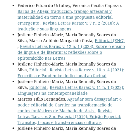
Federico Eduardo Urtubey, Veronica Cecilia Capasso,
Barba de Abeja: traducción, trabajo artesanal y
materialidad en torno a una propuesta editorial
emergente
,
Revista Letras Raras: v. 7 n. 2 (2018): A
tradução e suas linguagens
Josilene Pinheiro-Mariz, Maria Rennally Soares da
Silva, Marco Antônio Margarido Costa,
Editorial (ENG)
,
Revista Letras Raras: v. 12 n. 1 (2023): Sobre o ensino
de língua e de literatura: reflexões sobre o
epistemicídio nas Letras
Josilene Pinheiro-Mariz, Maria Rennally Soares da
Silva,
Editorial
,
Revista Letras Raras: v. 10 n. 4 (2021):
Ecocrítica e Pandemia: do ficcional ao factual
Josilene Pinheiro-Mariz, Maria Rennally Soares da
Silva,
Editorial
,
Revista Letras Raras: v. 11 n. 1 (2022):
Linguagens na contemporaneidade
Marcos Túlio Fernandes,
Agradar sem desagradar: o
poder editorial de Garnier na transformação de
contos fantásticos de Machado de Assis
,
Revista
Letras Raras: v. 8 n. Especial (2019): Edição Especial:
Trânsitos, trocas e transferências culturais
Josilene Pinheiro-Mariz, Maria Rennally Soares da