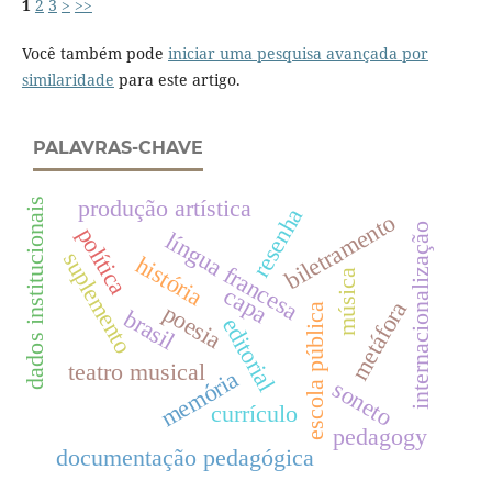
1
2
3
>
>>
Você também pode
iniciar uma pesquisa avançada por
similaridade
para este artigo.
PALAVRAS-CHAVE
produção artística
dados institucionais
resenha
biletramento
internacionalização
política
língua francesa
suplemento
história
música
capa
metáfora
poesia
escola pública
brasil
editorial
teatro musical
memória
soneto
currículo
pedagogy
documentação pedagógica