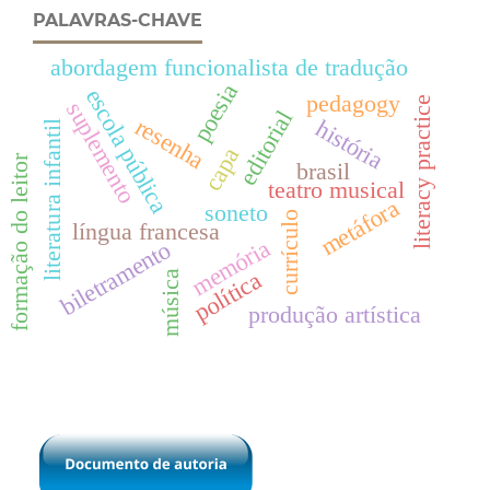
PALAVRAS-CHAVE
abordagem funcionalista de tradução
poesia
escola pública
pedagogy
literacy practice
suplemento
editorial
resenha
história
literatura infantil
capa
formação do leitor
brasil
teatro musical
metáfora
soneto
currículo
língua francesa
memória
biletramento
política
música
produção artística