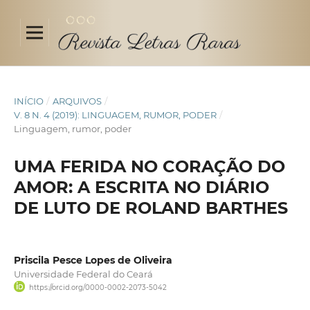
INÍCIO
/
ARQUIVOS
/
V. 8 N. 4 (2019): LINGUAGEM, RUMOR, PODER
/
Linguagem, rumor, poder
UMA FERIDA NO CORAÇÃO DO
AMOR: A ESCRITA NO DIÁRIO
DE LUTO DE ROLAND BARTHES
Priscila Pesce Lopes de Oliveira
Universidade Federal do Ceará
https://orcid.org/0000-0002-2073-5042