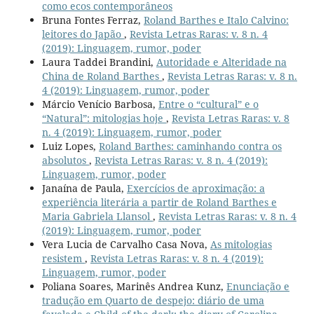
como ecos contemporâneos
Bruna Fontes Ferraz,
Roland Barthes e Italo Calvino:
leitores do Japão
,
Revista Letras Raras: v. 8 n. 4
(2019): Linguagem, rumor, poder
Laura Taddei Brandini,
Autoridade e Alteridade na
China de Roland Barthes
,
Revista Letras Raras: v. 8 n.
4 (2019): Linguagem, rumor, poder
Márcio Venício Barbosa,
Entre o “cultural” e o
“Natural”: mitologias hoje
,
Revista Letras Raras: v. 8
n. 4 (2019): Linguagem, rumor, poder
Luiz Lopes,
Roland Barthes: caminhando contra os
absolutos
,
Revista Letras Raras: v. 8 n. 4 (2019):
Linguagem, rumor, poder
Janaína de Paula,
Exercícios de aproximação: a
experiência literária a partir de Roland Barthes e
Maria Gabriela Llansol
,
Revista Letras Raras: v. 8 n. 4
(2019): Linguagem, rumor, poder
Vera Lucia de Carvalho Casa Nova,
As mitologias
resistem
,
Revista Letras Raras: v. 8 n. 4 (2019):
Linguagem, rumor, poder
Poliana Soares, Marinês Andrea Kunz,
Enunciação e
tradução em Quarto de despejo: diário de uma