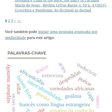
favelada e Child of the dark: the diary of Carolina
Maria de Jesus
,
Revista Letras Raras: v. 10 n. 4 (2021):
Ecocrítica e Pandemia: do ficcional ao factual
1
2
3
>
>>
Você também pode
iniciar uma pesquisa avançada por
similaridade
para este artigo.
PALAVRAS-CHAVE
actes
traduction
léxico
stéphane martelly
africanicídio
despedidas
entrevista
barren lives
poésie
interculturalidade
argot
variedades africanas
poesia
capa
goiânia
vidas secas
conto
francês como língua estrangeira
estudos da tradução