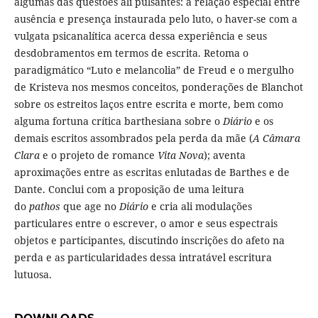
algumas das questões ali pulsantes: a relação especial entre
ausência e presença instaurada pelo luto, o haver-se com a
vulgata psicanalítica acerca dessa experiência e seus
desdobramentos em termos de escrita. Retoma o
paradigmático “Luto e melancolia” de Freud e o mergulho
de Kristeva nos mesmos conceitos, ponderações de Blanchot
sobre os estreitos laços entre escrita e morte, bem como
alguma fortuna crítica barthesiana sobre o
Diário
e os
demais escritos assombrados pela perda da mãe (
A Câmara
Clara
e o projeto de romance
Vita Nova
); aventa
aproximações entre as escritas enlutadas de Barthes e de
Dante. Conclui com a proposição de uma leitura
do
pathos
que age no
Diário
e cria ali modulações
particulares entre o escrever, o amor e seus espectrais
objetos e participantes, discutindo inscrições do afeto na
perda e as particularidades dessa intratável escritura
lutuosa.