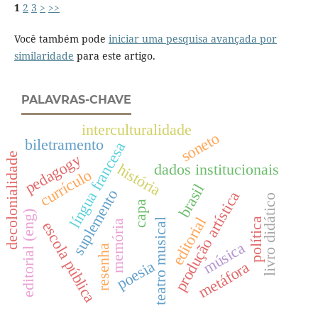
1
2
3
>
>>
Você também pode
iniciar uma pesquisa avançada por
similaridade
para este artigo.
PALAVRAS-CHAVE
interculturalidade
soneto
biletramento
língua francesa
decolonialidade
pedagogy
dados institucionais
história
currículo
brasil
suplemento
produção artística
livro didático
capa
editorial (eng)
editorial
política
teatro musical
memória
escola pública
música
resenha
poesia
metáfora