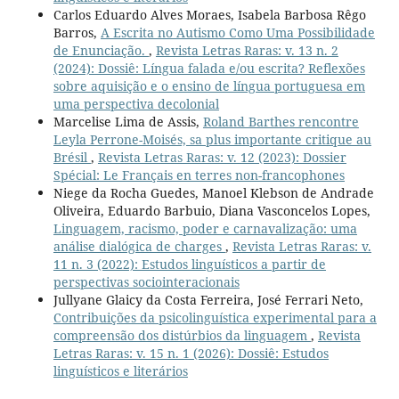
Carlos Eduardo Alves Moraes, Isabela Barbosa Rêgo
Barros,
A Escrita no Autismo Como Uma Possibilidade
de Enunciação.
,
Revista Letras Raras: v. 13 n. 2
(2024): Dossiê: Língua falada e/ou escrita? Reflexões
sobre aquisição e o ensino de língua portuguesa em
uma perspectiva decolonial
Marcelise Lima de Assis,
Roland Barthes rencontre
Leyla Perrone-Moisés, sa plus importante critique au
Brésil
,
Revista Letras Raras: v. 12 (2023): Dossier
Spécial: Le Français en terres non-francophones
Niege da Rocha Guedes, Manoel Klebson de Andrade
Oliveira, Eduardo Barbuio, Diana Vasconcelos Lopes,
Linguagem, racismo, poder e carnavalização: uma
análise dialógica de charges
,
Revista Letras Raras: v.
11 n. 3 (2022): Estudos linguísticos a partir de
perspectivas sociointeracionais
Jullyane Glaicy da Costa Ferreira, José Ferrari Neto,
Contribuições da psicolinguística experimental para a
compreensão dos distúrbios da linguagem
,
Revista
Letras Raras: v. 15 n. 1 (2026): Dossiê: Estudos
linguísticos e literários