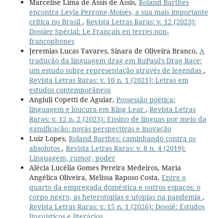
Marcelise Lima de Assis de Assis,
Roland Barthes
encontra Leyla Perrone-Moisés, a sua mais importante
crítica no Brasil
,
Revista Letras Raras: v. 12 (2023):
Dossier Spécial: Le Français en terres non-
francophones
Jeremias Lucas Tavares, Sinara de Oliveira Branco,
A
tradução da linguagem drag em RuPaul’s Drag Race:
um estudo sobre representação através de legendas
,
Revista Letras Raras: v. 10 n. 1 (2021): Letras em
estudos contemporâneos
Angiuli Copetti de Aguiar,
Possessão poética:
linguagem e loucura em King Lear
,
Revista Letras
Raras: v. 12 n. 2 (2023): Ensino de línguas por meio da
gamificação: novas perspectivas e inovação
Luiz Lopes,
Roland Barthes: caminhando contra os
absolutos
,
Revista Letras Raras: v. 8 n. 4 (2019):
Linguagem, rumor, poder
Alécia Lucélia Gomes Pereira Medeiros, Maria
Angélica Oliveira, Melissa Raposo Costa,
Entre o
quarto da empregada doméstica e outros espaços: o
corpo negro, as heterotopias e utopias na pandemia
,
Revista Letras Raras: v. 15 n. 1 (2026): Dossiê: Estudos
linguísticos e literários