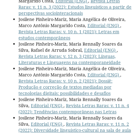
Margarido Costa,
Editorial (ENG)
,
Revista Letras
Raras: v. 11 n. 3 (2022): Estudos linguísticos a partir de
perspectivas sociointeracionais
Josilene Pinheiro-Mariz, Maria Angélica de Oliveira,
Marco Antônio Margarido Costa,
Editorial (ENG)
,
Revista Letras Raras: v. 10 n. 1 (2021): Letras em
estudos contemporâneos
Josilene Pinheiro-Mariz, Maria Rennally Soares da
Silva, Rafael de Arruda Sobral,
Editorial (ENG)
,
Revista Letras Raras: v. 12 n. 3 (2023): Línguas,
Literaturas e Linguagens na contemporaneidade
Josilene Pinheiro-Mariz, Maria Angélica de Oliveira,
Marco Antônio Margarido Costa,
Editorial (ENG)
,
Revista Letras Raras: v. 10 n. 2 (2021): Dossiê:
Produção e correção de textos mediadas por
tecnologias digitais: possibilidades e desafios
Josilene Pinheiro-Mariz, Maria Rennally Soares da
Silva,
Editorial (ENG)
,
Revista Letras Raras: v. 11 n. 4
(2022): Tendências contemporâneas nas Letras
Josilene Pinheiro-Mariz, Maria Rennally Soares da
Silva,
Editorial (ENG)
,
Revista Letras Raras: v. 11 n. 2
(2022): Diversidade linguístico-cultural na sala de aula