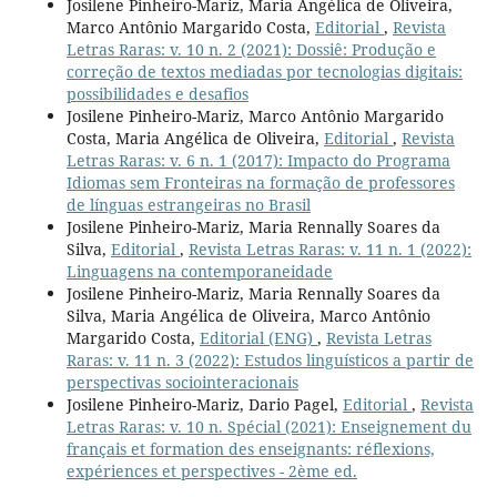
Josilene Pinheiro-Mariz, Maria Angélica de Oliveira,
Marco Antônio Margarido Costa,
Editorial
,
Revista
Letras Raras: v. 10 n. 2 (2021): Dossiê: Produção e
correção de textos mediadas por tecnologias digitais:
possibilidades e desafios
Josilene Pinheiro-Mariz, Marco Antônio Margarido
Costa, Maria Angélica de Oliveira,
Editorial
,
Revista
Letras Raras: v. 6 n. 1 (2017): Impacto do Programa
Idiomas sem Fronteiras na formação de professores
de línguas estrangeiras no Brasil
Josilene Pinheiro-Mariz, Maria Rennally Soares da
Silva,
Editorial
,
Revista Letras Raras: v. 11 n. 1 (2022):
Linguagens na contemporaneidade
Josilene Pinheiro-Mariz, Maria Rennally Soares da
Silva, Maria Angélica de Oliveira, Marco Antônio
Margarido Costa,
Editorial (ENG)
,
Revista Letras
Raras: v. 11 n. 3 (2022): Estudos linguísticos a partir de
perspectivas sociointeracionais
Josilene Pinheiro-Mariz, Dario Pagel,
Editorial
,
Revista
Letras Raras: v. 10 n. Spécial (2021): Enseignement du
français et formation des enseignants: réflexions,
expériences et perspectives - 2ème ed.