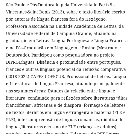
São Paulo e Pós-Doutorado pela Universidade Paris 8 -
Vincennes-Saint Denis (2013), sobre o texto literário escrito
por autoras de língua francesa fora do Hexágono.
Professora Associada na Unidade Acadêmica de Letras, da
Universidade Federal de Campina Grande, atuando na
graduação em Letras- Língua Portuguesa e Língua Francesa
e na Pós-Graduação em Linguagem e Ensino (Mestrado e
Doutorado). Participou como pesquisadora no projeto
DIPROLínguas: Distância e proximidade entre português,
francês e outras línguas: potencial da reflexão comparativa
(2018-2022) CAPES-COFECUB. Profissional de Letras: Língua
e Literaturas de Língua Francesa, atuando principalmente
nas seguintes áreas: Estudos da relação entre língua e
literatura, confluindo para reflexões sobre literaturas "ditas
francófonas", africanas e de diáspora; formação de leitores
de textos literários em língua estrangeira e materna (FLE e
PLE); intercompreensão de línguas românicas; didática de
línguas/literaturas e ensino de FLE (crianças e adultos),
estudos interculturais e ensino. Foi tutora do PET-Letras