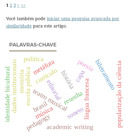
1
2
3
>
>>
Você também pode
iniciar uma pesquisa avançada por
similaridade
para este artigo.
PALAVRAS-CHAVE
política
poesia
metáfora
biletramento
dados institucionais
popularização da ciência
identidade bicultural
currículo
escola pública
capa
história
memória
língua francesa
editorial
teatro musical
resenha
brasil
música
soneto
pedagogy
academic writing