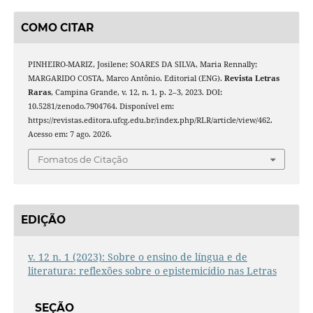
COMO CITAR
PINHEIRO-MARIZ, Josilene; SOARES DA SILVA, Maria Rennally;
MARGARIDO COSTA, Marco Antônio. Editorial (ENG).
Revista Letras
Raras
, Campina Grande, v. 12, n. 1, p. 2–3, 2023. DOI:
10.5281/zenodo.7904764. Disponível em:
https://revistas.editora.ufcg.edu.br/index.php/RLR/article/view/462.
Acesso em: 7 ago. 2026.
Fomatos de Citação
EDIÇÃO
v. 12 n. 1 (2023): Sobre o ensino de língua e de
literatura: reflexões sobre o epistemicídio nas Letras
SEÇÃO