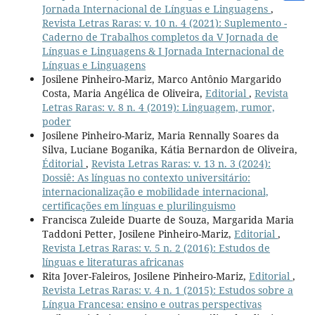
Jornada Internacional de Línguas e Linguagens
,
Revista Letras Raras: v. 10 n. 4 (2021): Suplemento -
Caderno de Trabalhos completos da V Jornada de
Línguas e Linguagens & I Jornada Internacional de
Línguas e Linguagens
Josilene Pinheiro-Mariz, Marco Antônio Margarido
Costa, Maria Angélica de Oliveira,
Editorial
,
Revista
Letras Raras: v. 8 n. 4 (2019): Linguagem, rumor,
poder
Josilene Pinheiro-Mariz, Maria Rennally Soares da
Silva, Luciane Boganika, Kátia Bernardon de Oliveira,
Éditorial
,
Revista Letras Raras: v. 13 n. 3 (2024):
Dossiê: As línguas no contexto universitário:
internacionalização e mobilidade internacional,
certificações em línguas e plurilinguismo
Francisca Zuleide Duarte de Souza, Margarida Maria
Taddoni Petter, Josilene Pinheiro-Mariz,
Editorial
,
Revista Letras Raras: v. 5 n. 2 (2016): Estudos de
línguas e literaturas africanas
Rita Jover-Faleiros, Josilene Pinheiro-Mariz,
Editorial
,
Revista Letras Raras: v. 4 n. 1 (2015): Estudos sobre a
Língua Francesa: ensino e outras perspectivas