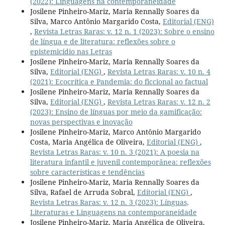
(2022): Linguagens na contemporaneidade
Josilene Pinheiro-Mariz, Maria Rennally Soares da
Silva, Marco Antônio Margarido Costa,
Editorial (ENG)
,
Revista Letras Raras: v. 12 n. 1 (2023): Sobre o ensino
de língua e de literatura: reflexões sobre o
epistemicídio nas Letras
Josilene Pinheiro-Mariz, Maria Rennally Soares da
Silva,
Editorial (ENG)
,
Revista Letras Raras: v. 10 n. 4
(2021): Ecocrítica e Pandemia: do ficcional ao factual
Josilene Pinheiro-Mariz, Maria Rennally Soares da
Silva,
Editorial (ENG)
,
Revista Letras Raras: v. 12 n. 2
(2023): Ensino de línguas por meio da gamificação:
novas perspectivas e inovação
Josilene Pinheiro-Mariz, Marco Antônio Margarido
Costa, Maria Angélica de Oliveira,
Editorial (ENG)
,
Revista Letras Raras: v. 10 n. 3 (2021): A poesia na
literatura infantil e juvenil contemporânea: reflexões
sobre características e tendências
Josilene Pinheiro-Mariz, Maria Rennally Soares da
Silva, Rafael de Arruda Sobral,
Editorial (ENG)
,
Revista Letras Raras: v. 12 n. 3 (2023): Línguas,
Literaturas e Linguagens na contemporaneidade
Josilene Pinheiro-Mariz, Maria Angélica de Oliveira,