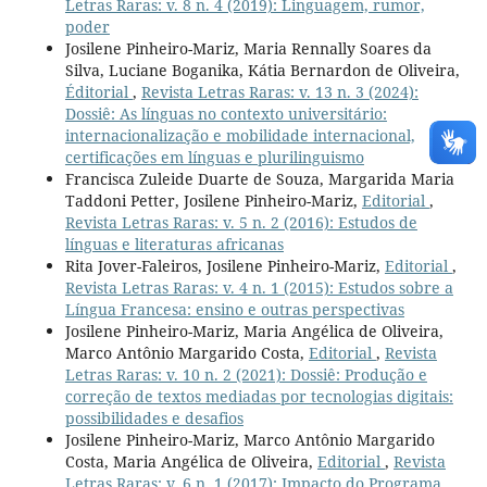
Letras Raras: v. 8 n. 4 (2019): Linguagem, rumor,
poder
Josilene Pinheiro-Mariz, Maria Rennally Soares da
Silva, Luciane Boganika, Kátia Bernardon de Oliveira,
Éditorial
,
Revista Letras Raras: v. 13 n. 3 (2024):
Dossiê: As línguas no contexto universitário:
internacionalização e mobilidade internacional,
certificações em línguas e plurilinguismo
Francisca Zuleide Duarte de Souza, Margarida Maria
Taddoni Petter, Josilene Pinheiro-Mariz,
Editorial
,
Revista Letras Raras: v. 5 n. 2 (2016): Estudos de
línguas e literaturas africanas
Rita Jover-Faleiros, Josilene Pinheiro-Mariz,
Editorial
,
Revista Letras Raras: v. 4 n. 1 (2015): Estudos sobre a
Língua Francesa: ensino e outras perspectivas
Josilene Pinheiro-Mariz, Maria Angélica de Oliveira,
Marco Antônio Margarido Costa,
Editorial
,
Revista
Letras Raras: v. 10 n. 2 (2021): Dossiê: Produção e
correção de textos mediadas por tecnologias digitais:
possibilidades e desafios
Josilene Pinheiro-Mariz, Marco Antônio Margarido
Costa, Maria Angélica de Oliveira,
Editorial
,
Revista
Letras Raras: v. 6 n. 1 (2017): Impacto do Programa