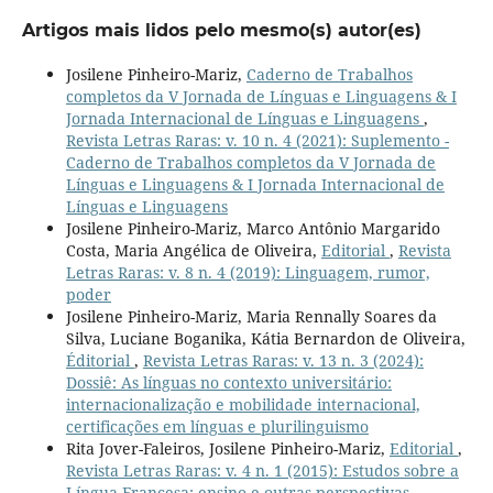
Artigos mais lidos pelo mesmo(s) autor(es)
Josilene Pinheiro-Mariz,
Caderno de Trabalhos
completos da V Jornada de Línguas e Linguagens & I
Jornada Internacional de Línguas e Linguagens
,
Revista Letras Raras: v. 10 n. 4 (2021): Suplemento -
Caderno de Trabalhos completos da V Jornada de
Línguas e Linguagens & I Jornada Internacional de
Línguas e Linguagens
Josilene Pinheiro-Mariz, Marco Antônio Margarido
Costa, Maria Angélica de Oliveira,
Editorial
,
Revista
Letras Raras: v. 8 n. 4 (2019): Linguagem, rumor,
poder
Josilene Pinheiro-Mariz, Maria Rennally Soares da
Silva, Luciane Boganika, Kátia Bernardon de Oliveira,
Éditorial
,
Revista Letras Raras: v. 13 n. 3 (2024):
Dossiê: As línguas no contexto universitário:
internacionalização e mobilidade internacional,
certificações em línguas e plurilinguismo
Rita Jover-Faleiros, Josilene Pinheiro-Mariz,
Editorial
,
Revista Letras Raras: v. 4 n. 1 (2015): Estudos sobre a
Língua Francesa: ensino e outras perspectivas