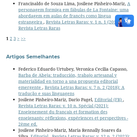
Francinaldo de Souza Lima, Josilene Pinheiro-Mariz,
A
personagem formiga em fábulas de La Fontaine: uma
abordagem em aulas de francês como língua
estrangeira
,
Revista Letras Raras: v. 1 n. 1 (2012):
Revista Letras Raras
1
2
3
>
>>
Artigos Semelhantes
Federico Eduardo Urtubey, Veronica Cecilia Capasso,
Barba de Abeja: traducción, trabajo artesanal y
materialidad en torno a una propuesta editorial
emergente
,
Revista Letras Raras: v. 7 n. 2 (2018): A
tradução e suas linguagens
Josilene Pinheiro-Mariz, Dario Pagel,
Editorial (FR)
,
Revista Letras Raras: v. 10 n. Spécial (2021):
Enseignement du français et formation des
enseignants: réflexions, expériences et perspectives -
2ème ed.
Josilene Pinheiro-Mariz, Maria Rennally Soares da
Silva,
Editorial
,
Revista Letras Raras: v. 12 n. 2 (2023):