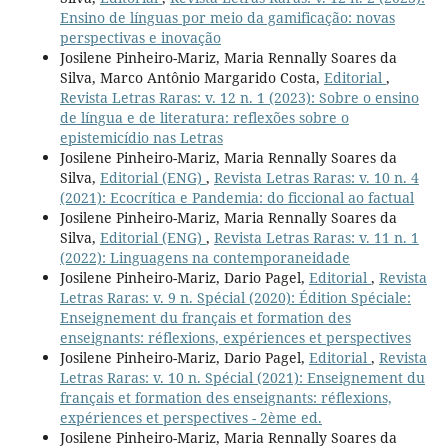
Ensino de línguas por meio da gamificação: novas
perspectivas e inovação
Josilene Pinheiro-Mariz, Maria Rennally Soares da
Silva, Marco Antônio Margarido Costa,
Editorial
,
Revista Letras Raras: v. 12 n. 1 (2023): Sobre o ensino
de língua e de literatura: reflexões sobre o
epistemicídio nas Letras
Josilene Pinheiro-Mariz, Maria Rennally Soares da
Silva,
Editorial (ENG)
,
Revista Letras Raras: v. 10 n. 4
(2021): Ecocrítica e Pandemia: do ficcional ao factual
Josilene Pinheiro-Mariz, Maria Rennally Soares da
Silva,
Editorial (ENG)
,
Revista Letras Raras: v. 11 n. 1
(2022): Linguagens na contemporaneidade
Josilene Pinheiro-Mariz, Dario Pagel,
Editorial
,
Revista
Letras Raras: v. 9 n. Spécial (2020): Édition Spéciale:
Enseignement du français et formation des
enseignants: réflexions, expériences et perspectives
Josilene Pinheiro-Mariz, Dario Pagel,
Editorial
,
Revista
Letras Raras: v. 10 n. Spécial (2021): Enseignement du
français et formation des enseignants: réflexions,
expériences et perspectives - 2ème ed.
Josilene Pinheiro-Mariz, Maria Rennally Soares da