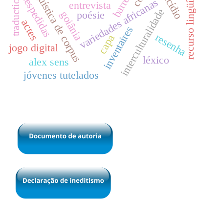
recurso lingüístico
linguística de corpus
despedidas
traduction
variedades africanas
entrevista
interculturalidade
goiânia
poésie
actes
inventaires
resenha
capa
jogo digital
léxico
alex sens
jóvenes tutelados