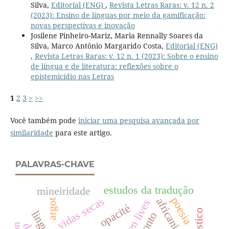
Silva,
Editorial (ENG)
,
Revista Letras Raras: v. 12 n. 2
(2023): Ensino de línguas por meio da gamificação:
novas perspectivas e inovação
Josilene Pinheiro-Mariz, Maria Rennally Soares da
Silva, Marco Antônio Margarido Costa,
Editorial (ENG)
,
Revista Letras Raras: v. 12 n. 1 (2023): Sobre o ensino
de língua e de literatura: reflexões sobre o
epistemicídio nas Letras
1
2
3
>
>>
Você também pode
iniciar uma pesquisa avançada por
similaridade
para este artigo.
PALAVRAS-CHAVE
estudos da tradução
mineiridade
poesia
vidas secas
africanicídio
barren lives
argot
opacité
conto