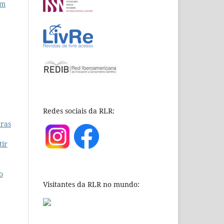
um
Redes sociais da RLR:
tras
tir
o
Visitantes da RLR no mundo: