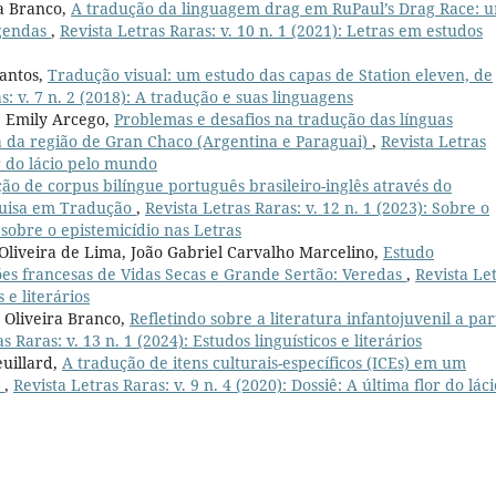
ra Branco,
A tradução da linguagem drag em RuPaul’s Drag Race: 
egendas
,
Revista Letras Raras: v. 10 n. 1 (2021): Letras em estudos
Santos,
Tradução visual: um estudo das capas de Station eleven, de
s: v. 7 n. 2 (2018): A tradução e suas linguagens
, Emily Arcego,
Problemas e desafios na tradução das línguas
á da região de Gran Chaco (Argentina e Paraguai)
,
Revista Letras
or do lácio pelo mundo
ão de corpus bilíngue português brasileiro-inglês através do
quisa em Tradução
,
Revista Letras Raras: v. 12 n. 1 (2023): Sobre o
 sobre o epistemicídio nas Letras
Oliveira de Lima, João Gabriel Carvalho Marcelino,
Estudo
ões francesas de Vidas Secas e Grande Sertão: Veredas
,
Revista Le
s e literários
 Oliveira Branco,
Refletindo sobre a literatura infantojuvenil a par
s Raras: v. 13 n. 1 (2024): Estudos linguísticos e literários
euillard,
A tradução de itens culturais-específicos (ICEs) em um
l
,
Revista Letras Raras: v. 9 n. 4 (2020): Dossiê: A última flor do láci