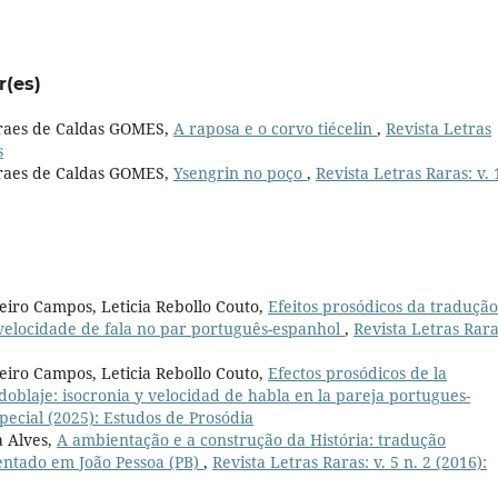
r(es)
raes de Caldas GOMES,
A raposa e o corvo tiécelin
,
Revista Letras
s
raes de Caldas GOMES,
Ysengrin no poço
,
Revista Letras Raras: v. 
iro Campos, Leticia Rebollo Couto,
Efeitos prosódicos da traduçã
 velocidade de fala no par português-espanhol
,
Revista Letras Raras
iro Campos, Leticia Rebollo Couto,
Efectos prosódicos de la
doblaje: isocronia y velocidad de habla en la pareja portugues-
special (2025): Estudos de Prosódia
a Alves,
A ambientação e a construção da História: tradução
entado em João Pessoa (PB)
,
Revista Letras Raras: v. 5 n. 2 (2016):