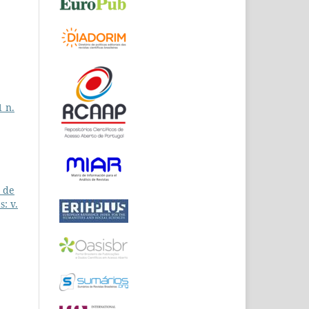
1 n.
o de
: v.