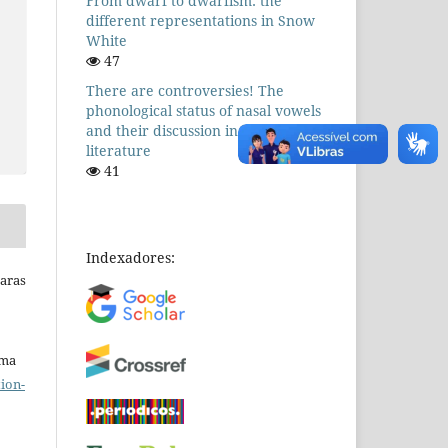
From dwarf to dwarfism: the
different representations in Snow
White
47
There are controversies! The
phonological status of nasal vowels
and their discussion in the
literature
41
Indexadores:
Raras
uma
ion-