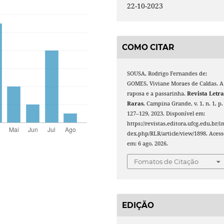
22-10-2023
COMO CITAR
SOUSA, Rodrigo Fernandes de;
GOMES, Viviane Moraes de Caldas. A
raposa e a passarinha.
Revista Letra
Raras
, Campina Grande, v. 1, n. 1, p.
127–129, 2023. Disponível em:
https://revistas.editora.ufcg.edu.br/i
dex.php/RLR/article/view/1898. Acess
em: 6 ago. 2026.
Fomatos de Citação
EDIÇÃO