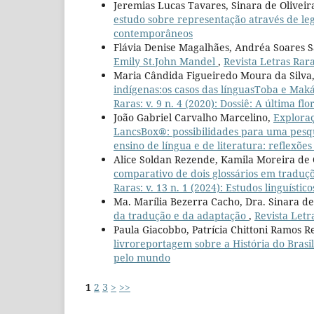
Jeremias Lucas Tavares, Sinara de Olivei
estudo sobre representação através de l
contemporâneos
Flávia Denise Magalhães, Andréa Soares 
Emily St.John Mandel
,
Revista Letras Rara
Maria Cândida Figueiredo Moura da Silva
indígenas:os casos das línguasToba e Mak
Raras: v. 9 n. 4 (2020): Dossiê: A última fl
João Gabriel Carvalho Marcelino,
Exploraç
LancsBox®: possibilidades para uma pes
ensino de língua e de literatura: reflexões
Alice Soldan Rezende, Kamila Moreira de 
comparativo de dois glossários em traduç
Raras: v. 13 n. 1 (2024): Estudos linguístico
Ma. Marília Bezerra Cacho, Dra. Sinara de
da tradução e da adaptação
,
Revista Letra
Paula Giacobbo, Patrícia Chittoni Ramos R
livroreportagem sobre a História do Brasi
pelo mundo
1
2
3
>
>>