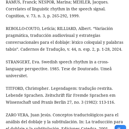
RAMUS, Franck; NESPOR, Marina; MEHLER, Jacques.
Correlates of linguistic rhythm in the speech signal.
Cognition, v. 73, n. 3, p. 265-292, 1999.
REBOLLO-COUTO, Leticia; RILLIARD, Albert. “Variación
pragmática, traducción audiovisual y estrategias
conversacionales para el doblaje: léxico coloquial y palabras
tabús”. Cadernos de Tradução, v. 44, n. esp. 2, p. 1-28, 2024.
STRANGERT, Eva. Swedish speech rhythm in a cross-
language perspective. 1985. Tese de Doutorado. Umeå
universitet.
TITFORD, Christopher. Legendagem: tradução restrita.
Lebende Sprachen. Zeitschrift für Fremde Sprachen em
Wissenschaft und Praxis Berlin 27, no. 3 (1982): 113-116.
ZARO VERA, Juan Jesús. Conceptos traductológicos para el
análisis del doblaje y la subtitulación. In: La traducción para
el doblaje y la subtitulación. Ediciones Catedra, 2001.