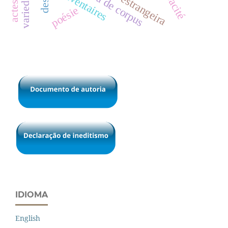
opacité
inventaires
actes
poésie
IDIOMA
English