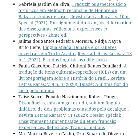
Gabriela Jardim da Silva,
Traduzir os aspectos sócio-
históricos em Melmoth réconcilié de Honoré de
Balzac: estudos de caso
,
Revista Letras Raras: v. 10 n.
Spécial (2021): Enseignement du français et formation
des enseignants: réflexions, expériences et
perspectives - 2ème ed.
Jailma dos Santos Pedreira Moreira, Nádja Nayra
Brito Leite,
Língua afiada: Donana e os saberes
ancestrais em Torto Arado
,
Revista Letras Raras: v. 13
n. 1 (2024): Estudos linguísticos e literários
Paula Giacobbo, Patrícia Chittoni Ramos Reuillard,
A
tradução de itens culturais-específicos (ICEs) em um
livroreportagem sobre a História do Brasil
,
Revista
Letras Raras: v. 9 n. 4 (2020): Dossiê: A última flor do
lácio pelo mundo
Taise Soares Peixoto Nascimento, Robert Ponge,
Dissonâncias, falso amigo: estudo, sob um ângulo
didático, de dois problemas causados pelo decalque
,
Revista Letras Raras: v. 11 (2022): Dossier spécial:
Enseignement-apprentissage du et en français:
Expériences, Réflexions, Transformations
Ma. Marília Bezerra Cacho, Dra. Sinara de Oliveira