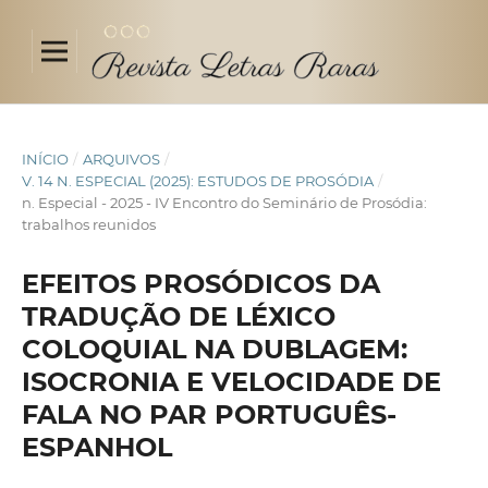
INÍCIO
/
ARQUIVOS
/
V. 14 N. ESPECIAL (2025): ESTUDOS DE PROSÓDIA
/
n. Especial - 2025 - IV Encontro do Seminário de Prosódia:
trabalhos reunidos
EFEITOS PROSÓDICOS DA
TRADUÇÃO DE LÉXICO
COLOQUIAL NA DUBLAGEM:
ISOCRONIA E VELOCIDADE DE
FALA NO PAR PORTUGUÊS-
ESPANHOL