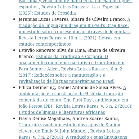
isocronia y velocidad de habla en la pareja portugues-
espanhol
,
Revista Letras Raras: v. 14 n. Especial
(2025): Estudos de Prosódia
Jeremias Lucas Tavares, Sinara de Oliveira Branco,
A
tradução da linguagem drag em RuPaul’s Drag Race:
um estudo sobre representação através de legendas
,
Revista Letras Raras: v. 10 n. 1 (2021): Letras em
estudos contemporâneos
Estêvão Renovato Silva de Lima, Sinara de Oliveira
Branco,
Estudos da Tradução e Corpora: O
apagamento como tema narrativo e tradutório em
Para Sempre Alice
,
Revista Letras Raras: v. 6 n. 2
(2017): Reflexões sobre a manutenção e a
revitalização de línguas minoritárias no Brasil
Edilza Detmering, Daniel Antonio de Sousa Alves,
A
ambientação e a construção da História: tradução
comentada do conto ‘The First Day’, ambientado em
João Pessoa (PB)
,
Revista Letras Raras: v. 5 n. 2 (2016):
Estudos de línguas e literaturas africanas
Flávia Denise Magalhães, Andréa Soares Santos,
Tradução visual: um estudo das capas de Station
eleven, de Emily St.John Mandel
,
Revista Letras
Raras: v. 7 n. 2 (2018): A tradução e suas linguagens