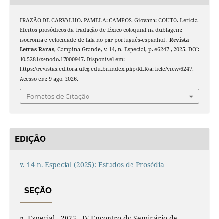
FRAZÃO DE CARVALHO, PAMELA; CAMPOS, Giovana; COUTO, Leticia.
Efeitos prosódicos da tradução de léxico coloquial na dublagem:
isocronia e velocidade de fala no par português-espanhol .
Revista
Letras Raras
, Campina Grande, v. 14, n. Especial, p. e6247 , 2025. DOI:
10.5281/zenodo.17000947. Disponível em:
https://revistas.editora.ufcg.edu.br/index.php/RLR/article/view/6247.
Acesso em: 9 ago. 2026.
Fomatos de Citação
EDIÇÃO
v. 14 n. Especial (2025): Estudos de Prosódia
SEÇÃO
n. Especial - 2025 - IV Encontro do Seminário de