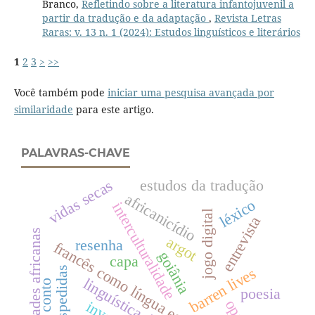
Branco,
Refletindo sobre a literatura infantojuvenil a
partir da tradução e da adaptação
,
Revista Letras
Raras: v. 13 n. 1 (2024): Estudos linguísticos e literários
1
2
3
>
>>
Você também pode
iniciar uma pesquisa avançada por
similaridade
para este artigo.
PALAVRAS-CHAVE
vidas secas
estudos da tradução
africanicídio
léxico
interculturalidade
jogo digital
entrevista
variedades africanas
argot
resenha
francês como língua estrangeira
goiânia
capa
despedidas
barren lives
linguística de corpus
conto
poesia