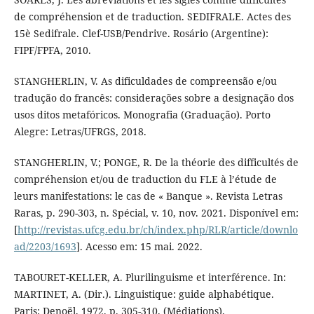
de compréhension et de traduction. SEDIFRALE. Actes des
15è Sedifrale. Clef-USB/Pendrive. Rosário (Argentine):
FIPF/FPFA, 2010.
STANGHERLIN, V. As dificuldades de compreensão e/ou
tradução do francês: considerações sobre a designação dos
usos ditos metafóricos. Monografia (Graduação). Porto
Alegre: Letras/UFRGS, 2018.
STANGHERLIN, V.; PONGE, R. De la théorie des difficultés de
compréhension et/ou de traduction du FLE à l’étude de
leurs manifestations: le cas de « Banque ». Revista Letras
Raras, p. 290-303, n. Spécial, v. 10, nov. 2021. Disponível em:
[
http://revistas.ufcg.edu.br/ch/index.php/RLR/article/downlo
ad/2203/1693
]. Acesso em: 15 mai. 2022.
TABOURET-KELLER, A. Plurilinguisme et interférence. In:
MARTINET, A. (Dir.). Linguistique: guide alphabétique.
Paris: Denoël, 1972. p. 305-310. (Médiations).