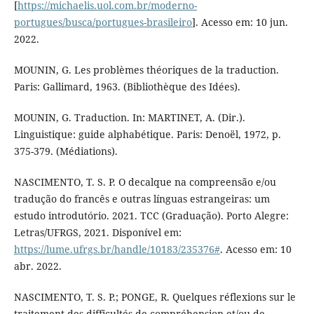
[
https://michaelis.uol.com.br/moderno-
portugues/busca/portugues-brasileiro
]. Acesso em: 10 jun.
2022.
MOUNIN, G. Les problèmes théoriques de la traduction.
Paris: Gallimard, 1963. (Bibliothèque des Idées).
MOUNIN, G. Traduction. In: MARTINET, A. (Dir.).
Linguistique: guide alphabétique. Paris: Denoël, 1972, p.
375-379. (Médiations).
NASCIMENTO, T. S. P. O decalque na compreensão e/ou
tradução do francês e outras línguas estrangeiras: um
estudo introdutório. 2021. TCC (Graduação). Porto Alegre:
Letras/UFRGS, 2021. Disponível em:
https://lume.ufrgs.br/handle/10183/235376#
. Acesso em: 10
abr. 2022.
NASCIMENTO, T. S. P.; PONGE, R. Quelques réflexions sur le
traitement des difficultés de compréhension et/ou de