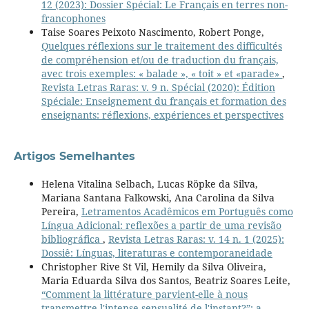
12 (2023): Dossier Spécial: Le Français en terres non-
francophones
Taise Soares Peixoto Nascimento, Robert Ponge,
Quelques réflexions sur le traitement des difficultés
de compréhension et/ou de traduction du français,
avec trois exemples: « balade », « toit » et «parade»
,
Revista Letras Raras: v. 9 n. Spécial (2020): Édition
Spéciale: Enseignement du français et formation des
enseignants: réflexions, expériences et perspectives
Artigos Semelhantes
Helena Vitalina Selbach, Lucas Röpke da Silva,
Mariana Santana Falkowski, Ana Carolina da Silva
Pereira,
Letramentos Acadêmicos em Português como
Língua Adicional: reflexões a partir de uma revisão
bibliográfica
,
Revista Letras Raras: v. 14 n. 1 (2025):
Dossiê: Línguas, literaturas e contemporaneidade
Christopher Rive St Vil, Hemily da Silva Oliveira,
Maria Eduarda Silva dos Santos, Beatriz Soares Leite,
“Comment la littérature parvient-elle à nous
transmettre l'intense sensualité de l'instant?”: a