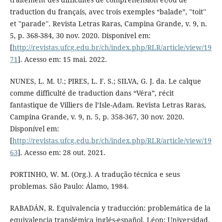
traduction du français, avec trois exemples “balade”, "toit''
et "parade''. Revista Letras Raras, Campina Grande, v. 9, n.
5, p. 368-384, 30 nov. 2020. Disponível em:
[
http://revistas.ufcg.edu.br/ch/index.php/RLR/article/view/19
71
]. Acesso em: 15 mai. 2022.
NUNES, L. M. U.; PIRES, L. F. S.; SILVA, G. J. da. Le calque
comme difficulté de traduction dans “Véra”, récit
fantastique de Villiers de l’Isle-Adam. Revista Letras Raras,
Campina Grande, v. 9, n. 5, p. 358-367, 30 nov. 2020.
Disponível em:
[
http://revistas.ufcg.edu.br/ch/index.php/RLR/article/view/19
63
]. Acesso em: 28 out. 2021.
PORTINHO, W. M. (Org.). A tradução técnica e seus
problemas. São Paulo: Álamo, 1984.
RABADÁN, R. Equivalencia y traducción: problemática de la
equivalencia translémica inglés-español. Léon: Universidad,