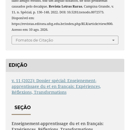
falso amigo: estudo, sob um ângulo didático, de dois problemas
causados pelo decalque.
Revista Letras Raras
, Campina Grande, v.
11, n. Spécial, p. 130–148, 2022. DOI: 10.5281/zenodo.8072573.
Disponível em:
https://revistas.editora.ufcg.edu.br/index.php/RLR/article/view/800.
Acesso em: 10 ago. 2026.
Fomatos de Citação
EDIÇÃO
v. 11 (2022): Dossier spécial: Enseignement-
apprentissage du et en français: Expériences,
Réflexions, Transformations
SEÇÃO
Enseignement-apprentissage du et en français:
Expériences, Réflexions, Transformations