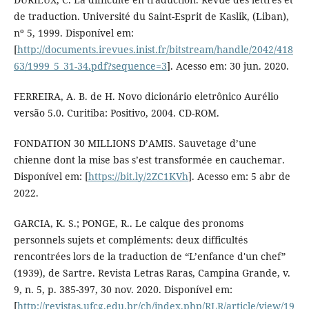
de traduction. Université du Saint-Esprit de Kaslik, (Liban),
nº 5, 1999. Disponível em:
[
http://documents.irevues.inist.fr/bitstream/handle/2042/418
63/1999_5_31-34.pdf?sequence=3
]. Acesso em: 30 jun. 2020.
FERREIRA, A. B. de H. Novo dicionário eletrônico Aurélio
versão 5.0. Curitiba: Positivo, 2004. CD-ROM.
FONDATION 30 MILLIONS D’AMIS. Sauvetage d’une
chienne dont la mise bas s’est transformée en cauchemar.
Disponível em: [
https://bit.ly/2ZC1KVh
]. Acesso em: 5 abr de
2022.
GARCIA, K. S.; PONGE, R.. Le calque des pronoms
personnels sujets et compléments: deux difficultés
rencontrées lors de la traduction de “L’enfance d'un chef”
(1939), de Sartre. Revista Letras Raras, Campina Grande, v.
9, n. 5, p. 385-397, 30 nov. 2020. Disponível em:
[
http://revistas.ufcg.edu.br/ch/index.php/RLR/article/view/19