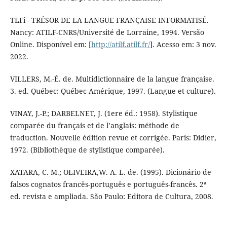
TLFi - TRÉSOR DE LA LANGUE FRANÇAISE INFORMATISÉ.
Nancy: ATILF-CNRS/Université de Lorraine, 1994. Versão
Online. Disponível em: [
http://atilf.atilf.fr/
]. Acesso em: 3 nov.
2022.
VILLERS, M.-É. de. Multidictionnaire de la langue française.
3. ed. Québec: Québec Amérique, 1997. (Langue et culture).
VINAY, J.-P.; DARBELNET, J. (1ere éd.: 1958). Stylistique
comparée du français et de l’anglais: méthode de
traduction. Nouvelle édition revue et corrigée. Paris: Didier,
1972. (Bibliothèque de stylistique comparée).
XATARA, C. M.; OLIVEIRA,W. A. L. de. (1995). Dicionário de
falsos cognatos francês-português e português-francês. 2ª
ed. revista e ampliada. São Paulo: Editora de Cultura, 2008.