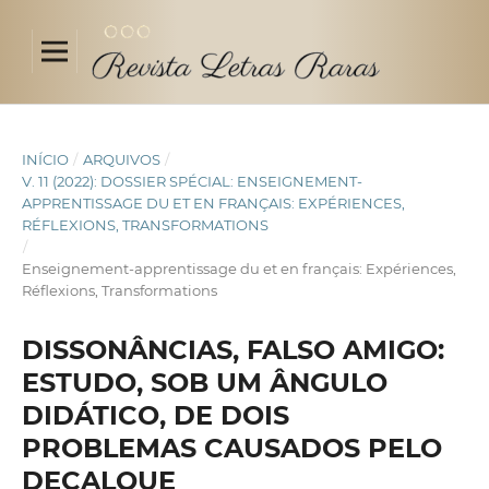
INÍCIO
/
ARQUIVOS
/
V. 11 (2022): DOSSIER SPÉCIAL: ENSEIGNEMENT-
APPRENTISSAGE DU ET EN FRANÇAIS: EXPÉRIENCES,
RÉFLEXIONS, TRANSFORMATIONS
/
Enseignement-apprentissage du et en français: Expériences,
Réflexions, Transformations
DISSONÂNCIAS, FALSO AMIGO:
ESTUDO, SOB UM ÂNGULO
DIDÁTICO, DE DOIS
PROBLEMAS CAUSADOS PELO
DECALQUE