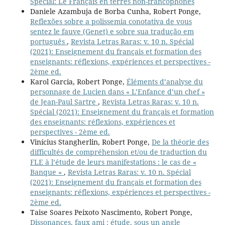
Spécial: Le Français en terres non-francophones
Daniele Azambuja de Borba Cunha, Robert Ponge,
Reflexões sobre a polissemia conotativa de vous
sentez le fauve (Genet) e sobre sua tradução em
português
,
Revista Letras Raras: v. 10 n. Spécial
(2021): Enseignement du français et formation des
enseignants: réflexions, expériences et perspectives -
2ème ed.
Karol Garcia, Robert Ponge,
Éléments d’analyse du
personnage de Lucien dans « L’Enfance d’un chef »
de Jean-Paul Sartre
,
Revista Letras Raras: v. 10 n.
Spécial (2021): Enseignement du français et formation
des enseignants: réflexions, expériences et
perspectives - 2ème ed.
Vinícius Stangherlin, Robert Ponge,
De la théorie des
difficultés de compréhension et/ou de traduction du
FLE à l’étude de leurs manifestations : le cas de «
Banque »
,
Revista Letras Raras: v. 10 n. Spécial
(2021): Enseignement du français et formation des
enseignants: réflexions, expériences et perspectives -
2ème ed.
Taise Soares Peixoto Nascimento, Robert Ponge,
Dissonances, faux ami : étude, sous un angle