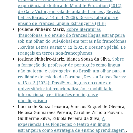
experiência de leitura de Maudite Éducation (2012),
de Gary Victor, em sala de aula de francês
,
Revista
Letras Raras: v. 14 n. 4 (2025): Dossiê: Literatura e
ensino de Francês Língua Estrangeira (FLE)
Josilene Pinheiro-Mariz,
Sobre literaturas
'francófonas' e o ensino do francês língua estrangeira
sob um olhar do Sul-Global em terras não francófonas
,
Revista Letras Raras: v. 12 (2023): Dossier Spécial: Le
Français en terres non-francophones
Josilene Pinheiro-Mariz, Bianca Souza da Silva,
Sobre
a formação de professor de português como língua
não materna e estrangeira no Brasil: um olhar para a
realidade do estado da Paraíba
,
Revista Letras Raras:
v. 13 n. 3 (2024): Dossiê: As línguas no contexto
universitário: internacionalização e mobilidade
internacional, certificações em línguas e
plurilinguismo
Lucília de Souza Teixeira, Vinícius Enguel de Oliveira,
Heloisa Guimarães Pereira, Caroline Ziruolo Piovani,
Guilherme Silva, Fabíola Pereira da Silva,
A
experiência Les Plongeons: o teatro em língua
estrangeira como estratégia de ensino-aprendizagem
,