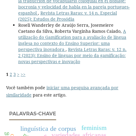
la traducción de vocabulario coloquial en el doblaje:
isocronia y velocidad de habla en la pareja portugues-
espanhol
,
Revista Letras Raras: v. 14 n. Especial
(2025): Estudos de Prosódia
Roseli Wanderley de Araújo Serra, Josemeiere
Caetano da Silva, Roberta Varginha Ramos Caiado,
A
utilização do Gamification para a avaliação de língua
inglesa no contexto do Ensino Superior: uma
perspectiva inovadora
,
Revista Letras Raras: v. 12 n.
2 (2023): Ensino de línguas por meio da gamificação:
novas perspectivas e inovação
1
2
3
>
>>
Você também pode
iniciar uma pesquisa avançada por
similaridade
para este artigo.
PALAVRAS-CHAVE
feminism
linguística de corpus
variedades africanas