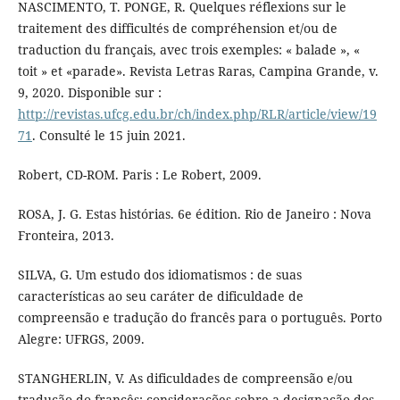
NASCIMENTO, T. PONGE, R. Quelques réflexions sur le
traitement des difficultés de compréhension et/ou de
traduction du français, avec trois exemples: « balade », «
toit » et «parade». Revista Letras Raras, Campina Grande, v.
9, 2020. Disponible sur :
http://revistas.ufcg.edu.br/ch/index.php/RLR/article/view/19
71
. Consulté le 15 juin 2021.
Robert, CD-ROM. Paris : Le Robert, 2009.
ROSA, J. G. Estas histórias. 6e édition. Rio de Janeiro : Nova
Fronteira, 2013.
SILVA, G. Um estudo dos idiomatismos : de suas
características ao seu caráter de dificuldade de
compreensão e tradução do francês para o português. Porto
Alegre: UFRGS, 2009.
STANGHERLIN, V. As dificuldades de compreensão e/ou
tradução do francês: considerações sobre a designação dos