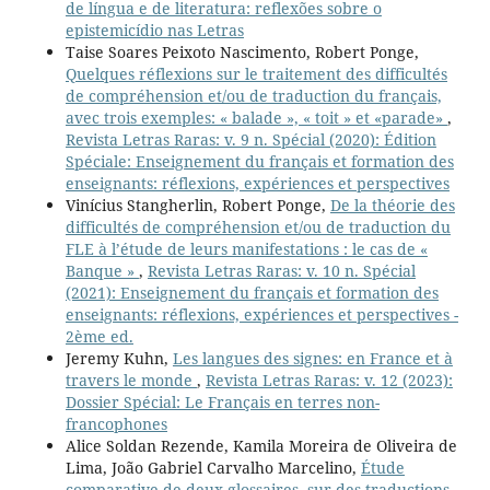
de língua e de literatura: reflexões sobre o
epistemicídio nas Letras
Taise Soares Peixoto Nascimento, Robert Ponge,
Quelques réflexions sur le traitement des difficultés
de compréhension et/ou de traduction du français,
avec trois exemples: « balade », « toit » et «parade»
,
Revista Letras Raras: v. 9 n. Spécial (2020): Édition
Spéciale: Enseignement du français et formation des
enseignants: réflexions, expériences et perspectives
Vinícius Stangherlin, Robert Ponge,
De la théorie des
difficultés de compréhension et/ou de traduction du
FLE à l’étude de leurs manifestations : le cas de «
Banque »
,
Revista Letras Raras: v. 10 n. Spécial
(2021): Enseignement du français et formation des
enseignants: réflexions, expériences et perspectives -
2ème ed.
Jeremy Kuhn,
Les langues des signes: en France et à
travers le monde
,
Revista Letras Raras: v. 12 (2023):
Dossier Spécial: Le Français en terres non-
francophones
Alice Soldan Rezende, Kamila Moreira de Oliveira de
Lima, João Gabriel Carvalho Marcelino,
Étude
comparative de deux glossaires, sur des traductions