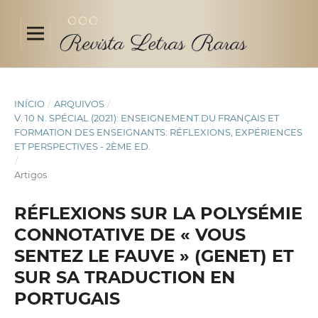
INÍCIO
/
ARQUIVOS
/
V. 10 N. SPÉCIAL (2021): ENSEIGNEMENT DU FRANÇAIS ET
FORMATION DES ENSEIGNANTS: RÉFLEXIONS, EXPÉRIENCES
ET PERSPECTIVES - 2ÈME ED.
/
Artigos
RÉFLEXIONS SUR LA POLYSÉMIE
CONNOTATIVE DE « VOUS
SENTEZ LE FAUVE » (GENET) ET
SUR SA TRADUCTION EN
PORTUGAIS