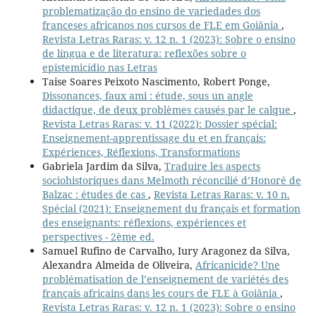
problematização do ensino de variedades dos
franceses africanos nos cursos de FLE em Goiânia
,
Revista Letras Raras: v. 12 n. 1 (2023): Sobre o ensino
de língua e de literatura: reflexões sobre o
epistemicídio nas Letras
Taise Soares Peixoto Nascimento, Robert Ponge,
Dissonances, faux ami : étude, sous un angle
didactique, de deux problèmes causés par le calque
,
Revista Letras Raras: v. 11 (2022): Dossier spécial:
Enseignement-apprentissage du et en français:
Expériences, Réflexions, Transformations
Gabriela Jardim da Silva,
Traduire les aspects
sociohistoriques dans Melmoth réconcilié d’Honoré de
Balzac : études de cas
,
Revista Letras Raras: v. 10 n.
Spécial (2021): Enseignement du français et formation
des enseignants: réflexions, expériences et
perspectives - 2ème ed.
Samuel Rufino de Carvalho, Iury Aragonez da Silva,
Alexandra Almeida de Oliveira,
Africanicide? Une
problématisation de l’enseignement de variétés des
français africains dans les cours de FLE à Goiânia
,
Revista Letras Raras: v. 12 n. 1 (2023): Sobre o ensino