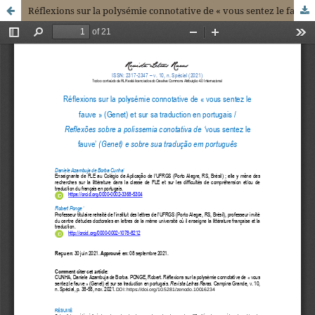
Réflexions sur la polysémie connotative de « vous sentez le fauve » (Genet) et sur sa traduction en portugais