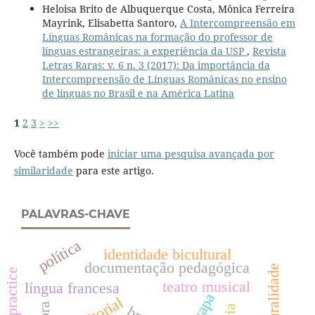
Heloisa Brito de Albuquerque Costa, Mônica Ferreira
Mayrink, Elisabetta Santoro,
A Intercompreensão em
Línguas Românicas na formação do professor de
línguas estrangeiras: a experiência da USP
,
Revista
Letras Raras: v. 6 n. 3 (2017): Da importância da
Intercompreensão de Línguas Românicas no ensino
de línguas no Brasil e na América Latina
1
2
3
>
>>
Você também pode
iniciar uma pesquisa avançada por
similaridade
para este artigo.
PALAVRAS-CHAVE
política
identidade bicultural
documentação pedagógica
teatro musical
língua francesa
capa
editorial