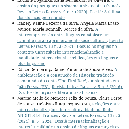
Luciane Boganika, Kátia Bernardon de Oliveira,
O
ensino do português no sistema universitário francês
,
Revista Letras Raras: v. 9 n. 4 (2020): Dossiê: A última
flor do lácio pelo mundo
Izabely Kaline Bezerra da Silva, Angela Maria Erazo
Munoz, Maria Rennally Soares da Silva,
A
intercompreensão entre línguas românicas: um
caminho para o aprimoramento sociocultural
,
Revista
Letras Raras: v. 13 n. 3 (2024): Dossiê: As línguas no
contexto universitário: internacionalização e
mobilidade internacional, certificações em línguas e
plurilinguismo
Edilza Detmering, Daniel Antonio de Sousa Alves,
A
ambientação e a construção da História: tradução
comentada do conto ‘The First Day’, ambientado em
João Pessoa (PB)
,
Revista Letras Raras: v. 5 n. 2 (2016):
Estudos de línguas e literaturas africanas
Marina Mello de Menezes Felix de Souza, Claire Parot
de Sousa, Heloisa Albuquerque-Costa,
Relações entre
internacionalização e interculturalidade na Rede
ANDIFES IsF-Francês
,
Revista Letras Raras: v. 13 n. 5
(2024): n. 5 - 2024 - Dossiê internacionalização e
interculturalidade no ensino de línguas estrangeiras