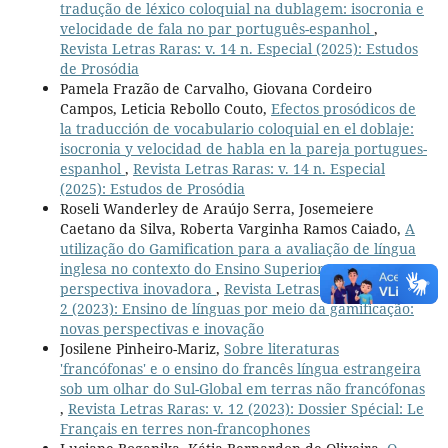
tradução de léxico coloquial na dublagem: isocronia e
velocidade de fala no par português-espanhol
,
Revista Letras Raras: v. 14 n. Especial (2025): Estudos
de Prosódia
Pamela Frazão de Carvalho, Giovana Cordeiro
Campos, Leticia Rebollo Couto,
Efectos prosódicos de
la traducción de vocabulario coloquial en el doblaje:
isocronia y velocidad de habla en la pareja portugues-
espanhol
,
Revista Letras Raras: v. 14 n. Especial
(2025): Estudos de Prosódia
Roseli Wanderley de Araújo Serra, Josemeiere
Caetano da Silva, Roberta Varginha Ramos Caiado,
A
utilização do Gamification para a avaliação de língua
inglesa no contexto do Ensino Superior: uma
perspectiva inovadora
,
Revista Letras Raras: v. 12 n.
2 (2023): Ensino de línguas por meio da gamificação:
novas perspectivas e inovação
Josilene Pinheiro-Mariz,
Sobre literaturas
'francófonas' e o ensino do francês língua estrangeira
sob um olhar do Sul-Global em terras não francófonas
,
Revista Letras Raras: v. 12 (2023): Dossier Spécial: Le
Français en terres non-francophones