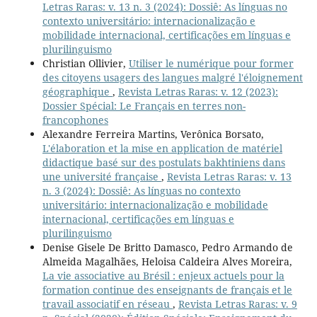
Letras Raras: v. 13 n. 3 (2024): Dossiê: As línguas no
contexto universitário: internacionalização e
mobilidade internacional, certificações em línguas e
plurilinguismo
Christian Ollivier,
Utiliser le numérique pour former
des citoyens usagers des langues malgré l'éloignement
géographique
,
Revista Letras Raras: v. 12 (2023):
Dossier Spécial: Le Français en terres non-
francophones
Alexandre Ferreira Martins, Verônica Borsato,
L'élaboration et la mise en application de matériel
didactique basé sur des postulats bakhtiniens dans
une université française
,
Revista Letras Raras: v. 13
n. 3 (2024): Dossiê: As línguas no contexto
universitário: internacionalização e mobilidade
internacional, certificações em línguas e
plurilinguismo
Denise Gisele De Britto Damasco, Pedro Armando de
Almeida Magalhães, Heloisa Caldeira Alves Moreira,
La vie associative au Brésil : enjeux actuels pour la
formation continue des enseignants de français et le
travail associatif en réseau
,
Revista Letras Raras: v. 9