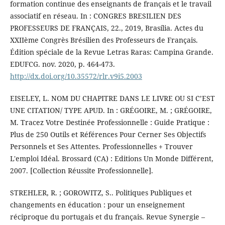
formation continue des enseignants de français et le travail
associatif en réseau. In : CONGRES BRESILIEN DES
PROFESSEURS DE FRANÇAIS, 22., 2019, Brasília. Actes du
XXIIème Congrès Brésilien des Professeurs de Français.
Édition spéciale de la Revue Letras Raras: Campina Grande.
EDUFCG. nov. 2020, p. 464-473.
http://dx.doi.org/10.35572/rlr.v9i5.2003
EISELEY, L. NOM DU CHAPITRE DANS LE LIVRE OU SI C’EST
UNE CITATION/ TYPE APUD. In : GRÉGOIRE, M. ; GRÉGOIRE,
M. Tracez Votre Destinée Professionnelle : Guide Pratique :
Plus de 250 Outils et Références Pour Cerner Ses Objectifs
Personnels et Ses Attentes. Professionnelles + Trouver
L'emploi Idéal. Brossard (CA) : Editions Un Monde Différent,
2007. [Collection Réussite Professionnelle].
STREHLER, R. ; GOROWITZ, S.. Politiques Publiques et
changements en éducation : pour un enseignement
réciproque du portugais et du français. Revue Synergie –