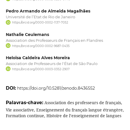
Pedro Armando de Almeida Magalhães
Université de l’Etat de Rio de Janeiro
https://orcid.org/0000-0002-1137-7052
Nathalie Ceulemans
Association des Professeurs de Français en Flandres
https://orcid.org/0000-0002-9687-0435
Heloisa Caldeira Alves Moreira
Association de Professeurs de l'État de São Paulo
https://orcid.org/0000-0003-0352-2907
DOI:
https://doi.org/10.5281/zenodo.8436552
Palavras-chave:
Association des professeurs de français,
Vie associative, Enseignement du français langue étrangère,
Formation continue, Histoire de l’enseignement de langues