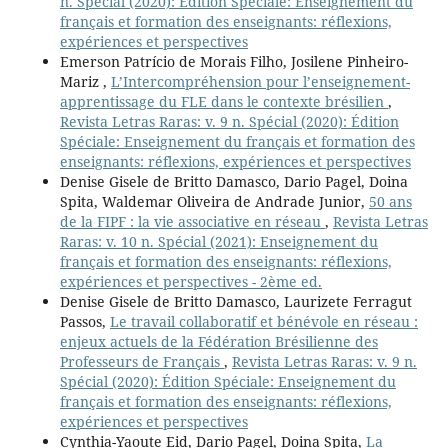
n. Spécial (2020): Édition Spéciale: Enseignement du
français et formation des enseignants: réflexions,
expériences et perspectives
Emerson Patrício de Morais Filho, Josilene Pinheiro-
Mariz ,
L’Intercompréhension pour l’enseignement-
apprentissage du FLE dans le contexte brésilien
,
Revista Letras Raras: v. 9 n. Spécial (2020): Édition
Spéciale: Enseignement du français et formation des
enseignants: réflexions, expériences et perspectives
Denise Gisele de Britto Damasco, Dario Pagel, Doina
Spita, Waldemar Oliveira de Andrade Junior,
50 ans
de la FIPF : la vie associative en réseau
,
Revista Letras
Raras: v. 10 n. Spécial (2021): Enseignement du
français et formation des enseignants: réflexions,
expériences et perspectives - 2ème ed.
Denise Gisele de Britto Damasco, Laurizete Ferragut
Passos,
Le travail collaboratif et bénévole en réseau :
enjeux actuels de la Fédération Brésilienne des
Professeurs de Français
,
Revista Letras Raras: v. 9 n.
Spécial (2020): Édition Spéciale: Enseignement du
français et formation des enseignants: réflexions,
expériences et perspectives
Cynthia-Yaoute Eid, Dario Pagel, Doina Spita,
La