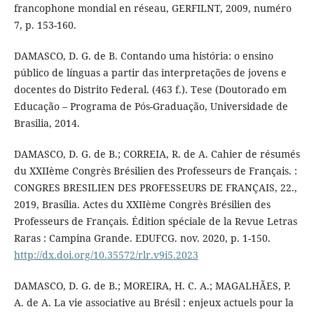
francophone mondial en réseau, GERFILNT, 2009, numéro
7, p. 153-160.
DAMASCO, D. G. de B. Contando uma história: o ensino
público de línguas a partir das interpretações de jovens e
docentes do Distrito Federal. (463 f.). Tese (Doutorado em
Educação – Programa de Pós-Graduação, Universidade de
Brasilia, 2014.
DAMASCO, D. G. de B.; CORREIA, R. de A. Cahier de résumés
du XXIIème Congrès Brésilien des Professeurs de Français. :
CONGRES BRESILIEN DES PROFESSEURS DE FRANÇAIS, 22.,
2019, Brasília. Actes du XXIIème Congrès Brésilien des
Professeurs de Français. Édition spéciale de la Revue Letras
Raras : Campina Grande. EDUFCG. nov. 2020, p. 1-150.
http://dx.doi.org/10.35572/rlr.v9i5.2023
DAMASCO, D. G. de B.; MOREIRA, H. C. A.; MAGALHÃES, P.
A. de A. La vie associative au Brésil : enjeux actuels pour la