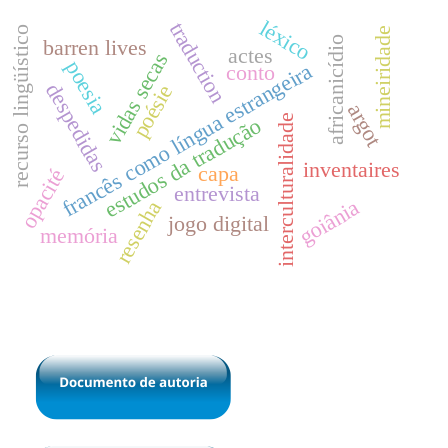
léxico
traduction
recurso lingüístico
mineiridade
africanicídio
barren lives
actes
vidas secas
poesia
francês como língua estrangeira
conto
despedidas
poésie
argot
interculturalidade
estudos da tradução
inventaires
capa
opacité
entrevista
goiânia
resenha
jogo digital
memória