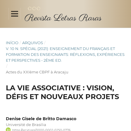
INÍCIO
/
ARQUIVOS
/
V. 10 N. SPÉCIAL (2021): ENSEIGNEMENT DU FRANÇAIS ET
FORMATION DES ENSEIGNANTS: RÉFLEXIONS, EXPÉRIENCES
ET PERSPECTIVES - 2ÈME ED.
/
Actes du XXIème CBPF à Aracaju
LA VIE ASSOCIATIVE : VISION,
DÉFIS ET NOUVEAUX PROJETS
Denise Gisele de Britto Damasco
Université de Brasilia
https://orcid.org/0000-0002-0250-0776