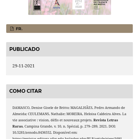
FR.
PUBLICADO
29-11-2021
COMO CITAR
DAMASCO, Denise Gisele de Britto; MAGALHÃES, Pedro Armando de
Almeida; CEULEMANS, Nathalie; MOREIRA, Heloisa Caldeira Alves. La
vie associative : vision, défis et nouveaux projets.
Revista Letras
Raras
, Campina Grande, v. 10, n. Spécial, p. 279–289, 2021. DOI:
10.5281/zenodo.8436552. Disponível em:
https://revistas.editora.ufcg.edu.br/index.php/RLR/article/view/1691.