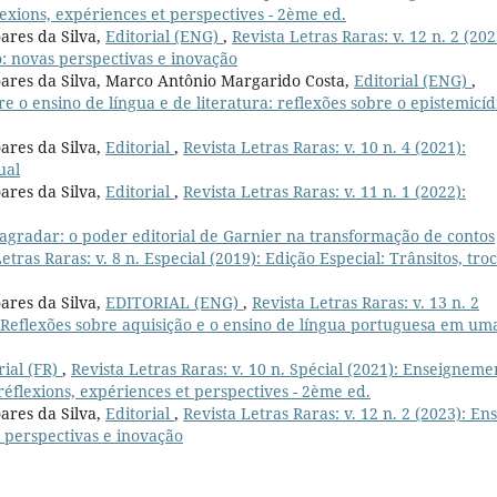
lexions, expériences et perspectives - 2ème ed.
ares da Silva,
Editorial (ENG)
,
Revista Letras Raras: v. 12 n. 2 (202
: novas perspectivas e inovação
oares da Silva, Marco Antônio Margarido Costa,
Editorial (ENG)
,
bre o ensino de língua e de literatura: reflexões sobre o epistemicíd
ares da Silva,
Editorial
,
Revista Letras Raras: v. 10 n. 4 (2021):
ual
ares da Silva,
Editorial
,
Revista Letras Raras: v. 11 n. 1 (2022):
gradar: o poder editorial de Garnier na transformação de contos
etras Raras: v. 8 n. Especial (2019): Edição Especial: Trânsitos, tro
ares da Silva,
EDITORIAL (ENG)
,
Revista Letras Raras: v. 13 n. 2
a? Reflexões sobre aquisição e o ensino de língua portuguesa em um
rial (FR)
,
Revista Letras Raras: v. 10 n. Spécial (2021): Enseigneme
réflexions, expériences et perspectives - 2ème ed.
ares da Silva,
Editorial
,
Revista Letras Raras: v. 12 n. 2 (2023): En
 perspectivas e inovação