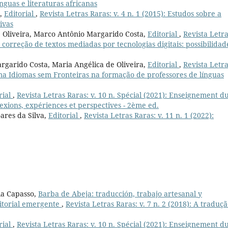
ínguas e literaturas africanas
z,
Editorial
,
Revista Letras Raras: v. 4 n. 1 (2015): Estudos sobre a
ivas
e Oliveira, Marco Antônio Margarido Costa,
Editorial
,
Revista Letr
e correção de textos mediadas por tecnologias digitais: possibilidad
rgarido Costa, Maria Angélica de Oliveira,
Editorial
,
Revista Letr
ama Idiomas sem Fronteiras na formação de professores de línguas
rial
,
Revista Letras Raras: v. 10 n. Spécial (2021): Enseignement d
lexions, expériences et perspectives - 2ème ed.
ares da Silva,
Editorial
,
Revista Letras Raras: v. 11 n. 1 (2022):
ia Capasso,
Barba de Abeja: traducción, trabajo artesanal y
itorial emergente
,
Revista Letras Raras: v. 7 n. 2 (2018): A traduçã
rial
,
Revista Letras Raras: v. 10 n. Spécial (2021): Enseignement d