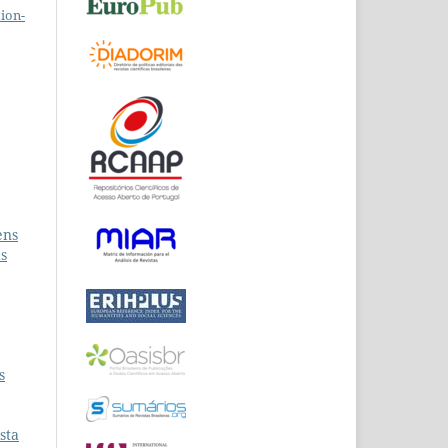
ion-
ens
as
s
sta