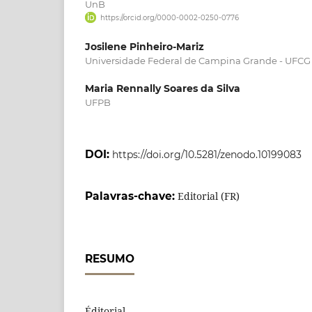
UnB
https://orcid.org/0000-0002-0250-0776
Josilene Pinheiro-Mariz
Universidade Federal de Campina Grande - UFCG
Maria Rennally Soares da Silva
UFPB
DOI:
https://doi.org/10.5281/zenodo.10199083
Palavras-chave:
Editorial (FR)
RESUMO
Éditorial.