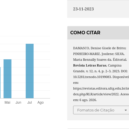
23-11-2023
COMO CITAR
DAMASCO, Denise Gisele de Britto;
PINHEIRO-MARIZ, Josilene; SILVA,
Maria Rennally Soares da. Éditorial.
Revista Letras Raras
, Campina
Grande, v. 12, n. 4, p. 2–3, 2023. DOI:
10.5281/zenodo.10199083. Disponível
em:
https://revistas.editora.ufcg.edu.br/i
dex.php/RLR/article/view/2022. Acess
em: 6 ago. 2026.
Fomatos de Citação