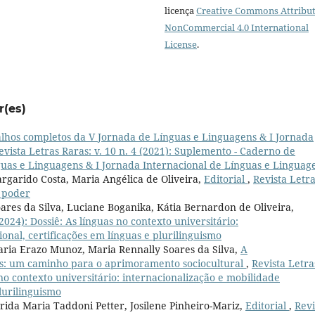
licença
Creative Commons Attribut
NonCommercial 4.0 International
License
.
r(es)
lhos completos da V Jornada de Línguas e Linguagens & I Jornada
evista Letras Raras: v. 10 n. 4 (2021): Suplemento - Caderno de
uas e Linguagens & I Jornada Internacional de Línguas e Linguag
rgarido Costa, Maria Angélica de Oliveira,
Editorial
,
Revista Letr
, poder
oares da Silva, Luciane Boganika, Kátia Bernardon de Oliveira,
(2024): Dossiê: As línguas no contexto universitário:
onal, certificações em línguas e plurilinguismo
Maria Erazo Munoz, Maria Rennally Soares da Silva,
A
s: um caminho para o aprimoramento sociocultural
,
Revista Letra
s no contexto universitário: internacionalização e mobilidade
plurilinguismo
rida Maria Taddoni Petter, Josilene Pinheiro-Mariz,
Editorial
,
Revi