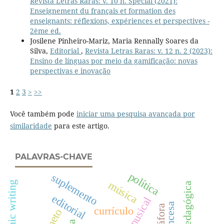
Revista Letras Raras: v. 10 n. Spécial (2021):
Enseignement du français et formation des
enseignants: réflexions, expériences et perspectives -
2ème ed.
Josilene Pinheiro-Mariz, Maria Rennally Soares da
Silva,
Editorial
,
Revista Letras Raras: v. 12 n. 2 (2023):
Ensino de línguas por meio da gamificação: novas
perspectivas e inovação
1
2
3
>
>>
Você também pode
iniciar uma pesquisa avançada por
similaridade
para este artigo.
PALAVRAS-CHAVE
política
suplemento
música
academic writing
editorial
metáfora
currículo
soneto