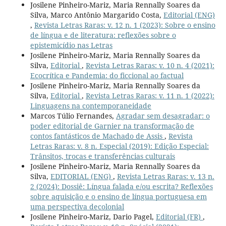
Josilene Pinheiro-Mariz, Maria Rennally Soares da
Silva, Marco Antônio Margarido Costa,
Editorial (ENG)
,
Revista Letras Raras: v. 12 n. 1 (2023): Sobre o ensino
de língua e de literatura: reflexões sobre o
epistemicídio nas Letras
Josilene Pinheiro-Mariz, Maria Rennally Soares da
Silva,
Editorial
,
Revista Letras Raras: v. 10 n. 4 (2021):
Ecocrítica e Pandemia: do ficcional ao factual
Josilene Pinheiro-Mariz, Maria Rennally Soares da
Silva,
Editorial
,
Revista Letras Raras: v. 11 n. 1 (2022):
Linguagens na contemporaneidade
Marcos Túlio Fernandes,
Agradar sem desagradar: o
poder editorial de Garnier na transformação de
contos fantásticos de Machado de Assis
,
Revista
Letras Raras: v. 8 n. Especial (2019): Edição Especial:
Trânsitos, trocas e transferências culturais
Josilene Pinheiro-Mariz, Maria Rennally Soares da
Silva,
EDITORIAL (ENG)
,
Revista Letras Raras: v. 13 n.
2 (2024): Dossiê: Língua falada e/ou escrita? Reflexões
sobre aquisição e o ensino de língua portuguesa em
uma perspectiva decolonial
Josilene Pinheiro-Mariz, Dario Pagel,
Editorial (FR)
,