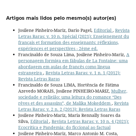
Artigos mais lidos pelo mesmo(s) autor(es)
Josilene Pinheiro-Mariz, Dario Pagel,
Editorial
,
Revista
Letras Raras: v. 10 n. Spécial (2021): Enseignement du
français et formation des enseignants: réflexions,
expériences et perspectives - 2ème ed.
Francinaldo de Souza Lima, Josilene Pinheiro-Mariz,
A
personagem formiga em fábulas de La Fontaine: uma
abordagem em aulas de francês como língua
estrangeira
,
Revista Letras Raras: v. 1 n. 1 (2012):
Revista Letras Raras
Francinaldo de Souza LIMA, Hortência de Fátima
Azevedo MORAIS, Josilene PINHEIRO-MARIZ,
Mulher,
sociedade e religião: uma leitura do romance “Des
rêves et des assassins”, de Malika Mokeddem
,
Revista
Letras Raras: v. 2 n. 2 (2013): Revista Letras Raras
Josilene Pinheiro-Mariz, Maria Rennally Soares da
Silva,
Editorial
,
Revista Letras Raras: v. 10 n. 4 (2021):
Ecocrítica e Pandemia: do ficcional ao factual
Josilene Pinheiro-Mariz, Marco Antonio M. Costa,