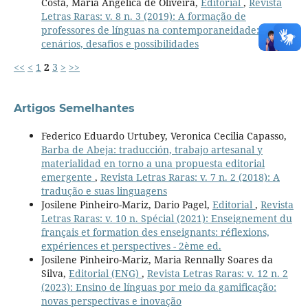
Costa, Maria Angélica de Oliveira,
Editorial
,
Revista
Letras Raras: v. 8 n. 3 (2019): A formação de
professores de línguas na contemporaneidade:
cenários, desafios e possibilidades
<<
<
1
2
3
>
>>
Artigos Semelhantes
Federico Eduardo Urtubey, Veronica Cecilia Capasso,
Barba de Abeja: traducción, trabajo artesanal y
materialidad en torno a una propuesta editorial
emergente
,
Revista Letras Raras: v. 7 n. 2 (2018): A
tradução e suas linguagens
Josilene Pinheiro-Mariz, Dario Pagel,
Editorial
,
Revista
Letras Raras: v. 10 n. Spécial (2021): Enseignement du
français et formation des enseignants: réflexions,
expériences et perspectives - 2ème ed.
Josilene Pinheiro-Mariz, Maria Rennally Soares da
Silva,
Editorial (ENG)
,
Revista Letras Raras: v. 12 n. 2
(2023): Ensino de línguas por meio da gamificação:
novas perspectivas e inovação