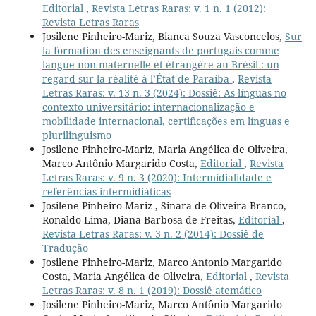
Editorial
,
Revista Letras Raras: v. 1 n. 1 (2012):
Revista Letras Raras
Josilene Pinheiro-Mariz, Bianca Souza Vasconcelos,
Sur
la formation des enseignants de portugais comme
langue non maternelle et étrangère au Brésil : un
regard sur la réalité à l’État de Paraíba
,
Revista
Letras Raras: v. 13 n. 3 (2024): Dossiê: As línguas no
contexto universitário: internacionalização e
mobilidade internacional, certificações em línguas e
plurilinguismo
Josilene Pinheiro-Mariz, Maria Angélica de Oliveira,
Marco Antônio Margarido Costa,
Editorial
,
Revista
Letras Raras: v. 9 n. 3 (2020): Intermidialidade e
referências intermidiáticas
Josilene Pinheiro-Mariz , Sinara de Oliveira Branco,
Ronaldo Lima, Diana Barbosa de Freitas,
Editorial
,
Revista Letras Raras: v. 3 n. 2 (2014): Dossiê de
Tradução
Josilene Pinheiro-Mariz, Marco Antonio Margarido
Costa, Maria Angélica de Oliveira,
Editorial
,
Revista
Letras Raras: v. 8 n. 1 (2019): Dossiê atemático
Josilene Pinheiro-Mariz, Marco Antônio Margarido