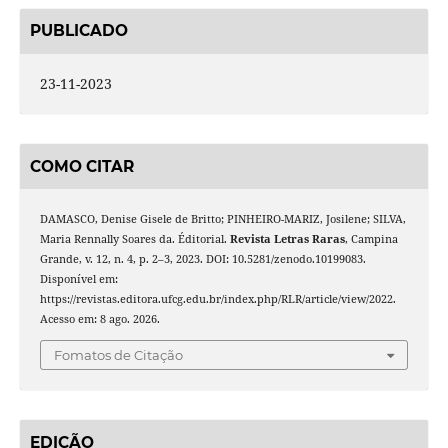
PUBLICADO
23-11-2023
COMO CITAR
DAMASCO, Denise Gisele de Britto; PINHEIRO-MARIZ, Josilene; SILVA,
Maria Rennally Soares da. Éditorial.
Revista Letras Raras
, Campina
Grande, v. 12, n. 4, p. 2–3, 2023. DOI: 10.5281/zenodo.10199083.
Disponível em:
https://revistas.editora.ufcg.edu.br/index.php/RLR/article/view/2022.
Acesso em: 8 ago. 2026.
Fomatos de Citação
EDIÇÃO