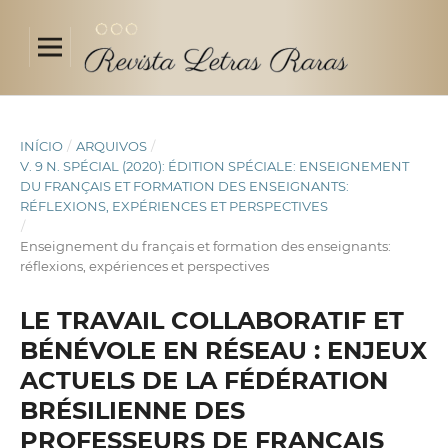
INÍCIO
/
ARQUIVOS
/
V. 9 N. SPÉCIAL (2020): ÉDITION SPÉCIALE: ENSEIGNEMENT
DU FRANÇAIS ET FORMATION DES ENSEIGNANTS:
RÉFLEXIONS, EXPÉRIENCES ET PERSPECTIVES
/
Enseignement du français et formation des enseignants:
réflexions, expériences et perspectives
LE TRAVAIL COLLABORATIF ET
BÉNÉVOLE EN RÉSEAU : ENJEUX
ACTUELS DE LA FÉDÉRATION
BRÉSILIENNE DES
PROFESSEURS DE FRANÇAIS