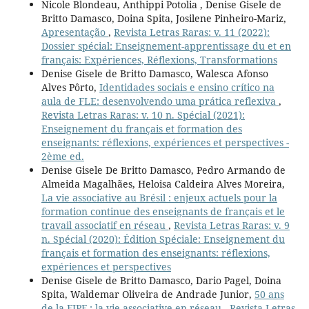
Nicole Blondeau, Anthippi Potolia , Denise Gisele de
Britto Damasco, Doina Spita, Josilene Pinheiro-Mariz,
Apresentação
,
Revista Letras Raras: v. 11 (2022):
Dossier spécial: Enseignement-apprentissage du et en
français: Expériences, Réflexions, Transformations
Denise Gisele de Britto Damasco, Walesca Afonso
Alves Pôrto,
Identidades sociais e ensino crítico na
aula de FLE: desenvolvendo uma prática reflexiva
,
Revista Letras Raras: v. 10 n. Spécial (2021):
Enseignement du français et formation des
enseignants: réflexions, expériences et perspectives -
2ème ed.
Denise Gisele De Britto Damasco, Pedro Armando de
Almeida Magalhães, Heloisa Caldeira Alves Moreira,
La vie associative au Brésil : enjeux actuels pour la
formation continue des enseignants de français et le
travail associatif en réseau
,
Revista Letras Raras: v. 9
n. Spécial (2020): Édition Spéciale: Enseignement du
français et formation des enseignants: réflexions,
expériences et perspectives
Denise Gisele de Britto Damasco, Dario Pagel, Doina
Spita, Waldemar Oliveira de Andrade Junior,
50 ans
de la FIPF : la vie associative en réseau
,
Revista Letras