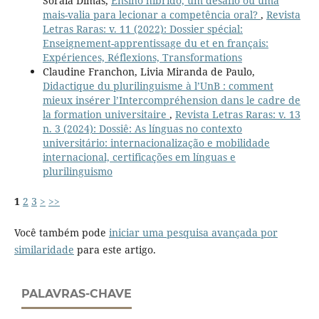
Soraia Dimas,
Ensino híbrido, um desafio ou uma
mais-valia para lecionar a competência oral?
,
Revista
Letras Raras: v. 11 (2022): Dossier spécial:
Enseignement-apprentissage du et en français:
Expériences, Réflexions, Transformations
Claudine Franchon, Livia Miranda de Paulo,
Didactique du plurilinguisme à l’UnB : comment
mieux insérer l’Intercompréhension dans le cadre de
la formation universitaire
,
Revista Letras Raras: v. 13
n. 3 (2024): Dossiê: As línguas no contexto
universitário: internacionalização e mobilidade
internacional, certificações em línguas e
plurilinguismo
1
2
3
>
>>
Você também pode
iniciar uma pesquisa avançada por
similaridade
para este artigo.
PALAVRAS-CHAVE