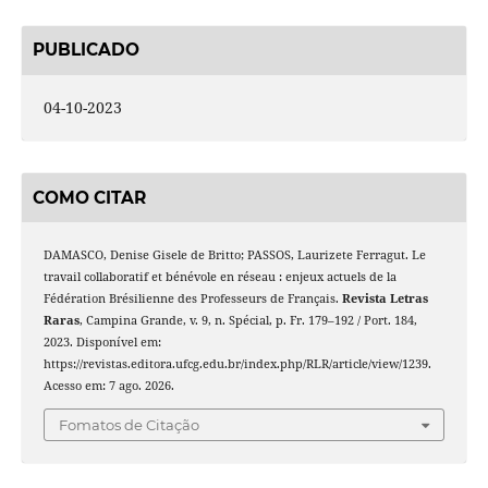
PUBLICADO
04-10-2023
COMO CITAR
DAMASCO, Denise Gisele de Britto; PASSOS, Laurizete Ferragut. Le
travail collaboratif et bénévole en réseau : enjeux actuels de la
Fédération Brésilienne des Professeurs de Français.
Revista Letras
Raras
, Campina Grande, v. 9, n. Spécial, p. Fr. 179–192 / Port. 184,
2023. Disponível em:
https://revistas.editora.ufcg.edu.br/index.php/RLR/article/view/1239.
Acesso em: 7 ago. 2026.
Fomatos de Citação