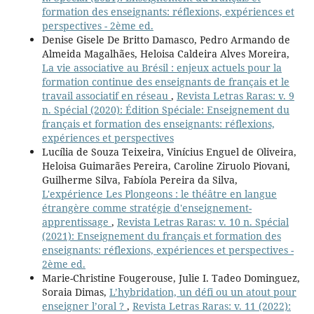
formation des enseignants: réflexions, expériences et
perspectives - 2ème ed.
Denise Gisele De Britto Damasco, Pedro Armando de
Almeida Magalhães, Heloisa Caldeira Alves Moreira,
La vie associative au Brésil : enjeux actuels pour la
formation continue des enseignants de français et le
travail associatif en réseau
,
Revista Letras Raras: v. 9
n. Spécial (2020): Édition Spéciale: Enseignement du
français et formation des enseignants: réflexions,
expériences et perspectives
Lucília de Souza Teixeira, Vinícius Enguel de Oliveira,
Heloisa Guimarães Pereira, Caroline Ziruolo Piovani,
Guilherme Silva, Fabíola Pereira da Silva,
L'expérience Les Plongeons : le théâtre en langue
étrangère comme stratégie d'enseignement-
apprentissage
,
Revista Letras Raras: v. 10 n. Spécial
(2021): Enseignement du français et formation des
enseignants: réflexions, expériences et perspectives -
2ème ed.
Marie-Christine Fougerouse, Julie I. Tadeo Dominguez,
Soraia Dimas,
L’hybridation, un défi ou un atout pour
enseigner l’oral ?
,
Revista Letras Raras: v. 11 (2022):