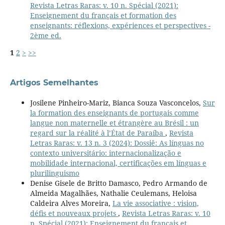
Revista Letras Raras: v. 10 n. Spécial (2021):
Enseignement du français et formation des
enseignants: réflexions, expériences et perspectives -
2ème ed.
1
2
>
>>
Artigos Semelhantes
Josilene Pinheiro-Mariz, Bianca Souza Vasconcelos,
Sur
la formation des enseignants de portugais comme
langue non maternelle et étrangère au Brésil : un
regard sur la réalité à l’État de Paraíba
,
Revista
Letras Raras: v. 13 n. 3 (2024): Dossiê: As línguas no
contexto universitário: internacionalização e
mobilidade internacional, certificações em línguas e
plurilinguismo
Denise Gisele de Britto Damasco, Pedro Armando de
Almeida Magalhães, Nathalie Ceulemans, Heloisa
Caldeira Alves Moreira,
La vie associative : vision,
défis et nouveaux projets
,
Revista Letras Raras: v. 10
n. Spécial (2021): Enseignement du français et