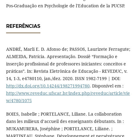
Pos-Graduação en Psychologie de l'Education de la PUCSP.
REFERÊNCIAS
ANDRÉ, Marli E. D. Afonso de; PASSOS, Laurizete Ferragute;
ALMEIDA, Patrícia. Apresentação. Dossiê “Formação e
inserção profissional de professores iniciantes: conceitos e
práticas”. In: Revista Eletrônica de Educação - REVEDUC, v.
14, 1-3, e4780110, jan./dez. 2020. ISSN 1982-7199 | DOI:
http://dx.doi.org/10.14244/198271994780
. Disponível em :
http://www.reveduc.ufscar.br/index.php/reveduc/article/vie
w/4780/1075
BOIES, Isabelle ; PORTELANCE, Liliane. La collaboration
dans les milieux d’accueil des enseignants débutants. In :
MUKAMURERA, Joséphine ; PORTELANCE, Liliane. ;
MARTINEAU, Stéphane. Développement et persévérance