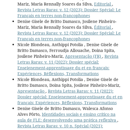
Mariz, Maria Rennally Soares da Silva,
Editorial
,
Revista Letras Raras: v. 12 (2023): Dossier Spécial: Le
Français en terres non-francophones
Denise Gisele de Britto Damasco, Josilene Pinheiro-
Mariz, Maria Rennally Soares da Silva,
Éditorial
,
Revista Letras Raras: v. 12 (2023): Dossier Spécial: Le
Français en terres non-francophones
Nicole Blondeau, Anthippi Potolia , Denise Gisele de
Britto Damasco, Ferroudja Allouache, Doina Spita,
Josilene Pinheiro-Mariz,
Apresentação (FR)
,
Revista
Letras Raras: v. 11 (2022): Dossier spécial:
Enseignement-apprentissage du et en français:
Expériences, Réflexions, Transformations
Nicole Blondeau, Anthippi Potolia , Denise Gisele de
Britto Damasco, Doina Spita, Josilene Pinheiro-Mariz,
Apresentação
,
Revista Letras Raras: v. 11 (2022):
Dossier spécial: Enseignement-apprentissage du et en
français: Expériences, Réflexions, Transformations
Denise Gisele de Britto Damasco, Walesca Afonso
Alves Pôrto,
Identidades sociais e ensino crítico na
aula de FLE: desenvolvendo uma prática reflexiva
,
Revista Letras Raras: v. 10 n. Spécial (2021):