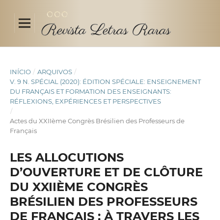
INÍCIO
/
ARQUIVOS
/
V. 9 N. SPÉCIAL (2020): ÉDITION SPÉCIALE: ENSEIGNEMENT
DU FRANÇAIS ET FORMATION DES ENSEIGNANTS:
RÉFLEXIONS, EXPÉRIENCES ET PERSPECTIVES
/
Actes du XXIIème Congrès Brésilien des Professeurs de
Français
LES ALLOCUTIONS
D’OUVERTURE ET DE CLÔTURE
DU XXIIÈME CONGRÈS
BRÉSILIEN DES PROFESSEURS
DE FRANÇAIS : À TRAVERS LES