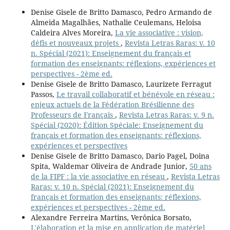
Denise Gisele de Britto Damasco, Pedro Armando de
Almeida Magalhães, Nathalie Ceulemans, Heloisa
Caldeira Alves Moreira,
La vie associative : vision,
défis et nouveaux projets
,
Revista Letras Raras: v. 10
n. Spécial (2021): Enseignement du français et
formation des enseignants: réflexions, expériences et
perspectives - 2ème ed.
Denise Gisele de Britto Damasco, Laurizete Ferragut
Passos,
Le travail collaboratif et bénévole en réseau :
enjeux actuels de la Fédération Brésilienne des
Professeurs de Français
,
Revista Letras Raras: v. 9 n.
Spécial (2020): Édition Spéciale: Enseignement du
français et formation des enseignants: réflexions,
expériences et perspectives
Denise Gisele de Britto Damasco, Dario Pagel, Doina
Spita, Waldemar Oliveira de Andrade Junior,
50 ans
de la FIPF : la vie associative en réseau
,
Revista Letras
Raras: v. 10 n. Spécial (2021): Enseignement du
français et formation des enseignants: réflexions,
expériences et perspectives - 2ème ed.
Alexandre Ferreira Martins, Verônica Borsato,
L'élaboration et la mise en application de matériel