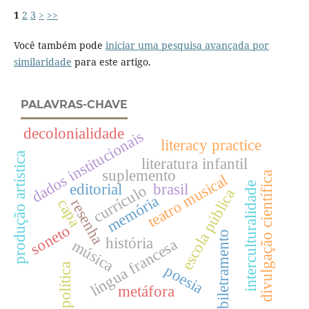
1
2
3
>
>>
Você também pode
iniciar uma pesquisa avançada por
similaridade
para este artigo.
PALAVRAS-CHAVE
decolonialidade
dados institucionais
literacy practice
produção artística
literatura infantil
suplemento
divulgação científica
teatro musical
interculturalidade
editorial
brasil
currículo
escola pública
memória
capa
resenha
soneto
biletramento
história
língua francesa
música
política
poesia
metáfora