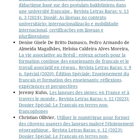
didactique basé sur des postulats bakhtiniens dans
une université française
,
Revista Letras Raras: v. 13
n. 3 (2024): Dossiê: As línguas no contexto
universitário: internacionalização e mobilidade
internacional, certificações em línguas e
plurilinguismo
Denise Gisele De Britto Damasco, Pedro Armando de
Almeida Magalhães, Heloisa Caldeira Alves Moreira,
La vie associative au Brésil : enjeux actuels pour la
formation continue des enseignants de français et le
travail associatif en réseau
,
Revista Letras Raras: v. 9
n. Spécial (2020): Édition Spéciale: Enseignement du
français et formation des enseignants: réflexions,
expériences et perspectives
Jeremy Kuhn,
Les langues des signes: en France et à
travers le monde
,
Revista Letras Raras: v. 12 (2023):
Dossier Spécial: Le Français en terres non-
francophones
Christian Ollivier,
Utiliser le numérique pour former
des citoyens usagers des langues malgré l'éloignement
géographique
,
Revista Letras Raras: v. 12 (2023):
Dossier Spécial: Le Français en terres non-