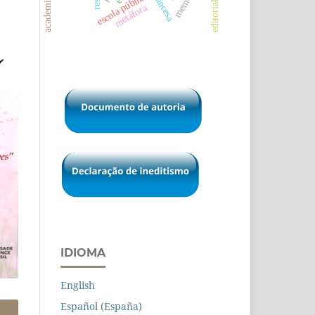
editorial (eng)
memória
escola pública
metáfora
IDIOMA
English
Español (España)