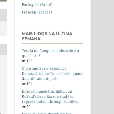
Português (Brasil)
Français (France)
MAIS LIDOS NA ÚLTIMA
SEMANA
Teoria da Complexidade: sobre o
que é isto?
122
O português na República
Democrática de Timor-Leste: quase
duas décadas depois
104
Drag language translation on
RuPaul’s Drag Race: a study on
representation through subtitles
90
n
o