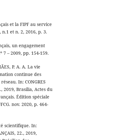
çais et la FIPF au service
 n.1 et n. 2, 2016, p. 3.
rançais, un engagement
nº 7 – 2009, pp. 154-159.
ES, P. A. A. La vie
rmation continue des
en réseau. In: CONGRES
2019, Brasília, Actes du
ançais. Édition spéciale
CG. nov. 2020, p. 464-
 scientifique. In:
ÇAIS, 22., 2019,