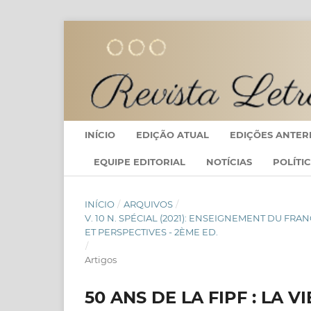
INÍCIO
EDIÇÃO ATUAL
EDIÇÕES ANTER
EQUIPE EDITORIAL
NOTÍCIAS
POLÍTI
INÍCIO
/
ARQUIVOS
/
V. 10 N. SPÉCIAL (2021): ENSEIGNEMENT DU F
ET PERSPECTIVES - 2ÈME ED.
/
Artigos
50 ANS DE LA FIPF : LA 