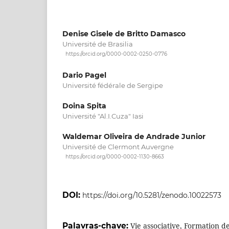
Denise Gisele de Britto Damasco
Université de Brasilia
https://orcid.org/0000-0002-0250-0776
Dario Pagel
Université fédérale de Sergipe
Doina Spita
Université "Al.I.Cuza" Iasi
Waldemar Oliveira de Andrade Junior
Université de Clermont Auvergne
https://orcid.org/0000-0002-1130-8663
DOI:
https://doi.org/10.5281/zenodo.10022573
Palavras-chave:
Vie associative, Formation d