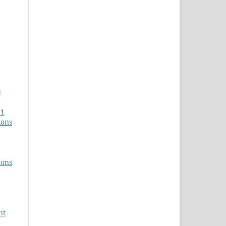
u
11
ions
ions
nt