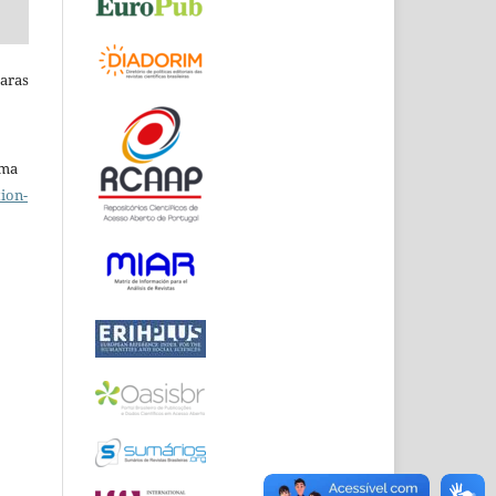
Raras
uma
ion-