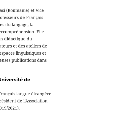
asi (Roumanie) et Vice-
rofesseurs de Français
ces du langage, la
tercompréhension. Elle
en didactique du
teurs et des ateliers de
espaces linguistiques et
euses publications dans
Université de
Français langue étrangère
ésident de l'Association
2019/2021).