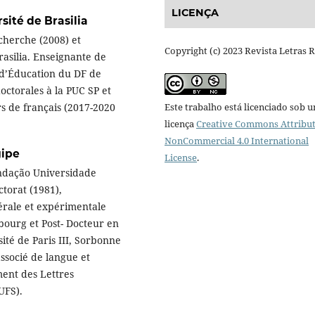
LICENÇA
sité de Brasilia
cherche (2008) et
Copyright (c) 2023 Revista Letras 
rasilia. Enseignante de
 d’Éducation du DF de
octorales à la PUC SP et
Este trabalho está licenciado sob 
rs de français (2017-2020
licença
Creative Commons Attribut
NonCommercial 4.0 International
gipe
License
.
undação Universidade
torat (1981),
érale et expérimentale
bourg et Post- Docteur en
ité de Paris III, Sorbonne
associé de langue et
ent des Lettres
UFS).