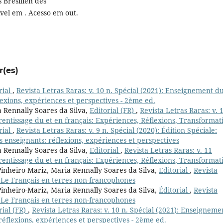
 Brésilien des
ível em . Acesso em out.
r(es)
rial
,
Revista Letras Raras: v. 10 n. Spécial (2021): Enseignement d
lexions, expériences et perspectives - 2ème ed.
a Rennally Soares da Silva,
Editorial (FR)
,
Revista Letras Raras: v. 
rentissage du et en français: Expériences, Réflexions, Transformat
rial
,
Revista Letras Raras: v. 9 n. Spécial (2020): Édition Spéciale:
 enseignants: réflexions, expériences et perspectives
a Rennally Soares da Silva,
Editorial
,
Revista Letras Raras: v. 11
rentissage du et en français: Expériences, Réflexions, Transformat
Pinheiro-Mariz, Maria Rennally Soares da Silva,
Editorial
,
Revista
l: Le Français en terres non-francophones
Pinheiro-Mariz, Maria Rennally Soares da Silva,
Éditorial
,
Revista
l: Le Français en terres non-francophones
rial (FR)
,
Revista Letras Raras: v. 10 n. Spécial (2021): Enseigneme
réflexions, expériences et perspectives - 2ème ed.