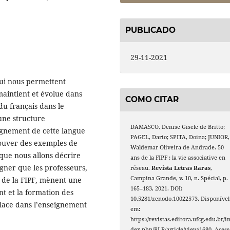
PUBLICADO
29-11-2021
qui nous permettent
maintient et évolue dans
COMO CITAR
du français dans le
une structure
DAMASCO, Denise Gisele de Britto;
ignement de cette langue
PAGEL, Dario; SPITA, Doina; JUNIOR,
rouver des exemples de
Waldemar Oliveira de Andrade. 50
 que nous allons décrire
ans de la FIPF : la vie associative en
ligner que les professeurs,
réseau.
Revista Letras Raras
,
Campina Grande, v. 10, n. Spécial, p.
 de la FIPF, mènent une
165–183, 2021. DOI:
nt et la formation des
10.5281/zenodo.10022573. Disponível
place dans l’enseignement
em:
https://revistas.editora.ufcg.edu.br/i
dex.php/RLR/article/view/1680. Acess