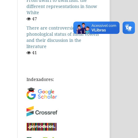
From dwarf to dwarfism: the
different representations in Snow
White
47
There are controversies! The
phonological status of nasal vowels
and their discussion in the
literature
41
Indexadores: