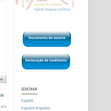
inventaires
resenha
argot
estudos da tradução
english language teaching
ar
IDIOMA
DE
English
4-473
Español (España)