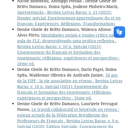
Nicole Blondeau, Anthippi Potolia , Denise Gisele de
Britto Damasco, Doina Spita, Josilene Pinheiro-Mariz,
Apresentação
,
Revista Letras Raras: v. 11 (2022):
Dossier spécial: Enseignement-apprentissage du et en
français: Expériences, Réflexions, Transformations
Denise Gisele de Britto Damasco, Walesca Afonso
Alves Pôrto,
Identidades sociais e ensino crítico na
aula de FLE: desenvolvendo uma prática reflexiva
,
Revista Letras Raras: v. 10 n. Spécial (2021):
Enseignement du français et formation des
enseignants: réflexions, expériences et perspectives -
2ème ed.
Denise Gisele de Britto Damasco, Dario Pagel, Doina
Spita, Waldemar Oliveira de Andrade Junior,
50 ans
de la FIPF : la vie associative en réseau
,
Revista Letras
Raras: v. 10 n. Spécial (2021): Enseignement du
français et formation des enseignants: réflexions,
expériences et perspectives - 2ème ed.
Denise Gisele de Britto Damasco, Laurizete Ferragut
Passos,
Le travail collaboratif et bénévole en réseau :
enjeux actuels de la Fédération Brésilienne des
Professeurs de Français
,
Revista Letras Raras: v. 9 n.
Spécial (2020): Édition Spéciale: Enseignement du