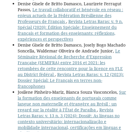
Denise Gisele de Britto Damasco, Laurizete Ferragut
Passos,
Le travail collaboratif et bénévole en réseau :
enjeux actuels de la Fédération Brésilienne des
Professeurs de Français
,
Revista Letras Raras: v. 9 n.
Spécial (2020): Édition Spéciale: Enseignement du
français et formation des enseignants: réflexions,
expériences et perspectives
Denise Gisele de Britto Damasco, Josely Bogo Machado
Soncella, Waldemar Oliveira de Andrade Junior,
Le
Séminaire Régional de Recherche d’Expression
Française (SEMIFRA) entre 2016 et 2021: les
retombées de cette rencontre pour la licence en FLE
au District fédéral
,
Revista Letras Raras: v. 12 (2023):
Dossier Spécial: Le Français en terres non-
francophones
Josilene Pinheiro-Mariz, Bianca Souza Vasconcelos,
Sur
la formation des enseignants de portugais comme
langue non maternelle et étrangère au Brésil : un
regard sur la réalité à l’État de Paraíba
,
Revista
Letras Raras: v. 13 n. 3 (2024): Dossiê: As línguas no
contexto universitário: internacionalização e
mobilidade internacional, certificações em línguas e