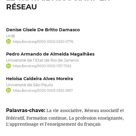
RÉSEAU
Denise Gisele De Britto Damasco
UnB
https://orcid.org/0000-0002-0250-0776
Pedro Armando de Almeida Magalhães
Université de l’Etat de Rio de Janeiro
https://orcid.org/0000-0002-1137-7052
Heloisa Caldeira Alves Moreira
Université de São Paulo
https://orcid.org/0000-0003-0352-2907
Palavras-chave:
La vie associative, Réseau associatif et
fédératif, Formation continue, La profession enseignante,
L’apprentissage et l’enseignement du français