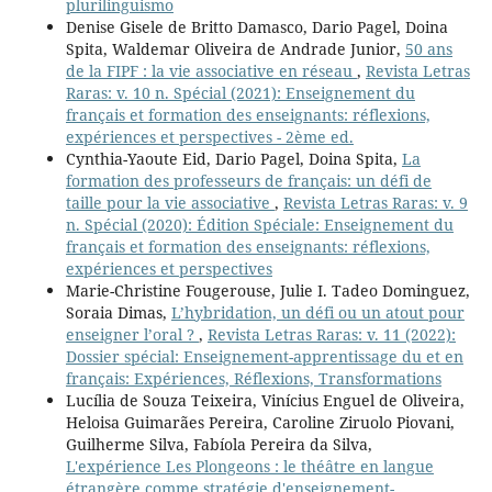
plurilinguismo
Denise Gisele de Britto Damasco, Dario Pagel, Doina
Spita, Waldemar Oliveira de Andrade Junior,
50 ans
de la FIPF : la vie associative en réseau
,
Revista Letras
Raras: v. 10 n. Spécial (2021): Enseignement du
français et formation des enseignants: réflexions,
expériences et perspectives - 2ème ed.
Cynthia-Yaoute Eid, Dario Pagel, Doina Spita,
La
formation des professeurs de français: un défi de
taille pour la vie associative
,
Revista Letras Raras: v. 9
n. Spécial (2020): Édition Spéciale: Enseignement du
français et formation des enseignants: réflexions,
expériences et perspectives
Marie-Christine Fougerouse, Julie I. Tadeo Dominguez,
Soraia Dimas,
L’hybridation, un défi ou un atout pour
enseigner l’oral ?
,
Revista Letras Raras: v. 11 (2022):
Dossier spécial: Enseignement-apprentissage du et en
français: Expériences, Réflexions, Transformations
Lucília de Souza Teixeira, Vinícius Enguel de Oliveira,
Heloisa Guimarães Pereira, Caroline Ziruolo Piovani,
Guilherme Silva, Fabíola Pereira da Silva,
L'expérience Les Plongeons : le théâtre en langue
étrangère comme stratégie d'enseignement-