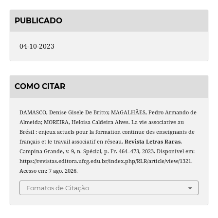
PUBLICADO
04-10-2023
COMO CITAR
DAMASCO, Denise Gisele De Britto; MAGALHÃES, Pedro Armando de
Almeida; MOREIRA, Heloisa Caldeira Alves. La vie associative au
Brésil : enjeux actuels pour la formation continue des enseignants de
français et le travail associatif en réseau.
Revista Letras Raras
,
Campina Grande, v. 9, n. Spécial, p. Fr. 464–473, 2023. Disponível em:
https://revistas.editora.ufcg.edu.br/index.php/RLR/article/view/1321.
Acesso em: 7 ago. 2026.
Fomatos de Citação