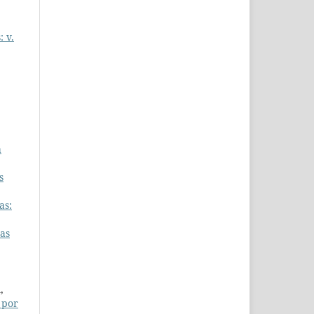
: v.
a
s
as:
ras
,
 por