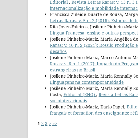
Éditorial
,
Revista Letras Raras: v. 13 n. 3 
internacionalização e mobilidade internaci
Francisca Zuleide Duarte de Souza, Marga
Letras Raras: v. 5 n. 2 (2016): Estudos de l
Rita Jover-Faleiros, Josilene Pinheiro-Mari
Língua Francesa: ensino e outras perspect
Josilene Pinheiro-Mariz, Maria Angélica d
Raras: v. 10 n. 2 (2021): Dossiê: Produção 
desafios
Josilene Pinheiro-Mariz, Marco Antônio Ma
Raras: v. 6 n. 1 (2017): Impacto do Progr
estrangeiras no Brasil
Josilene Pinheiro-Mariz, Maria Rennally So
Linguagens na contemporaneidade
Josilene Pinheiro-Mariz, Maria Rennally S
Costa,
Editorial (ENG)
,
Revista Letras Rara
sociointeracionais
Josilene Pinheiro-Mariz, Dario Pagel,
Edito
français et formation des enseignants: réf
1
2
3
>
>>