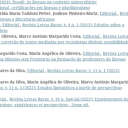
(2024): Dossiê: As línguas no contexto universitário:
onal, certificações em línguas e plurilinguismo
rida Maria Taddoni Petter, Josilene Pinheiro-Mariz,
Editorial
,
Revi
ínguas e literaturas africanas
z,
Editorial
,
Revista Letras Raras: v. 4 n. 1 (2015): Estudos sobre a
ivas
e Oliveira, Marco Antônio Margarido Costa,
Editorial
,
Revista Letr
e correção de textos mediadas por tecnologias digitais: possibilidad
rgarido Costa, Maria Angélica de Oliveira,
Editorial
,
Revista Letr
ama Idiomas sem Fronteiras na formação de professores de línguas
ares da Silva,
Editorial
,
Revista Letras Raras: v. 11 n. 1 (2022):
oares da Silva, Maria Angélica de Oliveira, Marco Antônio Margari
s: v. 11 n. 3 (2022): Estudos linguísticos a partir de perspectivas
rial
,
Revista Letras Raras: v. 10 n. Spécial (2021): Enseignement d
lexions, expériences et perspectives - 2ème ed.