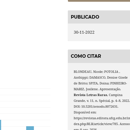
PUBLICADO
30-11-2022
COMO CITAR
BLONDEAU, Nicole; POTOLIA ,
Anthippi; DAMASCO, Denise Gisele
de Britto; SPITA, Doina; PINHEIRO-
MARIZ, Josilene. Apresentação.
Revista Letras Raras
, Campina
Grande, v. 11, n. Spécial, p. 4–8, 2022
DOI: 10.5281/zenodo.8072631.
Disponível em:
https://revistas.editora.ufcg.edu.br/i
dex.php/RLR/article/view/785. Acesso
em: 8 ago. 2026.