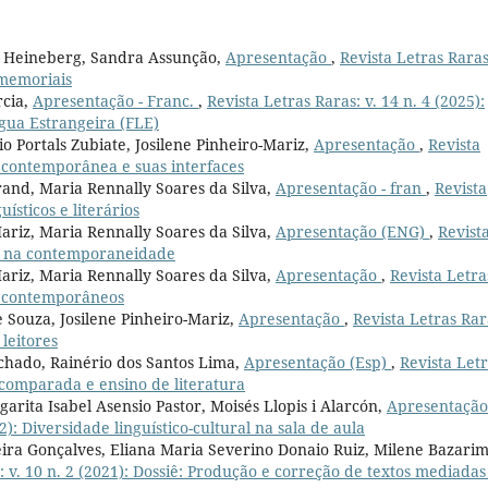
a Heineberg, Sandra Assunção,
Apresentação
,
Revista Letras Raras
-memoriais
rcia,
Apresentação - Franc.
,
Revista Letras Raras: v. 14 n. 4 (2025):
ngua Estrangeira (FLE)
o Portals Zubiate, Josilene Pinheiro-Mariz,
Apresentação
,
Revista
ra contemporânea e suas interfaces
urand, Maria Rennally Soares da Silva,
Apresentação - fran
,
Revista
uísticos e literários
Mariz, Maria Rennally Soares da Silva,
Apresentação (ENG)
,
Revist
ens na contemporaneidade
Mariz, Maria Rennally Soares da Silva,
Apresentação
,
Revista Letra
os contemporâneos
 Souza, Josilene Pinheiro-Mariz,
Apresentação
,
Revista Letras Rar
 leitores
chado, Rainério dos Santos Lima,
Apresentação (Esp)
,
Revista Let
a comparada e ensino de literatura
arita Isabel Asensio Pastor, Moisés Llopis i Alarcón,
Apresentação
2): Diversidade linguístico-cultural na sala de aula
ira Gonçalves, Eliana Maria Severino Donaio Ruiz, Milene Bazarim
: v. 10 n. 2 (2021): Dossiê: Produção e correção de textos mediadas