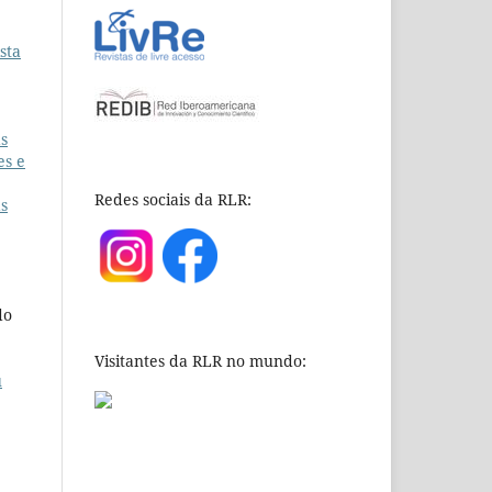
sta
as
es e
Redes sociais da RLR:
as
do
Visitantes da RLR no mundo:
u