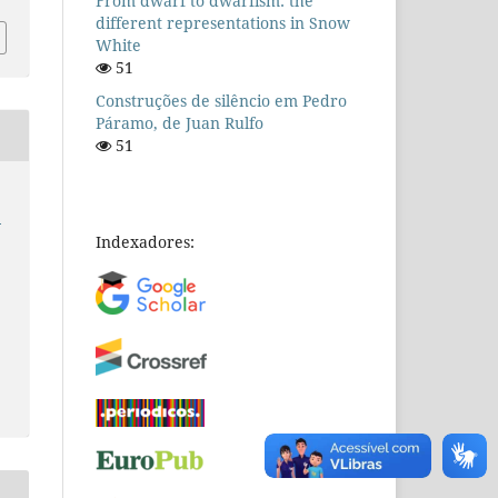
From dwarf to dwarfism: the
different representations in Snow
White
51
Construções de silêncio em Pedro
Páramo, de Juan Rulfo
51
e
Indexadores: