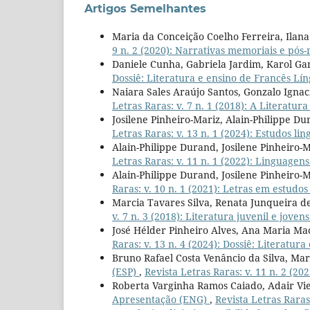
Artigos Semelhantes
Maria da Conceição Coelho Ferreira, Ilan
9 n. 2 (2020): Narrativas memoriais e pós
Daniele Cunha, Gabriela Jardim, Karol Ga
Dossiê: Literatura e ensino de Francês Lí
Naiara Sales Araújo Santos, Gonzalo Ignaci
Letras Raras: v. 7 n. 1 (2018): A Literatu
Josilene Pinheiro-Mariz, Alain-Philippe D
Letras Raras: v. 13 n. 1 (2024): Estudos ling
Alain-Philippe Durand, Josilene Pinheiro-
Letras Raras: v. 11 n. 1 (2022): Linguag
Alain-Philippe Durand, Josilene Pinheiro-
Raras: v. 10 n. 1 (2021): Letras em estud
Marcia Tavares Silva, Renata Junqueira de
v. 7 n. 3 (2018): Literatura juvenil e jovens
José Hélder Pinheiro Alves, Ana Maria Ma
Raras: v. 13 n. 4 (2024): Dossiê: Literatur
Bruno Rafael Costa Venâncio da Silva, Marg
(ESP)
,
Revista Letras Raras: v. 11 n. 2 (202
Roberta Varginha Ramos Caiado, Adair Vie
Apresentação (ENG)
,
Revista Letras Raras