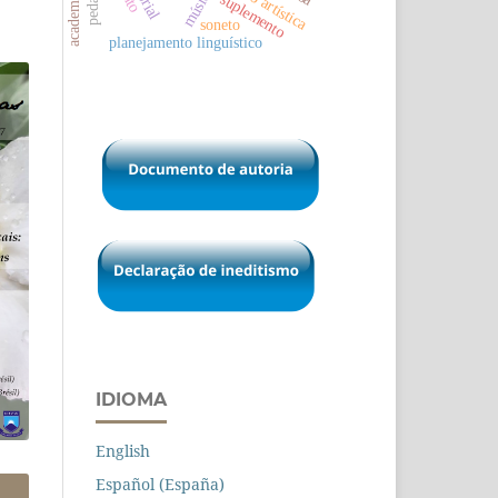
música
suplemento
soneto
planejamento linguístico
IDIOMA
English
Español (España)