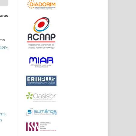
Raras
uma
ion-
ens
as