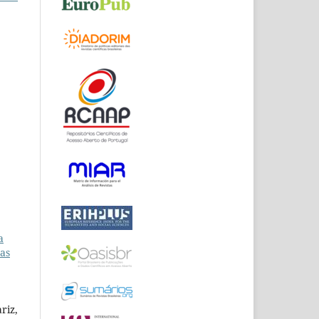
a
uas
riz,