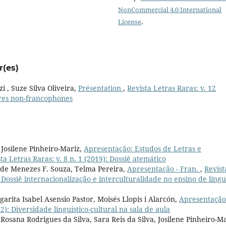
NonCommercial 4.0 International
License
.
r(es)
i , Suze Silva Oliveira,
Présentation
,
Revista Letras Raras: v. 12
erres non-francophones
 Josilene Pinheiro-Mariz,
Apresentação: Estudos de Letras e
ta Letras Raras: v. 8 n. 1 (2019): Dossiê atemático
 de Menezes F. Souza, Telma Pereira,
Apresentação - Fran.
,
Revist
4 - Dossiê internacionalização e interculturalidade no ensino de líng
arita Isabel Asensio Pastor, Moisés Llopis i Alarcón,
Apresentação
22): Diversidade linguístico-cultural na sala de aula
Rosana Rodrigues da Silva, Sara Reis da Silva, Josilene Pinheiro-Ma