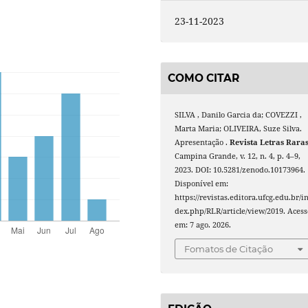
23-11-2023
COMO CITAR
SILVA , Danilo Garcia da; COVEZZI ,
Marta Maria; OLIVEIRA, Suze Silva.
Apresentação .
Revista Letras Rara
Campina Grande, v. 12, n. 4, p. 4–9,
2023. DOI: 10.5281/zenodo.10173964.
Disponível em:
https://revistas.editora.ufcg.edu.br/i
dex.php/RLR/article/view/2019. Acess
em: 7 ago. 2026.
Fomatos de Citação