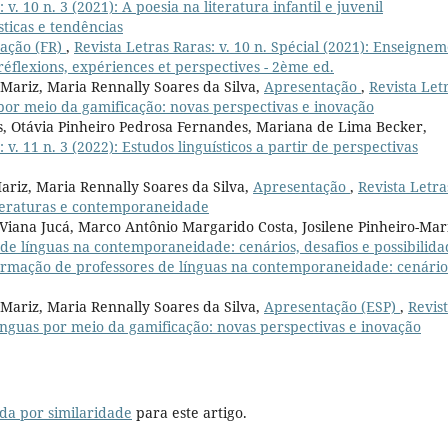
 v. 10 n. 3 (2021): A poesia na literatura infantil e juvenil
ticas e tendências
ação (FR)
,
Revista Letras Raras: v. 10 n. Spécial (2021): Enseigne
réflexions, expériences et perspectives - 2ème ed.
-Mariz, Maria Rennally Soares da Silva,
Apresentação
,
Revista Let
s por meio da gamificação: novas perspectivas e inovação
es, Otávia Pinheiro Pedrosa Fernandes, Mariana de Lima Becker,
 v. 11 n. 3 (2022): Estudos linguísticos a partir de perspectivas
Mariz, Maria Rennally Soares da Silva,
Apresentação
,
Revista Letra
 literaturas e contemporaneidade
Viana Jucá, Marco Antônio Margarido Costa, Josilene Pinheiro-Mar
de línguas na contemporaneidade: cenários, desafios e possibilida
A formação de professores de línguas na contemporaneidade: cenário
-Mariz, Maria Rennally Soares da Silva,
Apresentação (ESP)
,
Revis
 línguas por meio da gamificação: novas perspectivas e inovação
da por similaridade
para este artigo.