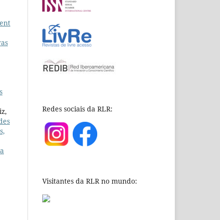
ment
ras
s
Redes sociais da RLR:
iz,
des
s,
ta
Visitantes da RLR no mundo: