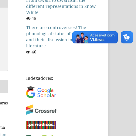
From dwarf to dwarfism: the
different representations in Snow
White
45
There are controversies! The
phonological status of nasal vowels
and their discussion in the
literature
40
Indexadores:
Raras
uma
ion-