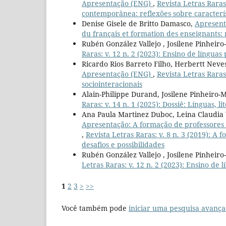
Apresentação (ENG)
,
Revista Letras Raras:
contemporânea: reflexões sobre caracterís
Denise Gisele de Britto Damasco,
Apresent
du français et formation des enseignants: 
Rubén González Vallejo , Josilene Pinheiro
Raras: v. 12 n. 2 (2023): Ensino de língua
Ricardo Rios Barreto Filho, Herbertt Nev
Apresentação (ENG)
,
Revista Letras Raras:
sociointeracionais
Alain-Philippe Durand, Josilene Pinheiro-
Raras: v. 14 n. 1 (2025): Dossiê: Línguas,
Ana Paula Martinez Duboc, Leina Claudia 
Apresentação: A formação de professores 
,
Revista Letras Raras: v. 8 n. 3 (2019): 
desafios e possibilidades
Rubén González Vallejo , Josilene Pinheiro
Letras Raras: v. 12 n. 2 (2023): Ensino de
1
2
3
>
>>
Você também pode
iniciar uma pesquisa avança