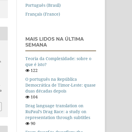
Português (Brasil)
Français (France)
MAIS LIDOS NA ÚLTIMA
SEMANA
Teoria da Complexidade: sobre o
s
,
que é isto?
122
O português na República
Democrática de Timor-Leste: quase
n
duas décadas depois
o
104
Drag language translation on
RuPaul’s Drag Race: a study on
representation through subtitles
90