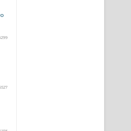
TO
6299
6527
6275