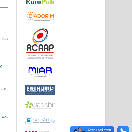
6198
X
6519
UAS