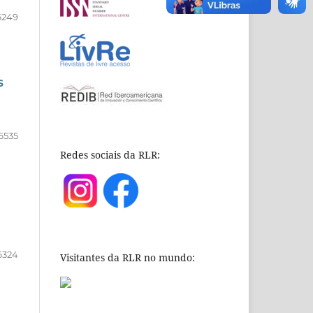
6249
S
6535
Redes sociais da RLR:
6324
Visitantes da RLR no mundo: