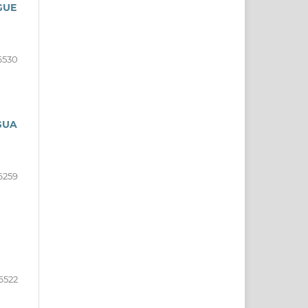
GUE
6530
GUA
6259
6522