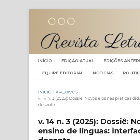
INÍCIO
EDIÇÃO ATUAL
EDIÇÕES ANTER
EQUIPE EDITORIAL
NOTÍCIAS
POLÍTI
INÍCIO
/
ARQUIVOS
/
v. 14 n. 3 (2025): Dossiê: Novos elos nas práticas di
docente
v. 14 n. 3 (2025): Dossiê: 
ensino de línguas: interfac