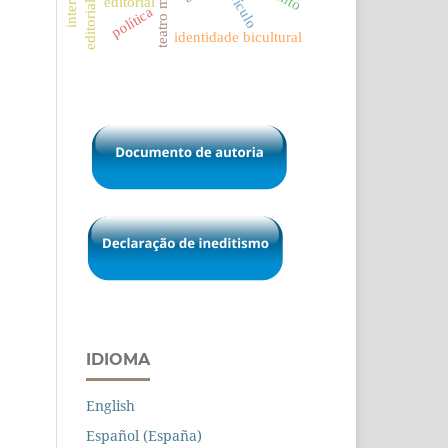
teatro musical
editorial (eng)
currículo
editorial
política
identidade bicultural
IDIOMA
English
Español (España)