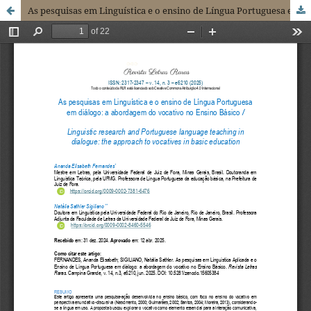
As pesquisas em Linguística e o ensino de Língua Portuguesa em diálogo: a abordagem do vocativo no Ensino Básico