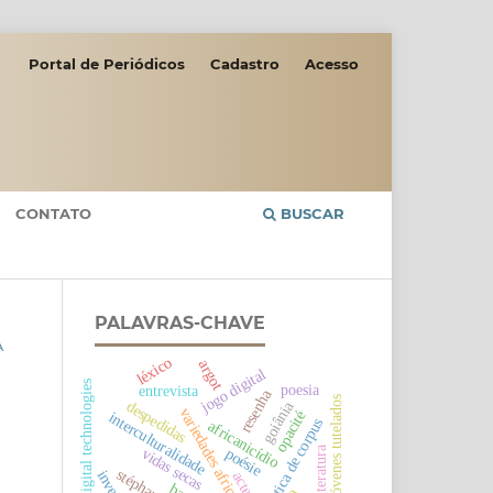
Portal de Periódicos
Cadastro
Acesso
CONTATO
BUSCAR
PALAVRAS-CHAVE
A
léxico
argot
jogo digital
digital technologies
poesia
entrevista
resenha
jóvenes tutelados
despedidas
goiânia
variedades africanas
opacité
interculturalidade
linguística de corpus
africanicídio
literatura
vidas secas
poésie
actes