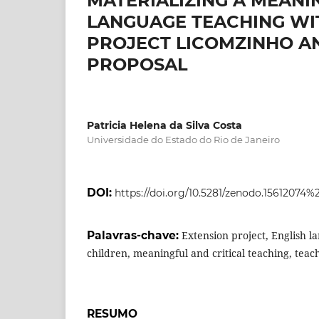
MATERIALIZING A MEANI
LANGUAGE TEACHING WIT
PROJECT LICOMZINHO AN
PROPOSAL
Patricia Helena da Silva Costa
Universidade do Estado do Rio de Janeiro
DOI:
https://doi.org/10.5281/zenodo.15612074%
Palavras-chave:
Extension project, English l
children, meaningful and critical teaching, teac
RESUMO