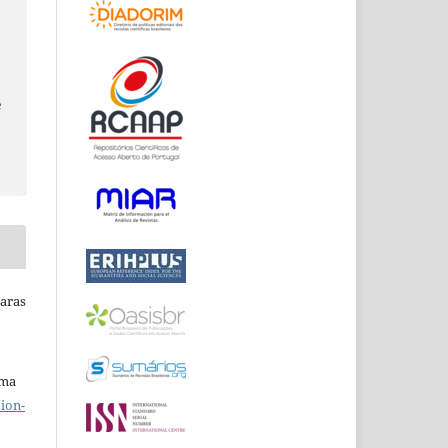
e
Raras
uma
ion-