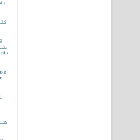
sta
 13
ão
ora
,
ação
age
):
m
n
tras