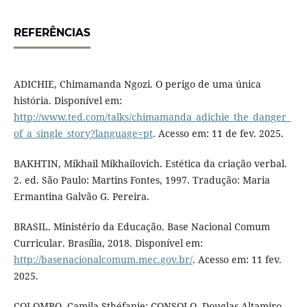
REFERÊNCIAS
ADICHIE, Chimamanda Ngozi. O perigo de uma única
história. Disponível em:
http://www.ted.com/talks/chimamanda_adichie_the_danger_
of_a_single_story?language=pt
. Acesso em: 11 de fev. 2025.
BAKHTIN, Mikhail Mikhailovich. Estética da criação verbal.
2. ed. São Paulo: Martins Fontes, 1997. Tradução: Maria
Ermantina Galvão G. Pereira.
BRASIL. Ministério da Educação. Base Nacional Comum
Curricular. Brasília, 2018. Disponível em:
http://basenacionalcomum.mec.gov.br/
. Acesso em: 11 fev.
2025.
COLOMBO, Camila Sthéfanie; CONSOLO, Douglas Altamiro.