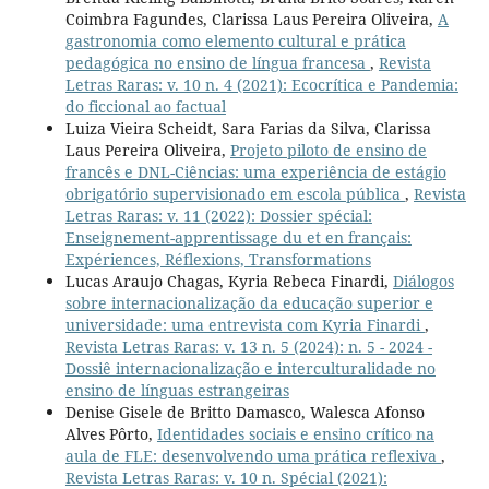
Coimbra Fagundes, Clarissa Laus Pereira Oliveira,
A
gastronomia como elemento cultural e prática
pedagógica no ensino de língua francesa
,
Revista
Letras Raras: v. 10 n. 4 (2021): Ecocrítica e Pandemia:
do ficcional ao factual
Luiza Vieira Scheidt, Sara Farias da Silva, Clarissa
Laus Pereira Oliveira,
Projeto piloto de ensino de
francês e DNL-Ciências: uma experiência de estágio
obrigatório supervisionado em escola pública
,
Revista
Letras Raras: v. 11 (2022): Dossier spécial:
Enseignement-apprentissage du et en français:
Expériences, Réflexions, Transformations
Lucas Araujo Chagas, Kyria Rebeca Finardi,
Diálogos
sobre internacionalização da educação superior e
universidade: uma entrevista com Kyria Finardi
,
Revista Letras Raras: v. 13 n. 5 (2024): n. 5 - 2024 -
Dossiê internacionalização e interculturalidade no
ensino de línguas estrangeiras
Denise Gisele de Britto Damasco, Walesca Afonso
Alves Pôrto,
Identidades sociais e ensino crítico na
aula de FLE: desenvolvendo uma prática reflexiva
,
Revista Letras Raras: v. 10 n. Spécial (2021):