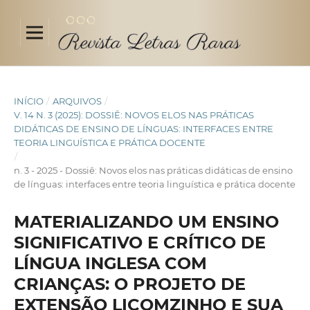
INÍCIO
/
ARQUIVOS
/
V. 14 N. 3 (2025): DOSSIÊ: NOVOS ELOS NAS PRÁTICAS
DIDÁTICAS DE ENSINO DE LÍNGUAS: INTERFACES ENTRE
TEORIA LINGUÍSTICA E PRÁTICA DOCENTE
/
n. 3 - 2025 - Dossiê: Novos elos nas práticas didáticas de ensino
de línguas: interfaces entre teoria linguística e prática docente
MATERIALIZANDO UM ENSINO
SIGNIFICATIVO E CRÍTICO DE
LÍNGUA INGLESA COM
CRIANÇAS: O PROJETO DE
EXTENSÃO LICOMZINHO E SUA