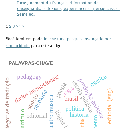
Enseignement du français et formation des
enseignants: réflexions, expériences et perspectives -
2ème ed.
1
2
3
>
>>
Você também pode
iniciar uma pesquisa avançada por
similaridade
para este artigo.
PALAVRAS-CHAVE
dados institucionais
música
pedagogy
produção artística
categorias de tradução
escola pública
poesia
capa
memória
editorial (eng)
soneto
teatro musical
brasil
política
currículo
língua francesa
história
editorial