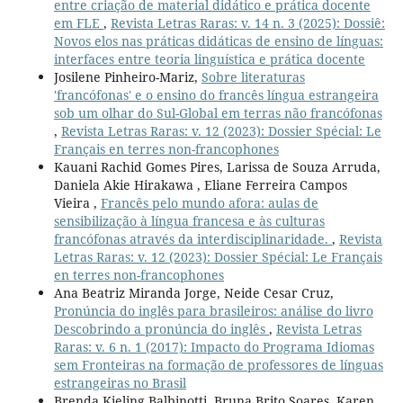
entre criação de material didático e prática docente
em FLE
,
Revista Letras Raras: v. 14 n. 3 (2025): Dossiê:
Novos elos nas práticas didáticas de ensino de línguas:
interfaces entre teoria linguística e prática docente
Josilene Pinheiro-Mariz,
Sobre literaturas
'francófonas' e o ensino do francês língua estrangeira
sob um olhar do Sul-Global em terras não francófonas
,
Revista Letras Raras: v. 12 (2023): Dossier Spécial: Le
Français en terres non-francophones
Kauani Rachid Gomes Pires, Larissa de Souza Arruda,
Daniela Akie Hirakawa , Eliane Ferreira Campos
Vieira ,
Francês pelo mundo afora: aulas de
sensibilização à língua francesa e às culturas
francófonas através da interdisciplinaridade.
,
Revista
Letras Raras: v. 12 (2023): Dossier Spécial: Le Français
en terres non-francophones
Ana Beatriz Miranda Jorge, Neide Cesar Cruz,
Pronúncia do inglês para brasileiros: análise do livro
Descobrindo a pronúncia do inglês
,
Revista Letras
Raras: v. 6 n. 1 (2017): Impacto do Programa Idiomas
sem Fronteiras na formação de professores de línguas
estrangeiras no Brasil
Brenda Kieling Balbinotti, Bruna Brito Soares, Karen