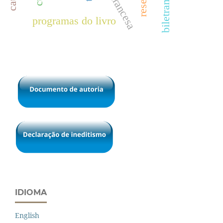
biletramento
resenha
programas do livro
IDIOMA
English