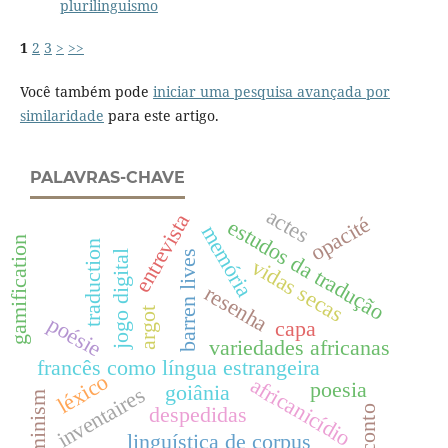
plurilinguismo
1
2
3
>
>>
Você também pode
iniciar uma pesquisa avançada por
similaridade
para este artigo.
PALAVRAS-CHAVE
actes
entrevista
opacité
estudos da tradução
memória
gamification
traduction
barren lives
jogo digital
vidas secas
resenha
argot
poésie
capa
variedades africanas
francês como língua estrangeira
léxico
africanicídio
poesia
goiânia
inventaires
feminism
despedidas
conto
linguística de corpus