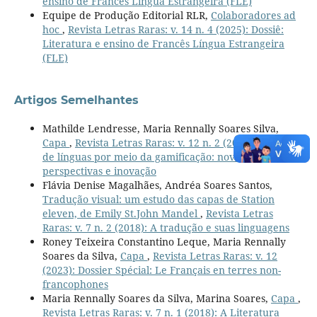
ensino de Francês Língua Estrangeira (FLE)
Equipe de Produção Editorial RLR,
Colaboradores ad
hoc
,
Revista Letras Raras: v. 14 n. 4 (2025): Dossiê:
Literatura e ensino de Francês Língua Estrangeira
(FLE)
Artigos Semelhantes
Mathilde Lendresse, Maria Rennally Soares Silva,
Capa
,
Revista Letras Raras: v. 12 n. 2 (2023): Ensino
de línguas por meio da gamificação: novas
perspectivas e inovação
Flávia Denise Magalhães, Andréa Soares Santos,
Tradução visual: um estudo das capas de Station
eleven, de Emily St.John Mandel
,
Revista Letras
Raras: v. 7 n. 2 (2018): A tradução e suas linguagens
Roney Teixeira Constantino Leque, Maria Rennally
Soares da Silva,
Capa
,
Revista Letras Raras: v. 12
(2023): Dossier Spécial: Le Français en terres non-
francophones
Maria Rennally Soares da Silva, Marina Soares,
Capa
,
Revista Letras Raras: v. 7 n. 1 (2018): A Literatura