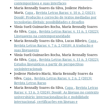
contemporânea e suas interfaces
Maria Rennally Soares da Silva, Josilene Pinheiro-
Mariz,
Capa
,
Revista Letras Raras: v. 10 n. 2 (2021):
Dossiê: Produção e correção de textos mediadas por
tecnologias digitais: possibilidades e desafios
Vânia Sueli Guimarães Rocha, Maria Rennally Soares
da Silva,
Capa
,
Revista Letras Raras: v. 11 n. 1 (2022):
Linguagens na contemporaneidade
Maria Rennally Soares da Silva, Lucas Ribeiro,
Capa
,
Revista Letras Raras: v. 7 n. 2 (2018): A tradução e
suas linguagens
Vânia Sueli Guimarães Rocha, Maria Rennally Soares
da Silva,
Capa
,
Revista Letras Raras: v. 11 n. 3 (2022):
Estudos linguísticos a partir de perspectivas
sociointeracionais
Josilene Pinheiro-Mariz, Maria Rennally Soares da
Silva,
Capa
,
Revista Letras Raras: v. 2 n. 2 (2013):
Revista Letras Raras
Maria Rennally Soares da Silva,
Capa
,
Revista Letras
Raras: v. 13 n. 3 (2024): Dossiê: As línguas no contexto
universitário: internacionalização e mobilidade
internacional, certificações em línguas e