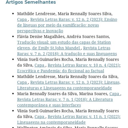
Artigos Semelhantes
Mathilde Lendresse, Maria Rennally Soares Silva,
Capa
,
Revista Letras Raras: v. 12 n. 2 (2023): Ensino
de línguas por meio da gamificação: novas
perspectivas e inovação
Flávia Denise Magalhães, Andréa Soares Santos,
Tradução visual: um estudo das capas de Station
eleven, de Emily St.John Mandel
,
Revista Letras
Raras: v. 7 n. 2 (2018): A tradução e suas linguagens
Vânia Sueli Guimarães Rocha, Maria Rennally Soares
da Silva,
Capa
,
Revista Letras Raras: v. 10 n. 4 (2021):
Ecocrítica e Pandemia: do ficcional ao factual
Mathilde Lendresse, Maria Rennally Soares da Silva,
Capa
,
Revista Letras Raras: v. 12 n. 3 (2023): Línguas,
Literaturas e Linguagens na contemporaneidade
Maria Rennally Soares da Silva, Marina Soares,
Capa
,
Revista Letras Raras: v. 7 n. 1 (2018): A Literatura
contemporânea e suas interfaces
Vânia Sueli Guimarães Rocha, Maria Rennally Soares
da Silva,
Capa
,
Revista Letras Raras: v. 11 n. 1 (2022):
Linguagens na contemporaneidade
Wellington Amâncio da Silva, Maria Rennally Soares