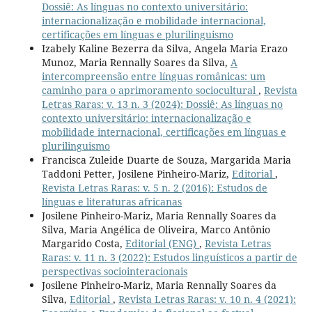
Dossiê: As línguas no contexto universitário:
internacionalização e mobilidade internacional,
certificações em línguas e plurilinguismo
Izabely Kaline Bezerra da Silva, Angela Maria Erazo
Munoz, Maria Rennally Soares da Silva,
A
intercompreensão entre línguas românicas: um
caminho para o aprimoramento sociocultural
,
Revista
Letras Raras: v. 13 n. 3 (2024): Dossiê: As línguas no
contexto universitário: internacionalização e
mobilidade internacional, certificações em línguas e
plurilinguismo
Francisca Zuleide Duarte de Souza, Margarida Maria
Taddoni Petter, Josilene Pinheiro-Mariz,
Editorial
,
Revista Letras Raras: v. 5 n. 2 (2016): Estudos de
línguas e literaturas africanas
Josilene Pinheiro-Mariz, Maria Rennally Soares da
Silva, Maria Angélica de Oliveira, Marco Antônio
Margarido Costa,
Editorial (ENG)
,
Revista Letras
Raras: v. 11 n. 3 (2022): Estudos linguísticos a partir de
perspectivas sociointeracionais
Josilene Pinheiro-Mariz, Maria Rennally Soares da
Silva,
Editorial
,
Revista Letras Raras: v. 10 n. 4 (2021):