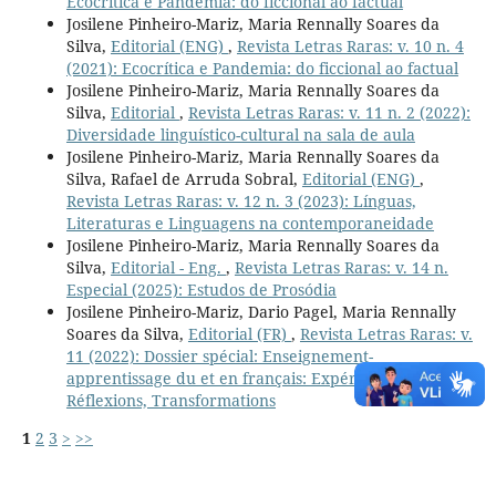
Ecocrítica e Pandemia: do ficcional ao factual
Josilene Pinheiro-Mariz, Maria Rennally Soares da
Silva,
Editorial (ENG)
,
Revista Letras Raras: v. 10 n. 4
(2021): Ecocrítica e Pandemia: do ficcional ao factual
Josilene Pinheiro-Mariz, Maria Rennally Soares da
Silva,
Editorial
,
Revista Letras Raras: v. 11 n. 2 (2022):
Diversidade linguístico-cultural na sala de aula
Josilene Pinheiro-Mariz, Maria Rennally Soares da
Silva, Rafael de Arruda Sobral,
Editorial (ENG)
,
Revista Letras Raras: v. 12 n. 3 (2023): Línguas,
Literaturas e Linguagens na contemporaneidade
Josilene Pinheiro-Mariz, Maria Rennally Soares da
Silva,
Editorial - Eng.
,
Revista Letras Raras: v. 14 n.
Especial (2025): Estudos de Prosódia
Josilene Pinheiro-Mariz, Dario Pagel, Maria Rennally
Soares da Silva,
Editorial (FR)
,
Revista Letras Raras: v.
11 (2022): Dossier spécial: Enseignement-
apprentissage du et en français: Expériences,
Réflexions, Transformations
1
2
3
>
>>