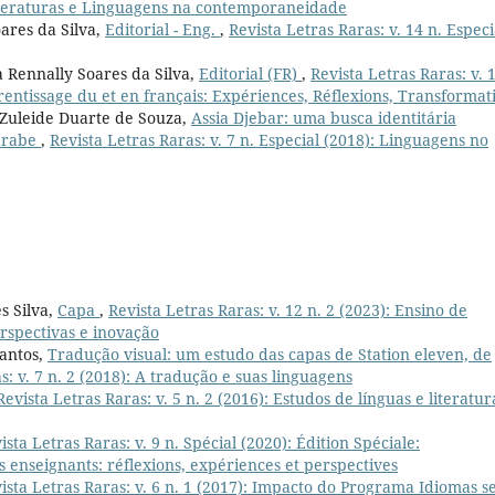
 Literaturas e Linguagens na contemporaneidade
ares da Silva,
Editorial - Eng.
,
Revista Letras Raras: v. 14 n. Especi
a Rennally Soares da Silva,
Editorial (FR)
,
Revista Letras Raras: v. 
rentissage du et en français: Expériences, Réflexions, Transformat
 Zuleide Duarte de Souza,
Assia Djebar: uma busca identitária
-árabe
,
Revista Letras Raras: v. 7 n. Especial (2018): Linguagens no
s Silva,
Capa
,
Revista Letras Raras: v. 12 n. 2 (2023): Ensino de
rspectivas e inovação
Santos,
Tradução visual: um estudo das capas de Station eleven, de
s: v. 7 n. 2 (2018): A tradução e suas linguagens
Revista Letras Raras: v. 5 n. 2 (2016): Estudos de línguas e literatur
ista Letras Raras: v. 9 n. Spécial (2020): Édition Spéciale:
 enseignants: réflexions, expériences et perspectives
ista Letras Raras: v. 6 n. 1 (2017): Impacto do Programa Idiomas 