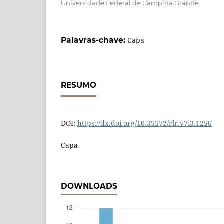
Universidade Federal de Campina Grande
Palavras-chave:
Capa
RESUMO
DOI:
https://dx.doi.org/10.35572/rlr.v7i3.1250
Capa
DOWNLOADS