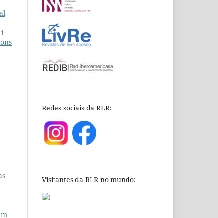
al
11
ions
Redes sociais da RLR:
as
Visitantes da RLR no mundo:
sem