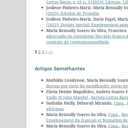
Letras Raras: v. 12 n. 3 (2023): Línguas,
Josilene Pinheiro-Mariz, Maria Rennally So
(2025): Estudos de Prosódia
Josilene Pinheiro-Mariz, Dario Pagel, Mari
(2022): Dossier spécial: Enseignement-app
Maria Rennally Soares da Silva, Francisca
alicerçada no entrelugar literário franco
contexto da contemporaneidade
1
2
3
>
>>
Artigos Semelhantes
Mathilde Lendresse, Maria Rennally Soare
línguas por meio da gamificação: novas pe
Flávia Denise Magalhães, Andréa Soares 
Emily St.John Mandel
,
Revista Letras Rara
Nathália Nielly, Déborah Miranda,
Capa
,
africanas
Maria Rennally Soares da Silva,
Capa
,
Rev
Enseignement du français et formation des
Maria Rennally Soares da Silva,
Capa
,
Rev