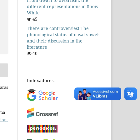
From dwarf to dwarfism: the
different representations in Snow
White
45
There are controversies! The
phonological status of nasal vowels
and their discussion in the
literature
40
Indexadores:
Raras
uma
ion-