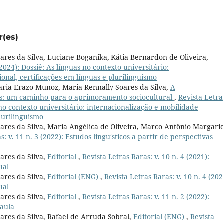
r(es)
oares da Silva, Luciane Boganika, Kátia Bernardon de Oliveira,
(2024): Dossiê: As línguas no contexto universitário:
onal, certificações em línguas e plurilinguismo
Maria Erazo Munoz, Maria Rennally Soares da Silva,
A
s: um caminho para o aprimoramento sociocultural
,
Revista Letra
s no contexto universitário: internacionalização e mobilidade
plurilinguismo
oares da Silva, Maria Angélica de Oliveira, Marco Antônio Margari
s: v. 11 n. 3 (2022): Estudos linguísticos a partir de perspectivas
ares da Silva,
Editorial
,
Revista Letras Raras: v. 10 n. 4 (2021):
ual
ares da Silva,
Editorial (ENG)
,
Revista Letras Raras: v. 10 n. 4 (202
ual
ares da Silva,
Editorial
,
Revista Letras Raras: v. 11 n. 2 (2022):
 aula
oares da Silva, Rafael de Arruda Sobral,
Editorial (ENG)
,
Revista