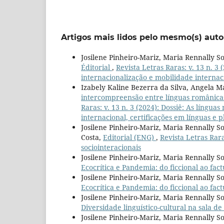
Artigos mais lidos pelo mesmo(s) auto
Josilene Pinheiro-Mariz, Maria Rennally S
Éditorial
,
Revista Letras Raras: v. 13 n. 3 
internacionalização e mobilidade internaci
Izabely Kaline Bezerra da Silva, Angela 
intercompreensão entre línguas românica
Raras: v. 13 n. 3 (2024): Dossiê: As língua
internacional, certificações em línguas e 
Josilene Pinheiro-Mariz, Maria Rennally S
Costa,
Editorial (ENG)
,
Revista Letras Rara
sociointeracionais
Josilene Pinheiro-Mariz, Maria Rennally So
Ecocrítica e Pandemia: do ficcional ao fact
Josilene Pinheiro-Mariz, Maria Rennally So
Ecocrítica e Pandemia: do ficcional ao fact
Josilene Pinheiro-Mariz, Maria Rennally So
Diversidade linguístico-cultural na sala de
Josilene Pinheiro-Mariz, Maria Rennally S