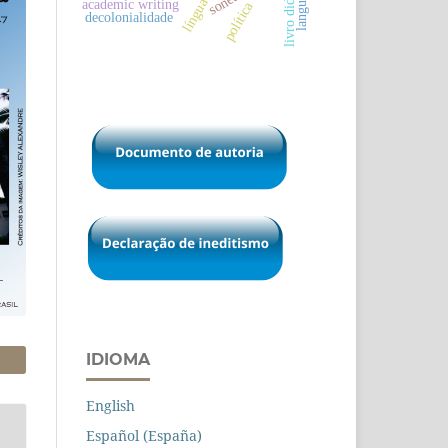
livro didático
soneto
academic writing
política
decolonialidade
IDIOMA
English
Español (España)