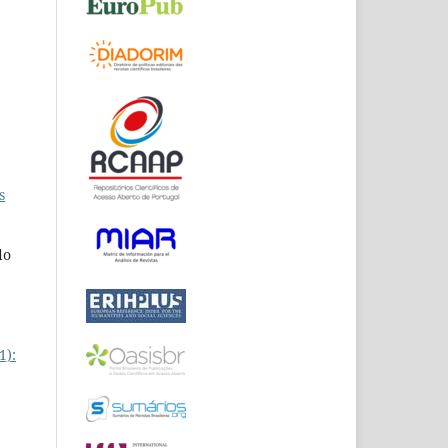
s
do
1):