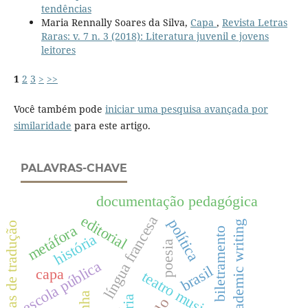
tendências
Maria Rennally Soares da Silva,
Capa
,
Revista Letras
Raras: v. 7 n. 3 (2018): Literatura juvenil e jovens
leitores
1
2
3
>
>>
Você também pode
iniciar uma pesquisa avançada por
similaridade
para este artigo.
PALAVRAS-CHAVE
documentação pedagógica
editorial
língua francesa
política
academic writing
categorias de tradução
metáfora
biletramento
história
poesia
escola pública
brasil
capa
teatro musical