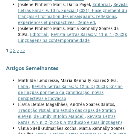
Josilene Pinheiro-Mariz, Dario Pagel,
Editorial
,
Revista
Letras Raras: v. 10 n. Spécial (2021): Enseignement du
français et formation des enseignants: réflexions,
expériences et perspectives - 2ème ed.
Josilene Pinheiro-Mariz, Maria Rennally Soares da
Silva,
Editorial
,
Revista Letras Raras: v. 11 n. 1 (2022):
Linguagens na contemporaneidade
1
2
3
>
>>
Artigos Semelhantes
Mathilde Lendresse, Maria Rennally Soares Silva,
Capa
,
Revista Letras Raras: v. 12 n. 2 (2023): Ensino
de línguas por meio da gamificação: novas
perspectivas e inovação
Flávia Denise Magalhães, Andréa Soares Santos,
Tradução visual: um estudo das capas de Station
eleven, de Emily St.John Mandel
,
Revista Letras
Raras: v. 7 n. 2 (2018): A tradução e suas linguagens
Vânia Sueli Guimarães Rocha, Maria Rennally Soares