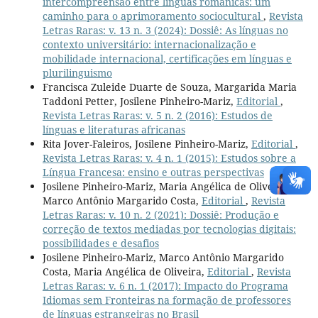
intercompreensão entre línguas românicas: um
caminho para o aprimoramento sociocultural
,
Revista
Letras Raras: v. 13 n. 3 (2024): Dossiê: As línguas no
contexto universitário: internacionalização e
mobilidade internacional, certificações em línguas e
plurilinguismo
Francisca Zuleide Duarte de Souza, Margarida Maria
Taddoni Petter, Josilene Pinheiro-Mariz,
Editorial
,
Revista Letras Raras: v. 5 n. 2 (2016): Estudos de
línguas e literaturas africanas
Rita Jover-Faleiros, Josilene Pinheiro-Mariz,
Editorial
,
Revista Letras Raras: v. 4 n. 1 (2015): Estudos sobre a
Língua Francesa: ensino e outras perspectivas
Josilene Pinheiro-Mariz, Maria Angélica de Oliveira,
Marco Antônio Margarido Costa,
Editorial
,
Revista
Letras Raras: v. 10 n. 2 (2021): Dossiê: Produção e
correção de textos mediadas por tecnologias digitais:
possibilidades e desafios
Josilene Pinheiro-Mariz, Marco Antônio Margarido
Costa, Maria Angélica de Oliveira,
Editorial
,
Revista
Letras Raras: v. 6 n. 1 (2017): Impacto do Programa
Idiomas sem Fronteiras na formação de professores
de línguas estrangeiras no Brasil