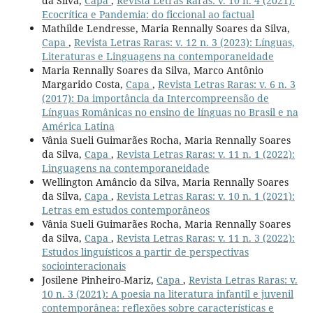
da Silva,
Capa
,
Revista Letras Raras: v. 10 n. 4 (2021):
Ecocrítica e Pandemia: do ficcional ao factual
Mathilde Lendresse, Maria Rennally Soares da Silva,
Capa
,
Revista Letras Raras: v. 12 n. 3 (2023): Línguas,
Literaturas e Linguagens na contemporaneidade
Maria Rennally Soares da Silva, Marco Antônio
Margarido Costa,
Capa
,
Revista Letras Raras: v. 6 n. 3
(2017): Da importância da Intercompreensão de
Línguas Românicas no ensino de línguas no Brasil e na
América Latina
Vânia Sueli Guimarães Rocha, Maria Rennally Soares
da Silva,
Capa
,
Revista Letras Raras: v. 11 n. 1 (2022):
Linguagens na contemporaneidade
Wellington Amâncio da Silva, Maria Rennally Soares
da Silva,
Capa
,
Revista Letras Raras: v. 10 n. 1 (2021):
Letras em estudos contemporâneos
Vânia Sueli Guimarães Rocha, Maria Rennally Soares
da Silva,
Capa
,
Revista Letras Raras: v. 11 n. 3 (2022):
Estudos linguísticos a partir de perspectivas
sociointeracionais
Josilene Pinheiro-Mariz,
Capa
,
Revista Letras Raras: v.
10 n. 3 (2021): A poesia na literatura infantil e juvenil
contemporânea: reflexões sobre características e