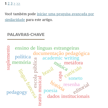
1
2
3
>
>>
Você também pode
iniciar uma pesquisa avançada por
similaridade
para este artigo.
PALAVRAS-CHAVE
ensino de línguas estrangeiras
suplemento
documentação pedagógica
política
academic writing
escola pública
memória
música
metáfora
currículo
brasil
língua francesa
capa
soneto
teatro musical
história
editorial
resenha
poesia
pedagogy
dados institucionais