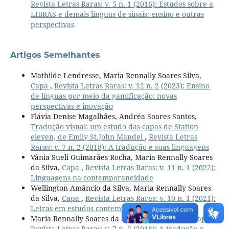
Revista Letras Raras: v. 5 n. 1 (2016): Estudos sobre a
LIBRAS e demais línguas de sinais: ensino e outras
perspectivas
Artigos Semelhantes
Mathilde Lendresse, Maria Rennally Soares Silva,
Capa
,
Revista Letras Raras: v. 12 n. 2 (2023): Ensino
de línguas por meio da gamificação: novas
perspectivas e inovação
Flávia Denise Magalhães, Andréa Soares Santos,
Tradução visual: um estudo das capas de Station
eleven, de Emily St.John Mandel
,
Revista Letras
Raras: v. 7 n. 2 (2018): A tradução e suas linguagens
Vânia Sueli Guimarães Rocha, Maria Rennally Soares
da Silva,
Capa
,
Revista Letras Raras: v. 11 n. 1 (2022):
Linguagens na contemporaneidade
Wellington Amâncio da Silva, Maria Rennally Soares
da Silva,
Capa
,
Revista Letras Raras: v. 10 n. 1 (2021):
Letras em estudos contemporâneos
Maria Rennally Soares da Silva, Lucas Ribeiro,
Capa
,
Revista Letras Raras: v. 7 n. 2 (2018): A tradução e