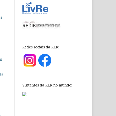
de
Redes sociais da RLR:
da
da
Visitantes da RLR no mundo:
suas