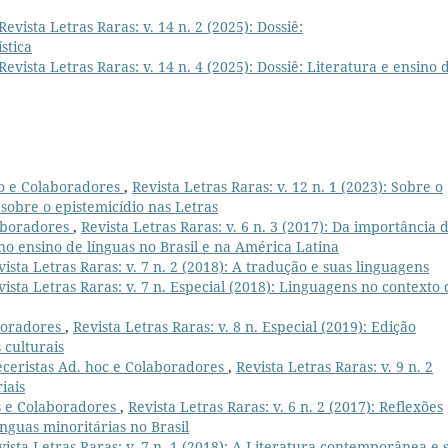
Revista Letras Raras: v. 14 n. 2 (2025): Dossiê:
stica
Revista Letras Raras: v. 14 n. 4 (2025): Dossiê: Literatura e ensino 
o e Colaboradores
,
Revista Letras Raras: v. 12 n. 1 (2023): Sobre o
 sobre o epistemicídio nas Letras
aboradores
,
Revista Letras Raras: v. 6 n. 3 (2017): Da importância 
 ensino de línguas no Brasil e na América Latina
vista Letras Raras: v. 7 n. 2 (2018): A tradução e suas linguagens
vista Letras Raras: v. 7 n. Especial (2018): Linguagens no contexto 
boradores
,
Revista Letras Raras: v. 8 n. Especial (2019): Edição
 culturais
eceristas Ad. hoc e Colaboradores
,
Revista Letras Raras: v. 9 n. 2
iais
s e Colaboradores
,
Revista Letras Raras: v. 6 n. 2 (2017): Reflexões
nguas minoritárias no Brasil
vista Letras Raras: v. 7 n. 1 (2018): A Literatura contemporânea e 