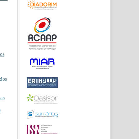
vos
udos
cas
e