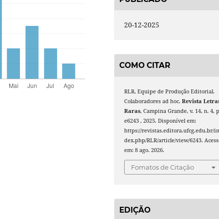
20-12-2025
COMO CITAR
RLR, Equipe de Produção Editorial.
Colaboradores ad hoc.
Revista Letra
Raras
, Campina Grande, v. 14, n. 4, p
e6243 , 2025. Disponível em:
https://revistas.editora.ufcg.edu.br/i
dex.php/RLR/article/view/6243. Acess
em: 8 ago. 2026.
Fomatos de Citação
EDIÇÃO