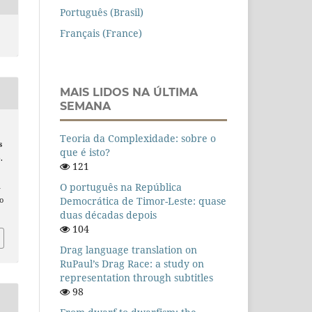
Português (Brasil)
Français (France)
MAIS LIDOS NA ÚLTIMA
SEMANA
Teoria da Complexidade: sobre o
s
que é isto?
.
121
O português na República
n
Democrática de Timor-Leste: quase
o
duas décadas depois
104
Drag language translation on
RuPaul’s Drag Race: a study on
representation through subtitles
98