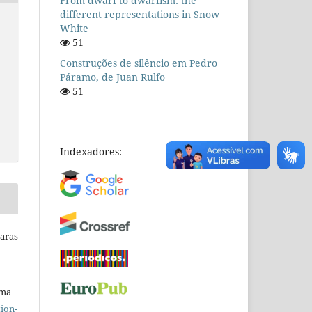
From dwarf to dwarfism: the
different representations in Snow
White
51
Construções de silêncio em Pedro
Páramo, de Juan Rulfo
51
Indexadores:
Raras
uma
ion-