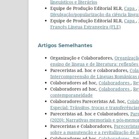
linguísticos e literários
Equipe de Produção Editorial RLR,
Capa
,
Divulgação/popularização da ciência linguí
Equipe de Produção Editorial RLR,
Capa
,
Francês Língua Estrangeira (FLE)
Artigos Semelhantes
Organização e Colaboradores,
Organizaçã
ensino de língua e de literatura: reflexões
Pareceristas ad. hoc e colaboradores,
Col
Intercompreensão de Línguas Românicas no
Colaboradores ad hoc,
Colaboradores
,
Re
Colaboradores ad hoc,
Colaboradores
,
Re
contemporaneidade
Colaboradores Pareceristas Ad. hoc,
Cola
Especial: Trânsitos, trocas e transferências
Pareceristas ad. hoc e Colaboradores,
Par
(2020): Narrativas memoriais e pós-memor
Pareceristas e Colaboradores,
Parecerista
sobre a manutenção e a revitalização de lí
Colaboradores ad hoc,
Colaboradores
,
Re