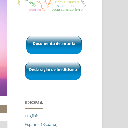
escola pública
pedagogy
resenha
língua francesa
suplemento
programas do livro
política
IDIOMA
English
Español (España)