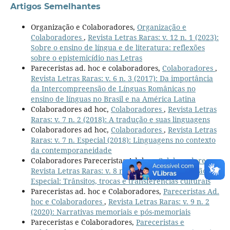
Artigos Semelhantes
Organização e Colaboradores,
Organização e
Colaboradores
,
Revista Letras Raras: v. 12 n. 1 (2023):
Sobre o ensino de língua e de literatura: reflexões
sobre o epistemicídio nas Letras
Pareceristas ad. hoc e colaboradores,
Colaboradores
,
Revista Letras Raras: v. 6 n. 3 (2017): Da importância
da Intercompreensão de Línguas Românicas no
ensino de línguas no Brasil e na América Latina
Colaboradores ad hoc,
Colaboradores
,
Revista Letras
Raras: v. 7 n. 2 (2018): A tradução e suas linguagens
Colaboradores ad hoc,
Colaboradores
,
Revista Letras
Raras: v. 7 n. Especial (2018): Linguagens no contexto
da contemporaneidade
Colaboradores Pareceristas Ad. hoc,
Colaboradores
,
Revista Letras Raras: v. 8 n. Especial (2019): Edição
Especial: Trânsitos, trocas e transferências culturais
Pareceristas ad. hoc e Colaboradores,
Pareceristas Ad.
hoc e Colaboradores
,
Revista Letras Raras: v. 9 n. 2
(2020): Narrativas memoriais e pós-memoriais
Pareceristas e Colaboradores,
Pareceristas e