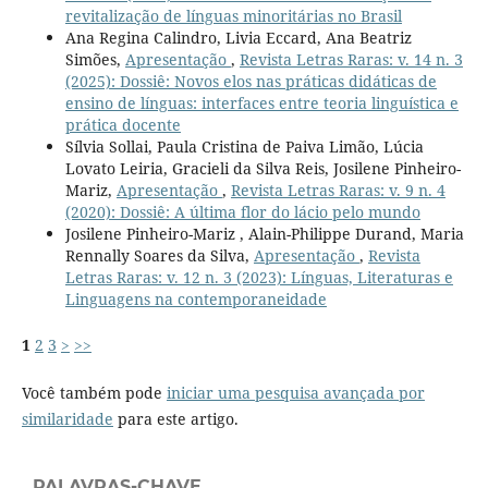
revitalização de línguas minoritárias no Brasil
Ana Regina Calindro, Livia Eccard, Ana Beatriz
Simões,
Apresentação
,
Revista Letras Raras: v. 14 n. 3
(2025): Dossiê: Novos elos nas práticas didáticas de
ensino de línguas: interfaces entre teoria linguística e
prática docente
Sílvia Sollai, Paula Cristina de Paiva Limão, Lúcia
Lovato Leiria, Gracieli da Silva Reis, Josilene Pinheiro-
Mariz,
Apresentação
,
Revista Letras Raras: v. 9 n. 4
(2020): Dossiê: A última flor do lácio pelo mundo
Josilene Pinheiro-Mariz , Alain-Philippe Durand, Maria
Rennally Soares da Silva,
Apresentação
,
Revista
Letras Raras: v. 12 n. 3 (2023): Línguas, Literaturas e
Linguagens na contemporaneidade
1
2
3
>
>>
Você também pode
iniciar uma pesquisa avançada por
similaridade
para este artigo.
PALAVRAS-CHAVE