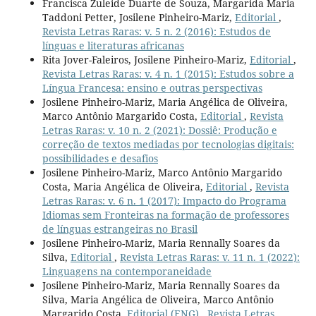
Francisca Zuleide Duarte de Souza, Margarida Maria
Taddoni Petter, Josilene Pinheiro-Mariz,
Editorial
,
Revista Letras Raras: v. 5 n. 2 (2016): Estudos de
línguas e literaturas africanas
Rita Jover-Faleiros, Josilene Pinheiro-Mariz,
Editorial
,
Revista Letras Raras: v. 4 n. 1 (2015): Estudos sobre a
Língua Francesa: ensino e outras perspectivas
Josilene Pinheiro-Mariz, Maria Angélica de Oliveira,
Marco Antônio Margarido Costa,
Editorial
,
Revista
Letras Raras: v. 10 n. 2 (2021): Dossiê: Produção e
correção de textos mediadas por tecnologias digitais:
possibilidades e desafios
Josilene Pinheiro-Mariz, Marco Antônio Margarido
Costa, Maria Angélica de Oliveira,
Editorial
,
Revista
Letras Raras: v. 6 n. 1 (2017): Impacto do Programa
Idiomas sem Fronteiras na formação de professores
de línguas estrangeiras no Brasil
Josilene Pinheiro-Mariz, Maria Rennally Soares da
Silva,
Editorial
,
Revista Letras Raras: v. 11 n. 1 (2022):
Linguagens na contemporaneidade
Josilene Pinheiro-Mariz, Maria Rennally Soares da
Silva, Maria Angélica de Oliveira, Marco Antônio
Margarido Costa,
Editorial (ENG)
,
Revista Letras