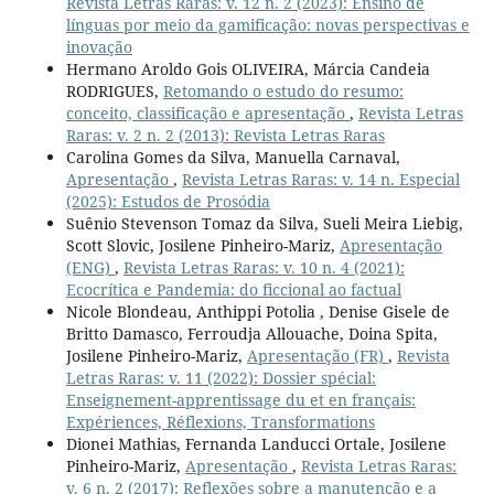
Revista Letras Raras: v. 12 n. 2 (2023): Ensino de
línguas por meio da gamificação: novas perspectivas e
inovação
Hermano Aroldo Gois OLIVEIRA, Márcia Candeia
RODRIGUES,
Retomando o estudo do resumo:
conceito, classificação e apresentação
,
Revista Letras
Raras: v. 2 n. 2 (2013): Revista Letras Raras
Carolina Gomes da Silva, Manuella Carnaval,
Apresentação
,
Revista Letras Raras: v. 14 n. Especial
(2025): Estudos de Prosódia
Suênio Stevenson Tomaz da Silva, Sueli Meira Liebig,
Scott Slovic, Josilene Pinheiro-Mariz,
Apresentação
(ENG)
,
Revista Letras Raras: v. 10 n. 4 (2021):
Ecocrítica e Pandemia: do ficcional ao factual
Nicole Blondeau, Anthippi Potolia , Denise Gisele de
Britto Damasco, Ferroudja Allouache, Doina Spita,
Josilene Pinheiro-Mariz,
Apresentação (FR)
,
Revista
Letras Raras: v. 11 (2022): Dossier spécial:
Enseignement-apprentissage du et en français:
Expériences, Réflexions, Transformations
Dionei Mathias, Fernanda Landucci Ortale, Josilene
Pinheiro-Mariz,
Apresentação
,
Revista Letras Raras:
v. 6 n. 2 (2017): Reflexões sobre a manutenção e a