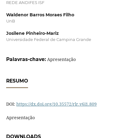
REDE ANDIFES ISF
Waldenor Barros Moraes Filho
UnB
Josilene Pinheiro-Mariz
Universidade Federal de Campina Grande
Palavras-chave:
Apresentação
RESUMO
DOI:
https://dx.doi.org/10.35572/rlr.v6i1.809
Apresentação
DOWNLOADS