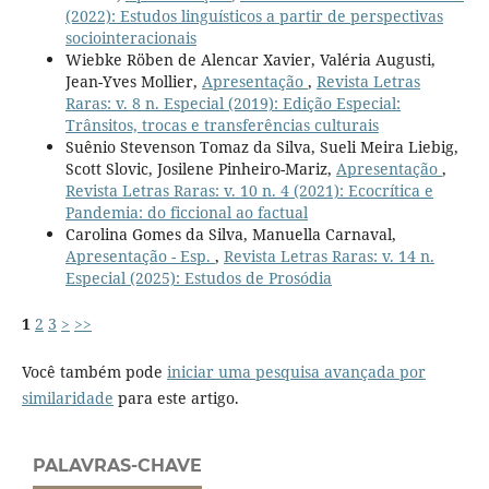
(2022): Estudos linguísticos a partir de perspectivas
sociointeracionais
Wiebke Röben de Alencar Xavier, Valéria Augusti,
Jean-Yves Mollier,
Apresentação
,
Revista Letras
Raras: v. 8 n. Especial (2019): Edição Especial:
Trânsitos, trocas e transferências culturais
Suênio Stevenson Tomaz da Silva, Sueli Meira Liebig,
Scott Slovic, Josilene Pinheiro-Mariz,
Apresentação
,
Revista Letras Raras: v. 10 n. 4 (2021): Ecocrítica e
Pandemia: do ficcional ao factual
Carolina Gomes da Silva, Manuella Carnaval,
Apresentação - Esp.
,
Revista Letras Raras: v. 14 n.
Especial (2025): Estudos de Prosódia
1
2
3
>
>>
Você também pode
iniciar uma pesquisa avançada por
similaridade
para este artigo.
PALAVRAS-CHAVE