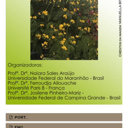
PORT.
ENG.