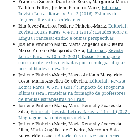
Francisca Zuleide Duarte de Souza, Margarida Maria
Taddoni Petter, Josilene Pinheiro-Mariz,
Editorial
,
Revista Letras Raras: v. 5 n. 2 (2016): Estudos de
línguas e literaturas africanas
Rita Jover-Faleiros, Josilene Pinheiro-Mariz,
Editorial
,
Revista Letras Raras: v. 4 n. 1 (2015): Estudos sobre a
Língua Francesa: ensino e outras perspectivas
Josilene Pinheiro-Mariz, Maria Angélica de Oliveira,
Marco Antônio Margarido Costa,
Editorial
,
Revista
Letras Raras: v. 10 n. 2 (2021): Dossiê: Produção e
correção de textos mediadas por tecnologias digitais:
possibilidades e desafios
Josilene Pinheiro-Mariz, Marco Antônio Margarido
Costa, Maria Angélica de Oliveira,
Editorial
,
Revista
Letras Raras: v. 6 n. 1 (2017): Impacto do Programa
Idiomas sem Fronteiras na formação de professores
de línguas estrangeiras no Brasil
Josilene Pinheiro-Mariz, Maria Rennally Soares da
Silva,
Editorial
,
Revista Letras Raras: v. 11 n. 1 (2022):
Linguagens na contemporaneidade
Josilene Pinheiro-Mariz, Maria Rennally Soares da
Silva, Maria Angélica de Oliveira, Marco Antônio
Margarido Costa,
Editorial (ENG)
,
Revista Letras