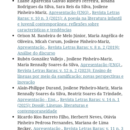
Eliane Aparecida Galvão Ribeiro Ferreira, Rosana
Rodrigues da Silva, Sara Reis da Silva, Josilene
Pinheiro-Mariz,
Apresentação (ENG)
,
Revista Letras
Raras: v. 10 n. 3 (2021): A poesia na literatura infantil
e juvenil contemporânea: reflexões sobre
características e tendências
Orison M. Bandeira de Melo Júnior, Maria Angélica de
Oliveira, Micah Corum, Josilene Pinheiro-Mariz,
Apresentação
,
Revista Letras Raras: v. 8 n. 2 (2019):
Análise do discurso
Rubén González Vallejo , Josilene Pinheiro-Mariz,
Maria Rennally Soares da Silva,
Apresentação (ENG)
,
Revista Letras Raras: v. 12 n. 2 (2023): Ensino de
línguas por meio da gamificação: novas perspectivas e
inovação
Alain-Philippe Durand, Josilene Pinheiro-Mariz, Maria
Rennally Soares da Silva, Beatriz Soares da Trindade,
Apresentação - Eng.
,
Revista Letras Raras: v. 14 n. 1
(2025): Dossiê: Línguas, literaturas e
contemporaneidade
Ricardo Rios Barreto Filho, Herbertt Neves, Otávia
Pinheiro Pedrosa Fernandes, Mariana de Lima
Becker,
Apresentação
,
Revista Letras Raras: v. 11 n. 3